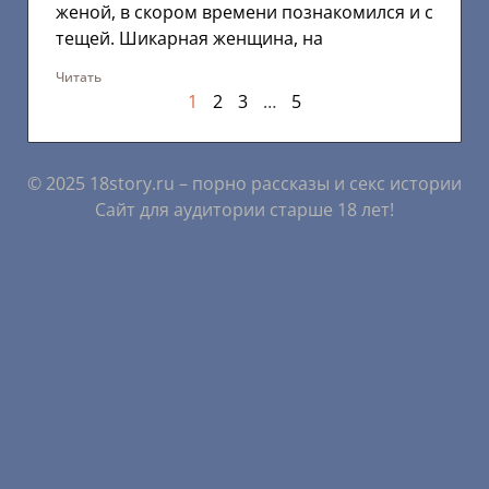
женой, в скором времени познакомился и с
тещей. Шикарная женщина, на
Читать
1
2
3
…
5
© 2025 18story.ru – порно рассказы и секс истории
Сайт для аудитории старше 18 лет!