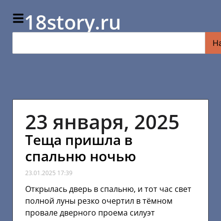
18story.ru
Н
23 января, 2025
Теща пришла в
спальню ночью
23.01.2025
17:39
Открылась дверь в спальню, и тот час свет
полной луны резко очертил в тёмном
провале дверного проема силуэт