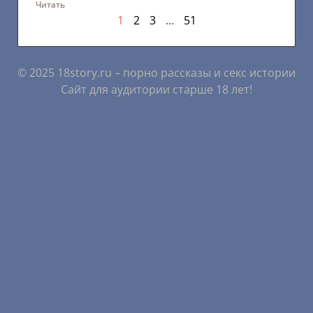
Читать
1
2
3
…
51
© 2025 18story.ru – порно рассказы и секс истории
Сайт для аудитории старше 18 лет!