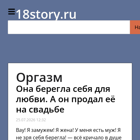
18story.ru
Н
Оргазм
Она берегла себя для
любви. А он продал её
на свадьбе
25.07.2026
12:32
Вау! Я замужем! Я жена! У меня есть муж! Я
не зря себя берегла! — всё кричало в душе