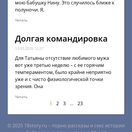
мою бабушку Нину. Это случилось ближе к
полуночи. Я,
Читать
Долгая командировка
13.05.2026
12:27
Для Татьяны отсутствие любимого мужа
вот уже третью неделю – с ее горячим
темпераментом, было крайне неприятно
уже и с чисто физиологической точки
зрения. Она
Читать
1
2
3
…
23
© 2025 18story.ru – порно рассказы и секс истории