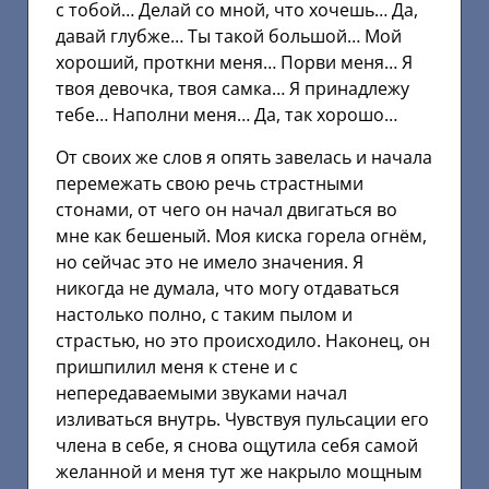
с тобой… Делай со мной, что хочешь… Да,
давай глубже… Ты такой большой… Мой
хороший, проткни меня… Порви меня… Я
твоя девочка, твоя самка… Я принадлежу
тебе… Наполни меня… Да, так хорошо…
От своих же слов я опять завелась и начала
перемежать свою речь страстными
стонами, от чего он начал двигаться во
мне как бешеный. Моя киска горела огнём,
но сейчас это не имело значения. Я
никогда не думала, что могу отдаваться
настолько полно, с таким пылом и
страстью, но это происходило. Наконец, он
пришпилил меня к стене и с
непередаваемыми звуками начал
изливаться внутрь. Чувствуя пульсации его
члена в себе, я снова ощутила себя самой
желанной и меня тут же накрыло мощным