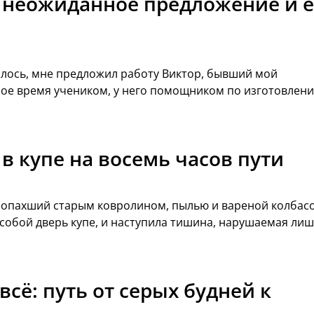
: неожиданное предложение и е
ылось, мне предложил работу Виктор, бывший мой
орое время учеником, у него помощником по изготовлен
в купе на восемь часов пути
ропахший старым ковролином, пылью и вареной колбасо
а собой дверь купе, и наступила тишина, нарушаемая ли
сё: путь от серых будней к