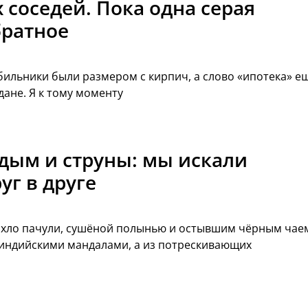
х соседей. Пока одна серая
братное
обильники были размером с кирпич, а слово «ипотека» е
ане. Я к тому моменту
 дым и струны: мы искали
уг в друге
пахло пачули, сушёной полынью и остывшим чёрным чае
 индийскими мандалами, а из потрескивающих