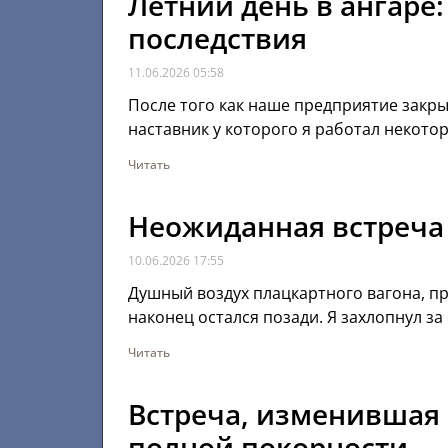
Летний день в ангаре
последствия
11.06.2026
05:58
После того как наше предприятие закр
наставник у которого я работал некот
Читать
Неожиданная встреча 
10.06.2026
17:55
Душный воздух плацкартного вагона, п
наконец остался позади. Я захлопнул з
Читать
Встреча, изменившая в
полной покорности