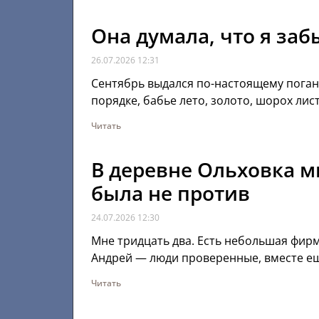
Она думала, что я заб
26.07.2026
12:31
Сентябрь выдался по-настоящему поганы
порядке, бабье лето, золото, шорох ли
Читать
В деревне Ольховка мы
была не против
24.07.2026
12:30
Мне тридцать два. Есть небольшая фир
Андрей — люди проверенные, вместе ещё
Читать