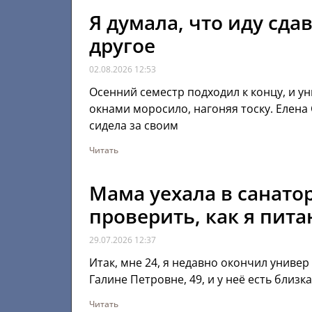
Я думала, что иду сда
другое
02.08.2026
12:53
Осенний семестр подходил к концу, и у
окнами моросило, нагоняя тоску. Елена
сидела за своим
Читать
Мама уехала в санато
проверить, как я пит
29.07.2026
12:37
Итак, мне 24, я недавно окончил универ
Галине Петровне, 49, и у неё есть близк
Читать