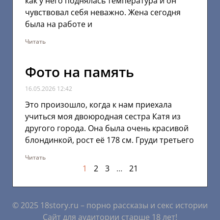
как у него поднялась температура и он
чувствовал себя неважно. Жена сегодня
была на работе и
Читать
Фото на память
16.05.2026
12:42
Это произошло, когда к нам приехала
учиться моя двоюродная сестра Катя из
другого города. Она была очень красивой
блондинкой, рост её 178 см. Груди третьего
Читать
1
2
3
…
21
© 2025 18story.ru – порно рассказы и секс истории
Сайт для аудитории старше 18 лет!