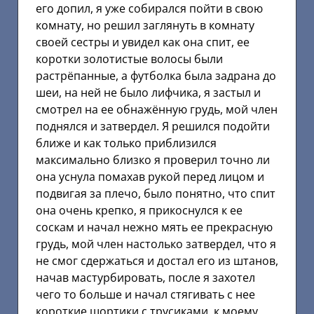
его допил, я уже собирался пойти в свою
комнату, но решил заглянуть в комнату
своей сестры и увидел как она спит, ее
коротки золотистые волосы были
растрёпанные, а футболка была задрана до
шеи, на ней не было лифчика, я застыл и
смотрел на ее обнажённую грудь, мой член
поднялся и затвердел. Я решился подойти
ближе и как только приблизился
максимально близко я проверил точно ли
она уснула помахав рукой перед лицом и
подвигая за плечо, было понятно, что спит
она очень крепко, я прикоснулся к ее
соскам и начал нежно мять ее прекрасную
грудь, мой член настолько затвердел, что я
не смог сдержаться и достал его из штанов,
начав мастурбировать, после я захотел
чего то больше и начал стягивать с нее
короткие шортики с трусиками, к моему