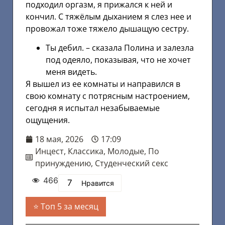
подходил оргазм, я прижался к ней и
кончил. С тяжёлым дыханием я слез нее и
провожал тоже тяжело дышащую сестру.
Ты дебил. – сказала Полина и залезла
под одеяло, показывая, что не хочет
меня видеть.
Я вышел из ее комнаты и направился в
свою комнату с потрясным настроением,
сегодня я испытал незабываемые
ощущения.
18 мая, 2026
17:09
Инцест
,
Классика
,
Молодые
,
По
принуждению
,
Студенческий секс
466
7
Нравится
Топ 5 за месяц