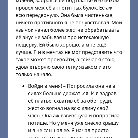
колени, забрался ей под платье и язычком
провел меж её аппетитных булок. Её аж
всю передернуло. Она была чистенькая,
ничего противного я не почувствовал. Мой
язычок начал более жестче обрабатывать
её анус не забывая и про истекающую
пещерку. Ей было хорошо, а мне ещё
лучше. Я и в мечтах не мог представить что
такое может произойти, а сейчас я стою,
удовлетворяю свою тетку языком и это
только начало.
Войди в меня! – Попросила она не в
силах больше держаться. И я задрав
её платье, схватив её за обе груди,
жестко вогнал на всю длину свой
член. Она аж взвизгнула и попросила
потише. Но у меня уже снесло крышу
и я не слышал её. Я начал просто
трахать, трахать её так, как никого