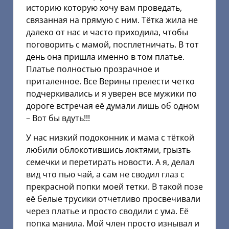
историю которую хочу вам проведать,
связанная на прямую с ним. Тётка жила не
далеко от нас и часто приходила, чтобы
поговорить с мамой, посплетничать. В тот
день она пришла именно в том платье.
Платье полностью прозрачное и
приталенное. Все Верины прелести четко
подчеркивались и я уверен все мужики по
дороге встречая её думали лишь об одном
– Вот бы вдуть!!!
У нас низкий подоконник и мама с тёткой
любили облокотившись локтями, грызть
семечки и перетирать новости. А я, делал
вид что пью чай, а сам не сводил глаз с
прекрасной попки моей тетки. В такой позе
её белые трусики отчетливо просвечивали
через платье и просто сводили с ума. Её
попка манила. Мой член просто изнывал и