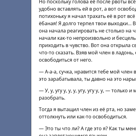
Но поскольку голова её после рвоты вс
удобно вставлять ей в рот, а вот освоб
потихоньку я начал трахать её в рот всё
ёбаная! Я долго терпел твои выходки… Во
она начала реагировать не столько на ч
начали как-то непроизвольно и бесцель
приходить в чувство. Вот она открыла с
что-то сказать. Взяв мой член в ладонь,
освободиться от него.
— А-а-а, сучка, нравится тебе мой член в
это зарабатывала, ты давно на это нары
— У, у, угу у, у, у, угу, угу у, у, — тол
разобрать.
Тогда я вытащил член из её рта, но заме
оттолкнуть или как-то освободиться.
— Это ты что ли? А где это я? Как ты ме
она заплетающимся языком.