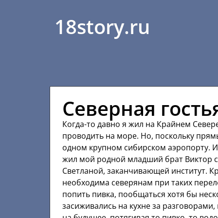
18story.ru
Северная гость
Когда-то давно я жил на Крайнем Севере
проводить на море. Но, поскольку прям
одном крупном сибирском аэропорту. И м
жил мой родной младший брат Виктор с
Светланой, заканчивающей институт. К
необходима северянам при таких перелё
попить пивка, пообщаться хотя бы неско
засиживались на кухне за разговорами
на будущее, потягивая то пивко, то водо