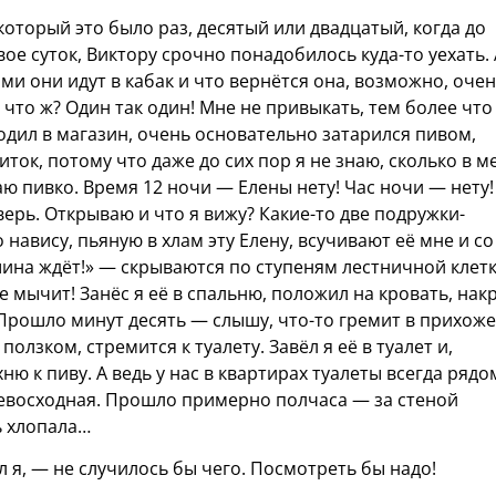
который это было раз, десятый или двадцатый, когда до
ое суток, Виктору срочно понадобилось куда-то уехать. 
ми они идут в кабак и что вернётся она, возможно, оче
у что ж? Один так один! Мне не привыкать, тем более что
ходил в магазин, очень основательно затарился пивом,
ок, потому что даже до сих пор я не знаю, сколько в м
ваю пивко. Время 12 ночи — Елены нету! Час ночи — нету!
ерь. Открываю и что я вижу? Какие-то две подружки-
авису, пьяную в хлам эту Елену, всучивают её мне и со
шина ждёт!» — скрываются по ступеням лестничной клетк
е мычит! Занёс я её в спальню, положил на кровать, нак
 Прошло минут десять — слышу, что-то гремит в прихоже
ползком, стремится к туалету. Завёл я её в туалет и,
ню к пиву. А ведь у нас в квартирах туалеты всегда рядо
ревосходная. Прошло примерно полчаса — за стеной
ь хлопала…
 я, — не случилось бы чего. Посмотреть бы надо!