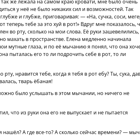
ё так же лежала на самом краю кровати, мне было очень
одиться у неё не было никаких сил и возможностей. Так
 глубже и глубже, приговаривая: — «На, сучка, соси, мег
т теперь тебе за это хуй в рот!» Вдруг мне показалось, 
лен во рту, сколько на мои слова. Её руки зашевелились,
но махать в пространстве. Елена медленно начинала
вои мутные глаза, и по её мычанию я понял, что она хоч
 она пыталась его то ли подрочить себе в рот, то ли
о рту, нравится тебе, когда я тебя в рот ебу? Ты, сука, да
валась, тварь ёбаная!
ько и можно было услышать в этом мычании, но ничего не
тил, что из руки она его не выпускает и не пытается
ня нашёл? А где все-то? А сколько сейчас времени? — мы