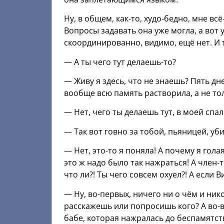
Ну, в общем, как-то, худо-бедно, мне вс
Вопросы задавать она уже могла, а вот
скоординированно, видимо, ещё нет. И 
— А ты чего тут делаешь-то?
— Живу я здесь, что не знаешь? Пять дн
вообще всю память растворила, а не тол
— Нет, чего ты делаешь тут, в моей спа
— Так вот говно за тобой, пьяницей, уб
— Нет, это-то я поняла! А почему я голая
это ж надо было так нажраться! А член-т
что ли?! Ты чего совсем охуел?! А если В
— Ну, во-первых, ничего ни о чём и нико
расскажешь или попросишь кого? А во-
бабе, которая нажралась до беспамятств