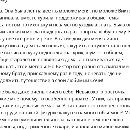
а. Она была лет на десять моложе меня, но моложе Викт
 выпивала, вместе курила, поддерживала общие темы
, а потом потихоньку и незаметно уходила спать. Была о
ачитанная и могла поддержать разговор на любую тему. 
у неё всё реже и реже. В такие дни для меня лично
у пива в дом стало нельзя, закурить на кухне стало нел
е вызывало кучу недовольства: крик, шум — в общем,
обще старался не появляться дома, а отсиживаться где-
слышать этой мегеры. Но Виктор всё равно отыскивал ме
ому брату, приехавшему раз в году, ночевать где ни
одолжить путешествие в свой любимый Сочи!
шне была даже очень ничего себе! Невысокого росточка 
 такие мне почему-то особенно нравятся. У них, как прави
 так и отдельные её части. У них намного точенее ножки
же груди на такой фигурке кажутся намного объёмнее! М
рименимо уменьшительно-ласкательное нежное слово
волосы, подстриженные в каре, и довольно милое личик