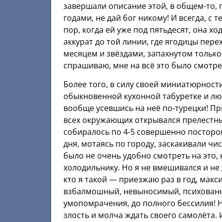
завершали описание этой, в общем-то, 
годами, не дай бог никому! И всегда, с т
пор, когда ей уже под пятьдесят, она х
аккурат до той линии, где ягодицы пере
месяцем и звёздами, запахнутом только 
спрашиваю, мне на всё это было смотре
Более того, в силу своей миниатюрности
обыкновенной кухонной табуретке и люб
вообще усевшись на неё по-турецки! Пр
всех окружающих открывался прелестный
собиралось по 4-5 совершенно посторон
дня, мотаясь по городу, заскакивали чи
было не очень удобно смотреть на это, 
холодильнику. Но я не вмешивался и не 
кто я такой — приезжаю раз в год, макс
взбалмошный, невыносимый, психованн
умопомрачения, до полного бессилия! Н
злость и молча ждать своего самолёта. 