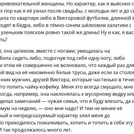
привлекательной женщины. Но характер, как я выяснил с
ех пор как я её узнал после свадьбы, с молодых лет и до с
одила по квартире либо в Викторовой футболке, длинной 
ходят в бёдра, либо в тёмно-синем шёлковом халатике с
узеньким пояском ровно такой же длины! Ну и как, я вас
ть?
, она целиком, вместе с ногами, умещалась на
ила сидеть либо, подогнув под себя одну ногу, либо
и этом её совершенно не волновало, что каждый раз дл
 вид на её неизменно белые трусы, даже если за столо
них мужчин, друзей Виктора, которые частенько в теч
сто попить чайку-кофейку. Меня это всегда смущало, мне
когда, например, она наклонялась к мусорному ведру ил
делал замечаний — чужая семья, что я буду влезать, да 
имум на неделю, — оно мне надо? И тем не менее её
ый и непредсказуемый характер злил меня до
о приходилось помалкивать, копить и топить в себе эту
И так продолжалось много лет.