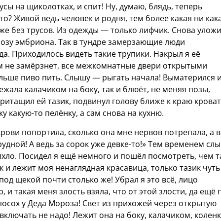
усы на щиколотках, и спит! Ну, думаю, блядь, теперь
-то? Живой ведь человек и родня, тем более какая ни кака
Уже без трусов. Из одежды — только лифчик. Снова улож
 позу эмбриона. Так в тундре замерзающие люди
да. Приходилось видеть такие трупики. Накрыл я её
сем не замёрзнет, все межкомнатные двери открытыми
альше пиво пить. Слышу — рыгать начала! Выматерился 
ежала калачиком на боку, так и блюёт, не меняя позы,
ритащил ей тазик, подвинул голову ближе к краю кроват
у какую-то пелёнку, а сам снова на кухню.
крови попортила, сколько она мне нервов потрепала, а 
 грудной! А ведь за сорок уже девке-то!» Тем временем сл
ихло. Посидел я ещё немного и пошёл посмотреть, чем 
ак и лежит моя ненаглядная красавица, только тазик чуть
под щекой почти столько же! Убрал я это всё, лицо
 и такая меня злость взяла, что от этой злости, да ещё 
 посох у Деда Мороза! Свет из прихожей через открытую
 включать не надо! Лежит она на боку, калачиком, колен