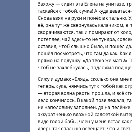
Захожу — сидит эта Елена на унитазе, тр
таскайся с тобой, сучка! А куда деваться
Снова взял на руки и понёс в спальню. 
её, она тут же свернулась калачиком, в
сворачиваются, так и помирают от холо
потеплее, чай здесь-то не тундра, сов
оставил, чтоб слышно было, и пошёл д
пошёл посмотреть, что там да как. Как л
прямо на подушку! «Да твою же мать!» П
чтоб не захлебнулась, подложил под щёк
Сижу и думаю: «Блядь, сколько она мне 
теперь, сука, нянчись тут с тобой как с
— вторая волна рвоты прошла, и всё ст
дело кончилось. В какой позе лежала, т
не наполовину заполнен, да на пелёнке 
аккуратненько влажной салфеткой вытер,
виде голой бабы, член у меня встал как
дверь так спальню освещает, что и свет