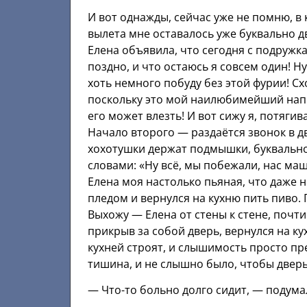
И вот однажды, сейчас уже не помню, в 
вылета мне оставалось уже буквально дв
Елена объявила, что сегодня с подружка
поздно, и что остаюсь я совсем один! Н
хоть немного побуду без этой фурии! С
поскольку это мой наилюбимейший напит
его может влезть! И вот сижу я, потяги
Начало второго — раздаётся звонок в дв
хохотушки держат подмышки, буквально н
словами: «Ну всё, мы побежали, нас ма
Елена моя настолько пьяная, что даже н
пледом и вернулся на кухню пить пиво.
Выхожу — Елена от стены к стене, почти 
прикрыв за собой дверь, вернулся на кух
кухней строят, и слышимость просто п
тишина, и не слышно было, чтобы двер
— Что-то больно долго сидит, — подумал