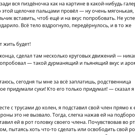
зади вся пиздёночка как на картине в какой-нибудь гале
по этой щелочке пальцами провёл — ну очень мягонькая,
льчик вставить, чтоб ещё и на вкус попробовать. Не успе
ударило. Всё тело вздрогнуло, передёрнулось, и в то же
т жить будет!
о конца, сделал там несколько круговых движений — ника
 попробовал — такой дурманящий и пьянящий вкус и аро
итаюсь, сегодня ты мне за всё заплатишь, родственница
кое придумали суки! Кто его только придумал! — сказал я
сте с трусами до колен, я подставил свой член прямо к 
ороны это не вызвало. Тогда, слегка нажав ей на подбор
авил ей в рот головку своего члена. Почувствовав во рт
ом, пытаясь хоть что-то сделать или освободить свой ро