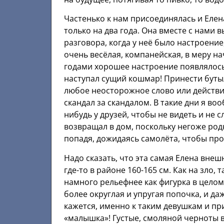
Частенько к нам присоединялась и Елен
только на два года. Она вместе с нами
разговора, когда у неё было настроение
очень весёлая, компанейская, в меру н
годами хорошее настроение появлялось 
наступал сущий кошмар! Принести бутылк
любое неосторожное слово или действи
скандал за скандалом. В такие дни я во
нибудь у друзей, чтобы не видеть и не 
возвращал в дом, поскольку негоже родн
попадя, дожидаясь самолёта, чтобы пр
Надо сказать, что эта самая Елена вне
где-то в районе 160-165 см. Как на зло,
намного рельефнее как фигурка в целом,
более округлая и упругая попочка, и да
кажется, именно к таким девушкам и п
«малышка»! Густые, смоляной черноты 