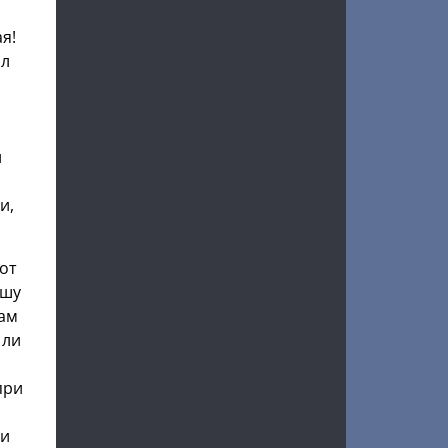
я!
ил
и
и,
вот
ышу
там
 ли
при
ки