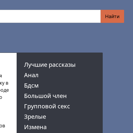
Найти
Лучшие рассказы
Анал
я
ку в
Бдсм
роде
Большой член
ю
Групповой секс
Зрелые
ов
Измена