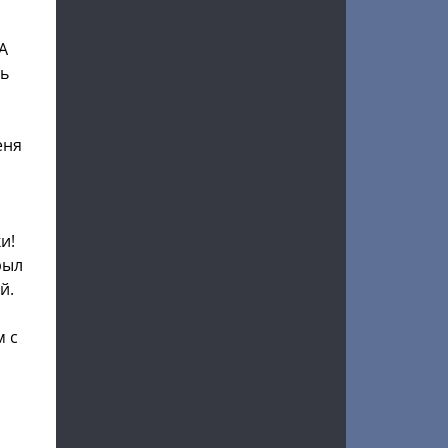
А
нь
еня
и!
рыл
й.
м с