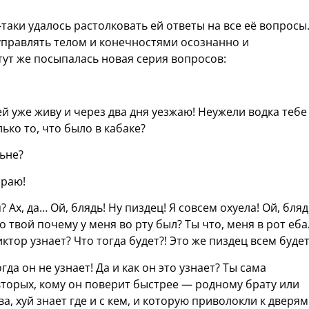
ё-таки удалось растолковать ей ответы на все её вопросы
 управлять телом и конечностями осознанно и
тут же посыпалась новая серия вопросов:
ей уже живу и через два дня уезжаю! Неужели водка тебе
ько то, что было в кабаке?
льне?
ираю!
? Ах, да… Ой, блядь! Ну пиздец! Я совсем охуела! Ой, бляд
о твой почему у меня во рту был? Ты что, меня в рот еба
иктор узнает? Что тогда будет?! Это же пиздец всем будет
гда он не узнает! Да и как он это узнает? Ты сама
вторых, кому он поверит быстрее — родному брату или
а, хуй знает где и с кем, и которую приволокли к дверям