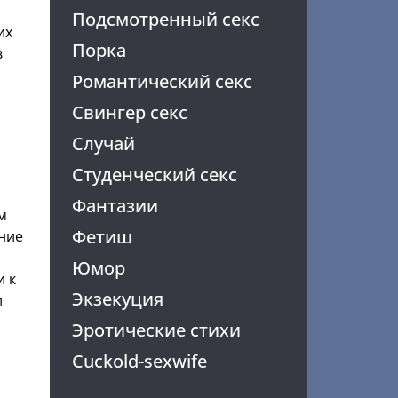
Подсмотренный секс
их
Порка
в
Романтический секс
Свингер секс
Случай
Студенческий секс
я
Фантазии
м
Фетиш
ение
Юмор
и к
Экзекуция
и
Эротические стихи
Cuckold-sexwife