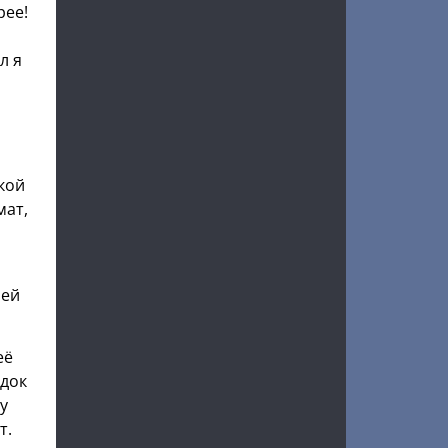
рее!
л я
кой
мат,
 ей
её
одок
у
т.