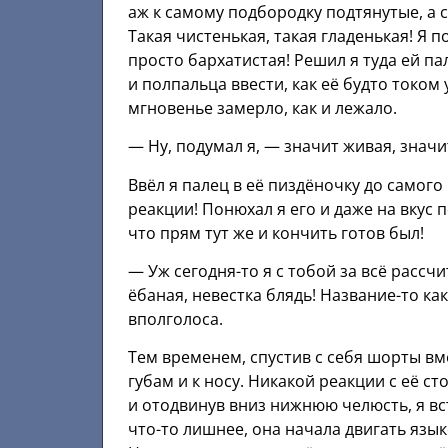
аж к самому подбородку подтянутые, а с
Такая чистенькая, такая гладенькая! Я 
просто бархатистая! Решил я туда ей па
и полпальца ввести, как её будто током 
мгновенье замерло, как и лежало.
— Ну, подумал я, — значит живая, значи
Ввёл я палец в её пиздёночку до самог
реакции! Понюхал я его и даже на вкус
что прям тут же и кончить готов был!
— Уж сегодня-то я с тобой за всё рассч
ёбаная, невестка блядь! Название-то ка
вполголоса.
Тем временем, спустив с себя шорты вме
губам и к носу. Никакой реакции с её ст
и отодвинув вниз нижнюю челюсть, я вст
что-то лишнее, она начала двигать язык