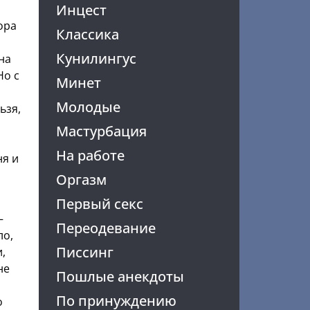
Инцест
ора
Классика
Кунилингус
на
Но с
Минет
Молодые
ьзя,
Мастурбация
На работе
ня и
Оргазм
Первый секс
—
Переодевание
ло,
Писсинг
,
не
Пошлые анекдоты
По принуждению
о