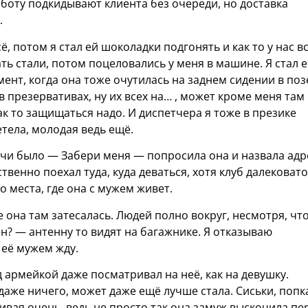
аботу подкидывают клиента без очереди, но доставка
.
сё, потом я стал ей шоколадки подгонять и как то у нас в
ть стали, потом поцеловались у меня в машине. Я стал е
омент, когда она тоже очутилась на заднем сидении в поз
в презервативах, ну их всех на… , может кроме меня там
как то защищаться надо. И диспетчера я тоже в презике
етела, молодая ведь ещё.
ночи было — Забери меня — попросила она и назвала адр
твенно поехал туда, куда деваться, хотя клуб далековато
о места, где она с мужем живет.
 она там затесалась. Людей полно вокруг, несмотря, чт
? — антенну то видят на багажнике. Я отказываю
 её мужем жду.
д армейкой даже посматривал на неё, как на девушку.
 даже ничего, может даже ещё лучше стала. Сиськи, попк
ивая очень, ведь не просто так она замуж выскочила пе