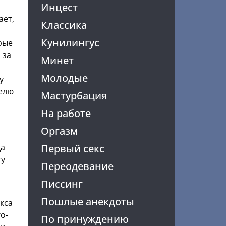
Инцест
ает,
Классика
Кунилингус
рые
 за
Минет
Молодые
у
делю
Мастурбация
На работе
Оргазм
да
Первый секс
ту
Переодевание
Писсинг
Пошлые анекдоты
екса
о-
По принуждению