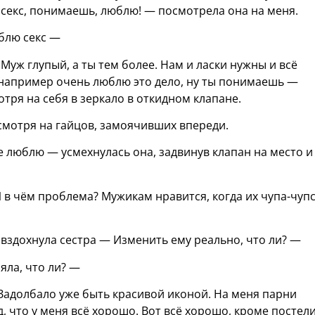
секс, понимаешь, люблю! — посмотрела она на меня.
блю секс —
Муж глупый, а ты тем более. Нам и ласки нужны и всё
я например очень люблю это дело, ну ты понимаешь —
отря на себя в зеркало в откидном клапане.
смотря на гайцов, замоячивших впереди.
е люблю — усмехнулась она, задвинув клапан на место и
И в чём проблема? Мужикам нравится, когда их чупа-чуп
 вздохнула сестра — Изменить ему реально, что ли? —
яла, что ли? —
. Задолбало уже быть красивой иконой. На меня парни
, что у меня всё хорошо. Вот всё хорошо, кроме постел