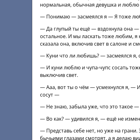
нормальная, обычная девушка и люблю 
— Понимаю — засмеялся я — Я тоже лю
— Да глупый ты ещё — вздохнула она — 
остальное. И мы ласкать тоже любим, 
сказала она, включив свет в салоне и см
— Куни что ли любишь? — засмеялся я, 
— И куни люблю и чупа-чупс сосать тож
выключив свет.
— Ааа, вот ты о чём — усмехнулся я, — 
сосут —
— Не знаю, забыла уже, что это такое —
— Во как? — удивился я, — ещё не измен
— Представь себе нет, но уже на грани
бычьими глазами смотрят, а я делаю вид