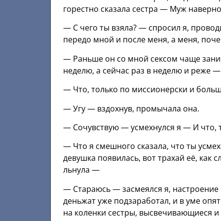
горестно сказала сестра — Муж наверн
— С чего ты взяла? — спросил я, прово
передо мной и после меня, а меня, поч
— Раньше он со мной сексом чаще заним
неделю, а сейчас раз в неделю и реже — 
— Что, только по миссионерски и больше
— Угу — вздохнув, промычала она.
— Сочувствую — усмехнулся я — И что, 
— Что я смешного сказала, что ты усме
девушка появилась, вот трахай её, как с
льнула —
— Стараюсь — засмеялся я, настроение 
деньжат уже подзаработал, и в уме опя
на коленки сестры, высвечивающиеся и