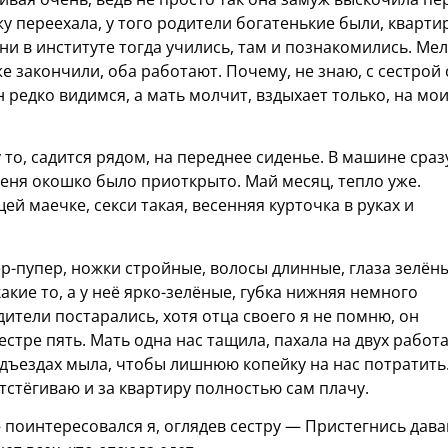
ужу переехала, у того родители богатенькие были, кварти
и в институте тогда учились, там и познакомились. Ме
же закончили, оба работают. Почему, не знаю, с сестрой
 редко видимся, а мать молчит, вздыхает только, на мо
то, садится рядом, на переднее сиденье. В машине сраз
меня окошко было приоткрыто. Май месяц, тепло уже.
й маечке, секси такая, весенняя курточка в руках и
ер-пупер, ножки стройные, волосы длинные, глаза зелён
акие то, а у неё ярко-зелёные, губка нижняя немного
ители постарались, хотя отца своего я не помню, он
сестре пять. Мать одна нас тащила, пахала на двух работа
дъездах мыла, чтобы лишнюю копейку на нас потратить
тстёгиваю и за квартиру полностью сам плачу.
 поинтересовался я, оглядев сестру — Пристегнись давай