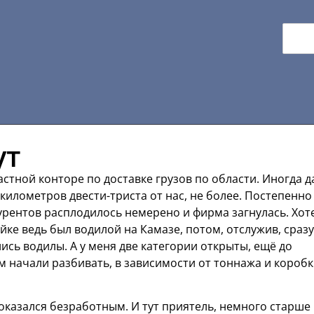
ут
астной конторе по доставке грузов по области. Иногда 
 километров двести-триста от нас, не более. Постепенно
курентов расплодилось немерено и фирма загнулась. Хот
йке ведь был водилой на Камазе, потом, отслужив, сразу
лись водилы. А у меня две категории открыты, ещё до
м начали разбивать, в зависимости от тоннажа и короб
 оказался безработным. И тут приятель, немного старше