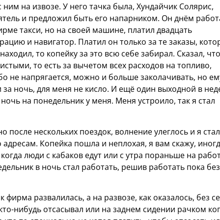
 ним на извозе. У него тачка была, Хундайчик Солярис,
иятель и предложил быть его напарником. Он днём работ
фирме такси, но на своей машине, платил двадцать
рацию и навигатор. Платил он только за те заказы, кото
находил, то копейку за это всю себе забирал. Сказал, что
истыми, то есть за вычетом всех расходов на топливо,
обо не напрягается, можно и больше заколачивать, но ем
и за ночь, для меня не кисло. И ещё один выходной в не
и ночь на понедельник у меня. Меня устроило, так я стал
о после нескольких поездок, волнение улеглось и я стал
 адресам. Копейка пошла и неплохая, я вам скажу, иног
 когда люди с кабаков едут или с утра пораньше на рабо
едельник в ночь стал работать, решив работать пока без
к фирма развалилась, а на развозе, как оказалось, без с
 кто-нибудь отсасывал или на заднем сидении рачком ког