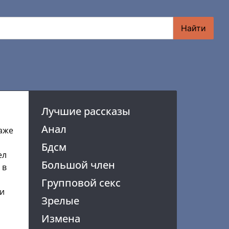
Найти
Лучшие рассказы
Анал
даже
Бдсм
ел
Большой член
 в
Групповой секс
ки
Зрелые
Измена