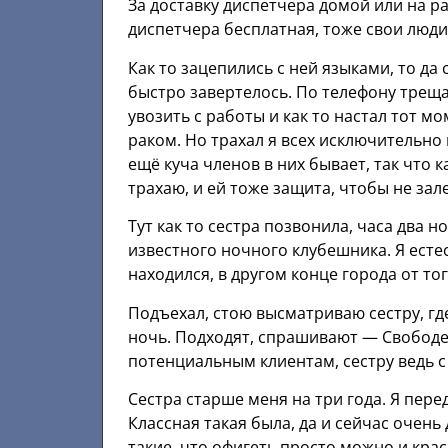
За доставку диспетчера домой или на р
диспетчера бесплатная, тоже свои люди
Как то зацепились с ней языками, то да 
быстро завертелось. По телефону треща
увозить с работы и как то настал тот м
раком. Но трахал я всех исключительно 
ещё куча членов в них бывает, так что 
трахаю, и ей тоже защита, чтобы не зал
Тут как то сестра позвонила, часа два 
известного ночного клубешника. Я естес
находился, в другом конце города от тог
Подъехал, стою высматриваю сестру, где
ночь. Подходят, спрашивают — Свободен
потенциальным клиентам, сестру ведь с
Сестра старше меня на три года. Я пере
Классная такая была, да и сейчас очень
такие, что офигеть просто можно и крас