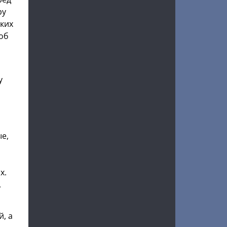
ру
лких
 об
и
у
ые,
х.
.
, а