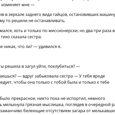
о изменяет мне —
див в зеркале заднего вида гайцов, остановивших машин
ему то решили не останавливать.
ался, хоть и только по миссионерски, но два-три раза в
тихо сказала сестра.
 никак, что ли? — удивился я.
ты решила в загул уйти, поклубиться? —
хаешься? — вдруг забыковала сестра — У тебя вроде
ледует, чтобы она только с тобой была и только к тебе
было прекрасное, никто пока не испортил, немного
ть мелькнула грязная мыслишка, поглядев в очередной р
 заманчиво белеющие отсутствием загара от мелькавши