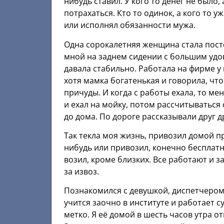
нибудь ставил. У кого то денег не было,
потрахаться. Кто то одинок, а кого то у
или исполнял обязанности мужа.
Одна сорокалетняя женщина стала посто
мной на заднем сидении с большим удово
давала стабильно. Работала на фирме у м
хотя мамка богатенькая и говорила, что 
причуды. И когда с работы ехала, то ме
и ехал на мойку, потом рассчитываться
до дома. По дороге рассказывали друг д
Так текла моя жизнь, привозил домой пр
нибудь или привозил, конечно бесплатн
возил, кроме близких. Все работают и 
за извоз.
Познакомился с девушкой, диспетчером у
учится заочно в институте и работает с
метко. Я её домой в шесть часов утра от