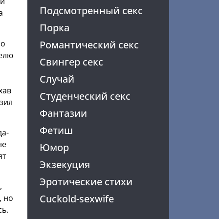
ли
Подсмотренный секс
а
Порка
со
Романтический секс
делю
Свингер секс
Случай
хав
Студенческий секс
озил
Фантазии
Фетиш
да-
не
Юмор
ят
Экзекуция
Эротические стихи
,
Cuckold-sexwife
, но
сь.