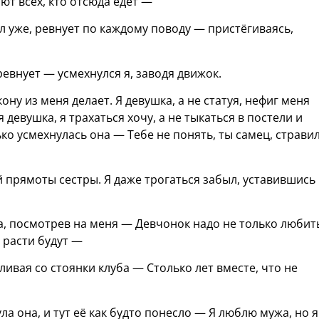
ют всех, кто отсюда едет —
л уже, ревнует по каждому поводу — пристёгиваясь,
евнует — усмехнулся я, заводя движок.
кону из меня делает. Я девушка, а не статуя, нефиг меня
девушка, я трахаться хочу, а не тыкаться в постели и
о усмехнулась она — Тебе не понять, ты самец, страви
й прямоты сестры. Я даже трогаться забыл, уставившись
а, посмотрев на меня — Девчонок надо не только любит
а расти будут —
ливая со стоянки клуба — Столько лет вместе, что не
а она, и тут её как будто понесло — Я люблю мужа, но я