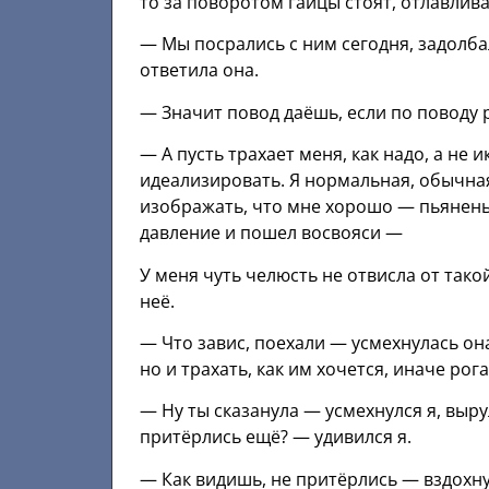
то за поворотом гайцы стоят, отлавлива
— Мы посрались с ним сегодня, задолба
ответила она.
— Значит повод даёшь, если по поводу р
— А пусть трахает меня, как надо, а не и
идеализировать. Я нормальная, обычная 
изображать, что мне хорошо — пьяненьк
давление и пошел восвояси —
У меня чуть челюсть не отвисла от тако
неё.
— Что завис, поехали — усмехнулась он
но и трахать, как им хочется, иначе рог
— Ну ты сказанула — усмехнулся я, выру
притёрлись ещё? — удивился я.
— Как видишь, не притёрлись — вздохнул