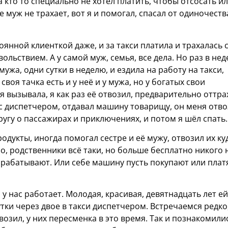
 а кто то специально не хотел платить, чтобы отсосать и
же муж не трахает, вот я и помогал, спасал от одиночеств
янной клиенткой даже, и за такси платила и трахалась 
льствием. А у самой муж, семья, все дела. Но раз в не
ужа, одни сутки в неделю, и ездила на работу на такси,
своя тачка есть и у неё и у мужа, но у богатых свои
ня вызывала, я как раз её отвозил, предварительно оттра
 с диспетчером, отдавал машину товарищу, он меня отв
ругу о пассажирах и приключениях, и потом я шёл спать.
одукты, иногда помогал сестре и её мужу, отвозил их ку
о, родственники всё таки, но больше бесплатно никого 
зарабатывают. Или себе машину пусть покупают или плат
 нас работает. Молодая, красивая, девятнадцать лет ей
утки через двое в такси диспетчером. Встречаемся редко
возил, у них пересменка в это время. Так и познакомили