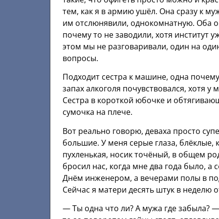
тем, как я в армию ушёл. Она сразу к м
им отслюнявили, однокомнатную. Оба он
почему то не заводили, хотя институт у
этом мы не разговаривали, один на один
вопросы.
Подходит сестра к машине, одна почему 
запах алкоголя почувствовался, хотя у 
Сестра в короткой юбочке и обтягивающе
сумочка на плече.
Вот реально говорю, деваха просто суп
большие. У меня серые глаза, блёклые, к
пухленькая, носик точёный, в общем род
бросил нас, когда мне два года было, а 
Днём инженером, а вечерами полы в по
Сейчас я матери десять штук в неделю о
— Ты одна что ли? А мужа где забыла? —