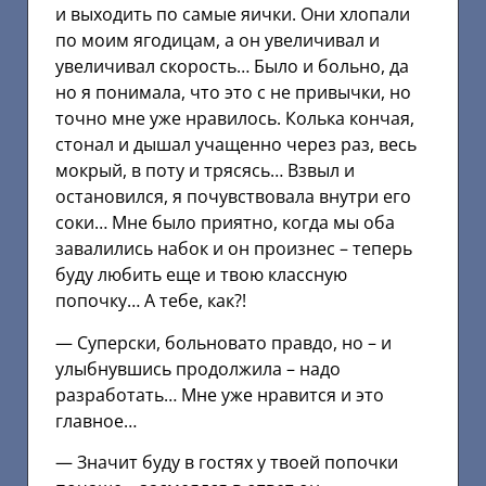
и выходить по самые яички. Они хлопали
по моим ягодицам, а он увеличивал и
увеличивал скорость… Было и больно, да
но я понимала, что это с не привычки, но
точно мне уже нравилось. Колька кончая,
стонал и дышал учащенно через раз, весь
мокрый, в поту и трясясь… Взвыл и
остановился, я почувствовала внутри его
соки… Мне было приятно, когда мы оба
завалились набок и он произнес – теперь
буду любить еще и твою классную
попочку… А тебе, как?!
— Суперски, больновато правдо, но – и
улыбнувшись продолжила – надо
разработать… Мне уже нравится и это
главное…
— Значит буду в гостях у твоей попочки