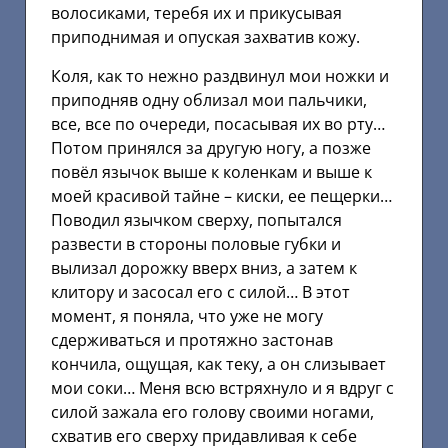
волосиками, теребя их и прикусывая
приподнимая и опуская захватив кожу.
Коля, как то нежно раздвинул мои ножки и
приподняв одну облизал мои пальчики,
все, все по очереди, посасывая их во рту…
Потом принялся за другую ногу, а позже
повёл язычок выше к коленкам и выше к
моей красивой тайне – киски, ее пещерки…
Поводил язычком сверху, попытался
развести в стороны половые губки и
вылизал дорожку вверх вниз, а затем к
клитору и засосал его с силой… В этот
момент, я поняла, что уже не могу
сдерживаться и протяжно застонав
кончила, ощущая, как теку, а он слизывает
мои соки… Меня всю встряхнуло и я вдруг с
силой зажала его голову своими ногами,
схватив его сверху придавливая к себе