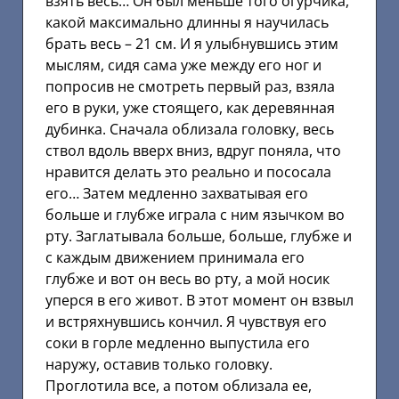
взять весь… Он был меньше того огурчика,
какой максимально длинны я научилась
брать весь – 21 см. И я улыбнувшись этим
мыслям, сидя сама уже между его ног и
попросив не смотреть первый раз, взяла
его в руки, уже стоящего, как деревянная
дубинка. Сначала облизала головку, весь
ствол вдоль вверх вниз, вдруг поняла, что
нравится делать это реально и пососала
его… Затем медленно захватывая его
больше и глубже играла с ним язычком во
рту. Заглатывала больше, больше, глубже и
с каждым движением принимала его
глубже и вот он весь во рту, а мой носик
уперся в его живот. В этот момент он взвыл
и встряхнувшись кончил. Я чувствуя его
соки в горле медленно выпустила его
наружу, оставив только головку.
Проглотила все, а потом облизала ее,