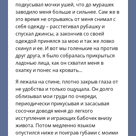
подкусывал мочки ушей, что до мурашек
заводило меня больше и сильнее. Сам же в
это время не отрываясь от меня снимал с
себя одежду – расстегивал рубашку и
спускал джинсы, а закончив со своей
одеждой принялся за мою и так же ловко
скинул и ее. И вот мы голенькие на против
друг друга, я было собралась прикрыться
ладонью лица, как он схватил меня в
охапку и понес на кровать…
Я лежала на спине, плотно закрыв глаза от
не удобства и только ощущала. Он долго
облизывал мои груди по очереди,
периодически прикусывая и засасывая
сосочки доводя меня до легкого
исступления и играющих бабочек внизу
живота. Потом медленно языком
опустился ниже и поиграв губами с моими