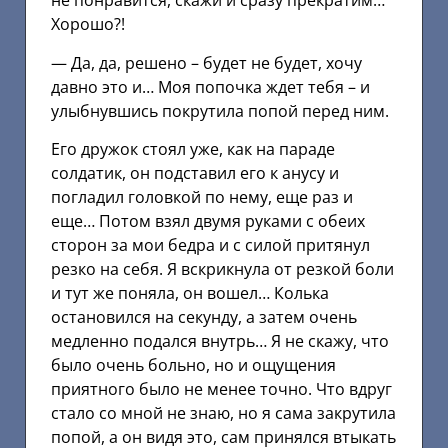
не понравится, скажи и сразу прекратим…
Хорошо?!
— Да, да, решено – будет не будет, хочу
давно это и… Моя попочка ждет тебя – и
улыбнувшись покрутила попой перед ним.
Его дружок стоял уже, как на параде
солдатик, он подставил его к анусу и
погладил головкой по нему, еще раз и
еще… Потом взял двумя руками с обеих
сторон за мои бедра и с силой притянул
резко на себя. Я вскрикнула от резкой боли
и тут же поняла, он вошел… Колька
остановился на секунду, а затем очень
медленно подался внутрь… Я не скажу, что
было очень больно, но и ощущения
приятного было не менее точно. Что вдруг
стало со мной не знаю, но я сама закрутила
попой, а он видя это, сам принялся втыкать