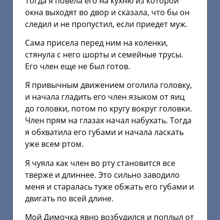
Тогда я повела его на кухню из которой
окна выходят во двор и сказала, что бы он
следил и не пропустил, если приедет муж.
Сама присела перед ним на коленки,
стянула с него шорты и семейные трусы.
Его член еще не был готов.
Я привычным движением оголила головку,
и начала гладить его член языком от яиц
до головки, потом по кругу вокруг головки.
Член прям на глазах начал набухать. Тогда
я обхватила его губами и начала ласкать
уже всем ртом.
Я чуяла как член во рту становится все
тверже и длиннее. Это сильно заводило
меня и старалась туже обжать его губами и
двигать по всей длине.
Мой Димочка явно возбудился и поплыл от