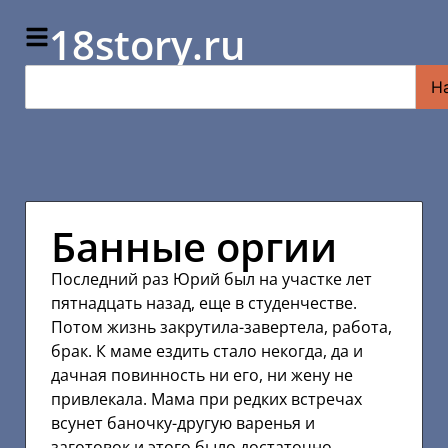
18story.ru
Н
Банные оргии
Последний раз Юрий был на участке лет
пятнадцать назад, еще в студенчестве.
Потом жизнь закрутила-завертела, работа,
брак. К маме ездить стало некогда, да и
дачная повинность ни его, ни жену не
привлекала. Мама при редких встречах
всунет баночку-другую варенья и
заготовок и этого было достаточно.