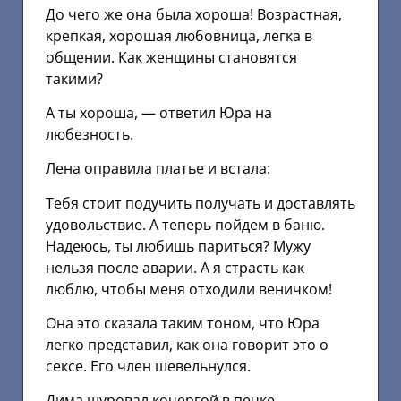
До чего же она была хороша! Возрастная,
крепкая, хорошая любовница, легка в
общении. Как женщины становятся
такими?
А ты хороша, — ответил Юра на
любезность.
Лена оправила платье и встала:
Тебя стоит подучить получать и доставлять
удовольствие. А теперь пойдем в баню.
Надеюсь, ты любишь париться? Мужу
нельзя после аварии. А я страсть как
люблю, чтобы меня отходили веничком!
Она это сказала таким тоном, что Юра
легко представил, как она говорит это о
сексе. Его член шевельнулся.
Дима шуровал кочергой в печке.