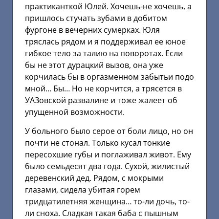
практиканткой Юлей. Хочешь-не хочешь, а
пришлось стучать зубами в добитом
фургоне в вечерних сумерках. Юля
тряслась рядом и я поддерживал ее юное
гибкое тело за талию на поворотах. Если
бы не этот дурацкий вызов, она уже
корчилась бы в оргазменном забытьи подо
мной… Бы… Но не корчится, а трясется в
УАЗовской развалине и тоже жалеет об
упущенной возможности.
У больного было серое от боли лицо, но он
почти не стонал. Только кусал тонкие
пересохшие губы и поглаживал живот. Ему
было семьдесят два года. Сухой, жилистый
деревенский дед. Рядом, с мокрыми
глазами, сидела убитая горем
тридцатилетняя женщина… то-ли дочь, то-
ли сноха. Сладкая такая баба с пышным