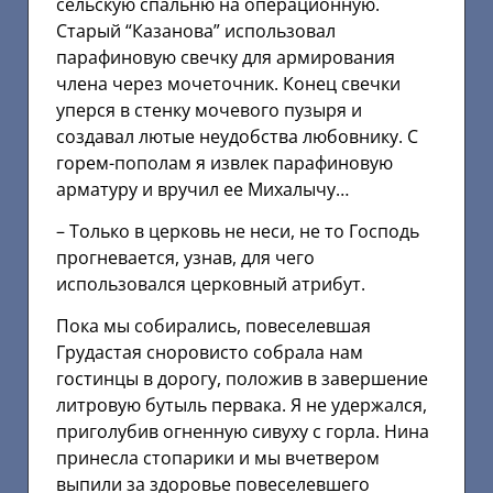
сельскую спальню на операционную.
Старый “Казанова” использовал
парафиновую свечку для армирования
члена через мочеточник. Конец свечки
уперся в стенку мочевого пузыря и
создавал лютые неудобства любовнику. С
горем-пополам я извлек парафиновую
арматуру и вручил ее Михалычу…
– Только в церковь не неси, не то Господь
прогневается, узнав, для чего
использовался церковный атрибут.
Пока мы собирались, повеселевшая
Грудастая сноровисто собрала нам
гостинцы в дорогу, положив в завершение
литровую бутыль первака. Я не удержался,
приголубив огненную сивуху с горла. Нина
принесла стопарики и мы вчетвером
выпили за здоровье повеселевшего