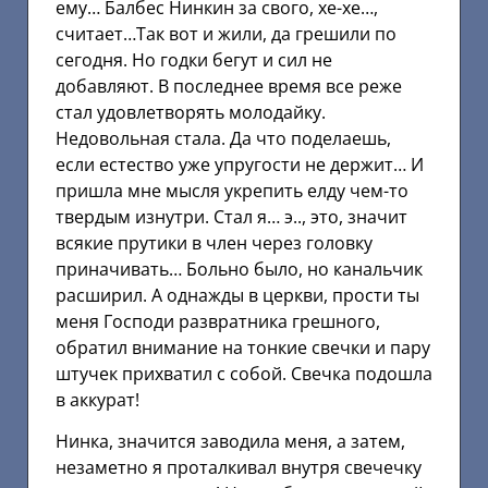
ему… Балбес Нинкин за свого, хе-хе…,
считает…Так вот и жили, да грешили по
сегодня. Но годки бегут и сил не
добавляют. В последнее время все реже
стал удовлетворять молодайку.
Недовольная стала. Да что поделаешь,
если естество уже упругости не держит… И
пришла мне мысля укрепить елду чем-то
твердым изнутри. Стал я… э.., это, значит
всякие прутики в член через головку
приначивать… Больно было, но канальчик
расширил. А однажды в церкви, прости ты
меня Господи развратника грешного,
обратил внимание на тонкие свечки и пару
штучек прихватил с собой. Свечка подошла
в аккурат!
Нинка, значится заводила меня, а затем,
незаметно я проталкивал внутря свечечку