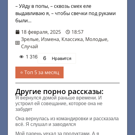
– Уйду в попы, – сквозь смех еле
выдавливаю я, – чтобы свечки под руками
были…
18 февраля, 2025
18:57
Зрелые
,
Измена
,
Классика
,
Молодые
,
Случай
1 316
6
Нравится
Топ 5 за месяц
Другие порно рассказы:
Я вернулся домой раньше времени. И
устроил ей совещание, которое она не
забудет
Она вернулась из командировки и рассказала
всё. Я слушал и заводился
Мой парень уехал за продуктами. А я