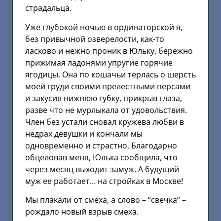
страдальца.
Уже глубокой ночью в ординаторской я,
без привычной озверелости, как-то
ласково и нежно проник в Юльку, бережно
прижимая ладонями упругие горячие
ягодицы. Она по кошачьи терлась о шерсть
моей груди своими прелестными персами
и закусив нижнюю губку, прикрыв глаза,
разве что не мурлыкала от удовольствия.
Член без устали сновал кружева любви в
недрах девушки и кончали мы
одновременно и страстно. Благодарно
обцеловав меня, Юлька сообщила, что
через месяц выходит замуж. А будущий
муж ее работает… на стройках в Москве!
Мы плакали от смеха, а слово – “свечка” –
рождало новый взрыв смеха.