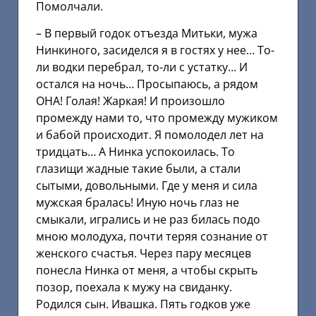
Помолчали.
– В первый годок отъезда Митьки, мужа
Нинкиного, засиделся я в гостях у нее… То-
ли водки перебрал, то-ли с устатку… И
остался на ночь… Просыпаюсь, а рядом
ОНА! Голая! Жаркая! И произошло
промежду нами то, что промежду мужиком
и бабой происходит. Я помолодел лет на
тридцать… А Нинка успокоилась. То
глазищи жадные такие были, а стали
сытыми, довольными. Где у меня и сила
мужская бралась! Иную ночь глаз не
смыкали, игрались и не раз билась подо
мною молодуха, почти теряя сознание от
женского счастья. Через пару месяцев
понесла Нинка от меня, а чтобы скрыть
позор, поехала к мужу на свиданку.
Родился сын. Ивашка. Пять годков уже