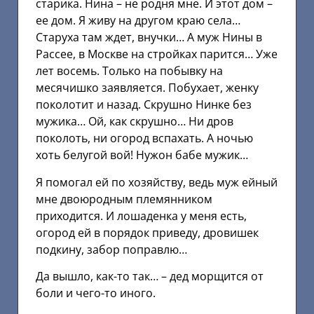
старика. Нина – не родня мне. И этот дом –
ее дом. Я живу на другом краю села…
Старуха там ждет, внучки… А муж Нины в
Рассее, в Москве на стройках парится… Уже
лет восемь. Только на побывку на
месячишко заявляется. Побухает, женку
поколотит и назад. Скрушно Нинке без
мужика… Ой, как скрушно… Ни дров
поколоть, ни огород вспахать. А ночью
хоть белугой вой! Нужон бабе мужик…
Я помогал ей по хозяйству, ведь муж ейный
мне двоюродным племянником
приходится. И лошаденка у меня есть,
огород ей в порядок приведу, дровишек
подкину, забор поправлю…
Да вышло, как-то так… – дед морщится от
боли и чего-то иного.