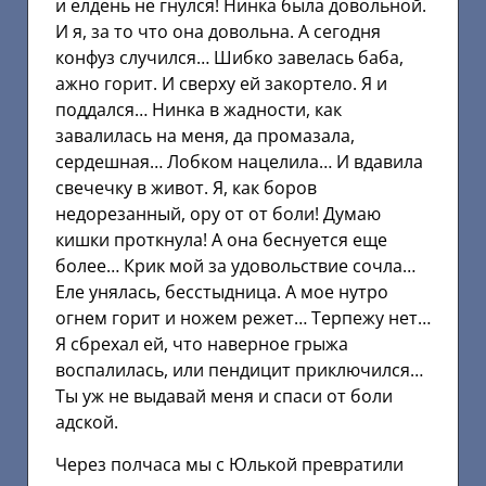
и елдень не гнулся! Нинка была довольной.
И я, за то что она довольна. А сегодня
конфуз случился… Шибко завелась баба,
ажно горит. И сверху ей закортело. Я и
поддался… Нинка в жадности, как
завалилась на меня, да промазала,
сердешная… Лобком нацелила… И вдавила
свечечку в живот. Я, как боров
недорезанный, ору от от боли! Думаю
кишки проткнула! А она беснуется еще
более… Крик мой за удовольствие сочла…
Еле унялась, бесстыдница. А мое нутро
огнем горит и ножем режет… Терпежу нет…
Я сбрехал ей, что наверное грыжа
воспалилась, или пендицит приключился…
Ты уж не выдавай меня и спаси от боли
адской.
Через полчаса мы с Юлькой превратили