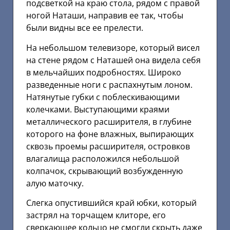
подсветкой на краю стола, рядом с правой
ногой Наташи, направив ее так, чтобы
были видны все ее прелести.
На небольшом телевизоре, который висел
на стене рядом с Наташей она видела себя
в мельчайших подробностях. Широко
разведенные ноги с распахнутым лоном.
Натянутые губки с поблескивающими
колечками. Выступающими краями
металлического расширителя, в глубине
которого на фоне влажных, выпирающих
сквозь проемы расширителя, островков
влагалища расположился небольшой
колпачок, скрывающий возбужденную
алую маточку.
Слегка опустившийся край юбки, который
застрял на торчащем клиторе, его
сверкающее кольцо не смогли скрыть даже