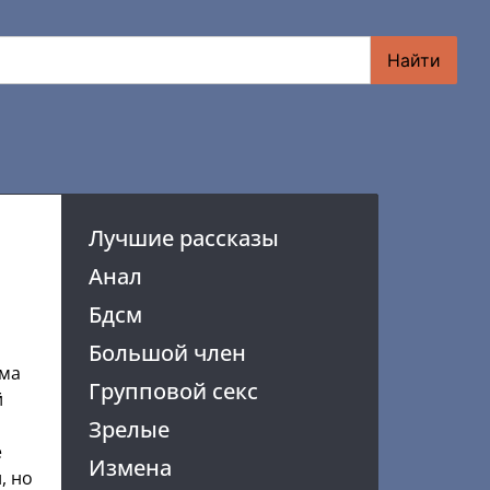
Найти
Лучшие рассказы
Анал
Бдсм
Большой член
ома
Групповой секс
й
Зрелые
е
Измена
, но