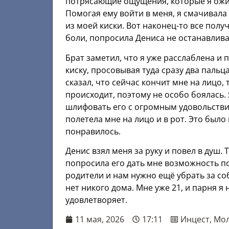
потрясающие ощущения, которые я ожид
Помогая ему войти в меня, я смачивала
из моей киски. Вот наконец-то все полу
боли, попросила Дениса не останавлива
Брат заметил, что я уже расслаблена и
киску, просовывая туда сразу два пальц
сказал, что сейчас кончит мне на лицо, 
происходит, поэтому не особо боялась. Я
шлифовать его с огромным удовольствие
полетела мне на лицо и в рот. Это было
понравилось.
Денис взял меня за руку и повел в душ. 
попросила его дать мне возможность по
родители и нам нужно ещё убрать за со
нет никого дома. Мне уже 21, и парня я
удовлетворяет.
11 мая, 2026
17:11
Инцест
,
Мо