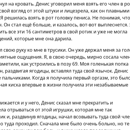
нул на кровать. Денис уговорил меня взять его член в ро
вой взгляд от этой штуки и лицезрела, как он плавными
Я решилась взять в рот головку пениса. Не понимая, чт
. Он стал ещё больше, и казалось, вот-вот выплеснется. 
ть все эти 16 сантиметров в свой ротик и уже не могла
щений, которые мне она дарила.
л свою руку ко мне в трусики. Он уже держал меня за го
иятные ощущения. Я, в свою очередь, мирно сосала член
аметили, как устроились в позу 69. Моя голенькая попка
н, раздвигая ягодицы, вставлял туда свой язычок. Денис
е пальчиками. Когда я получила первый оргазм, это был
ная киска впервые в жизни получила эти незабываемые
ижается и у него, Денис сказал мне прекратить и
ела отрываться от этой игрушки, которая мне так
к и, раздвинув ягодицы, начал всовывать туда свой чле
но туда проходил. Сначала мне было очень больно, но те