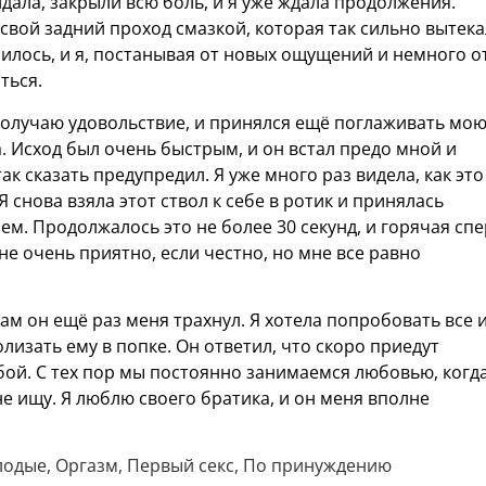
ала, закрыли всю боль, и я уже ждала продолжения.
 свой задний проход смазкой, которая так сильно вытек
чилось, и я, постанывая от новых ощущений и немного о
ться.
 получаю удовольствие, и принялся ещё поглаживать мо
а. Исход был очень быстрым, и он встал предо мной и
так сказать предупредил. Я уже много раз видела, как это
 снова взяла этот ствол к себе в ротик и принялась
м. Продолжалось это не более 30 секунд, и горячая сп
 не очень приятно, если честно, но мне все равно
Там он ещё раз меня трахнул. Я хотела попробовать все 
лизать ему в попке. Он ответил, что скоро приедут
бой. С тех пор мы постоянно занимаемся любовью, когд
 не ищу. Я люблю своего братика, и он меня вполне
лодые
,
Оргазм
,
Первый секс
,
По принуждению