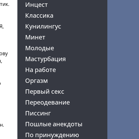
Инцест
тик.
Классика
о
Кунилингус
Я,
Минет
Молодые
лову
Мастурбация
,
На работе
Оргазм
о
Первый секс
Переодевание
Писсинг
Пошлые анекдоты
н.
По принуждению