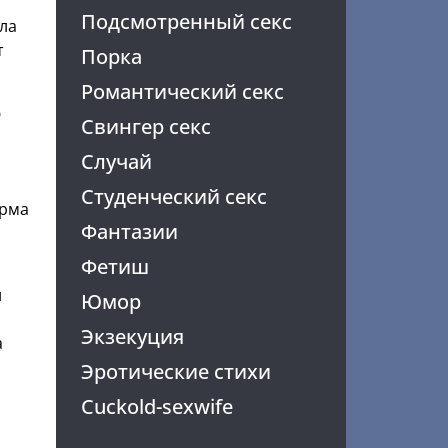
Подсмотренный секс
ала
т
Порка
Романтический секс
ю
Свингер секс
Случай
Студенческий секс
ерма
Фантазии
Фетиш
и
Юмор
Экзекуция
а
Эротические стихи
Cuckold-sexwife