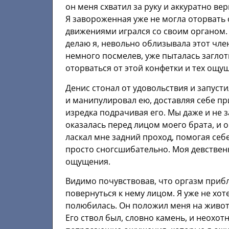
он меня схватил за руку и аккуратно вер
Я завороженная уже не могла оторвать с
движениями игрался со своим органом. 
делаю я, невольно облизывала этот член
немного посмелев, уже пыталась заглоти
оторваться от этой конфетки и тех ощу
Денис стонал от удовольствия и запусти
и манипулировал ею, доставляя себе пр
изредка подрачивая его. Мы даже и не з
оказалась перед лицом моего брата, и о
ласкал мне задний проход, помогая себ
просто сногсшибательно. Моя девствен
ощущения.
Видимо почувствовав, что оргазм прибл
повернуться к нему лицом. Я уже не хот
полюбилась. Он положил меня на животи
Его ствол был, словно камень, и неохот