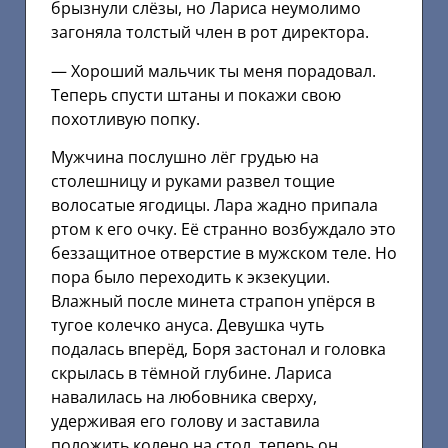
брызнули слёзы, но Лариса неумолимо
загоняла толстый член в рот директора.
— Хороший мальчик ты меня порадовал.
Теперь спусти штаны и покажи свою
похотливую попку.
Мужчина послушно лёг грудью на
столешницу и руками развел тощие
волосатые ягодицы. Лара жадно припала
ртом к его очку. Её странно возбуждало это
беззащитное отверстие в мужском теле. Но
пора было переходить к экзекуции.
Влажный после минета страпон упёрся в
тугое колечко ануса. Девушка чуть
подалась вперёд, Боря застонал и головка
скрылась в тёмной глубине. Лариса
навалилась на любовника сверху,
удерживая его голову и заставила
положить колено на стол, теперь он