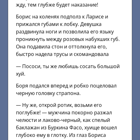
жду, тем глубже будет наказание!
Борис на коленях подполз к Ларисе и
прижался губами к лобку. Девушка
раздвинула ноги и позволила его языку
проникнуть между розовых набухших губ.
Она подавила стон и оттолкнула его,
быстро надела трусы и скомандовала
— Пососи, ты же любишь сосать большой
хуй.
Боря подался вперед и робко поцеловал
черную головку страпона.
— Ну же, открой ротик, возьми его
поглубже! — мужчина покорно разжал
челюсти и лаково-черный, как спелый
баклажан из Буркина Фасо, хуище вошел
глубоко ему в глотку. Из глаз Бориса