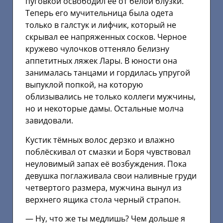
пуговкой освободил ее от белой блузки.
Теперь его мучительница была одета
только в галстук и лифчик, который не
скрывал ее напряженных сосков. Черное
кружево чулочков оттеняло белизну
аппетитных ляжек Лары. В юности она
занималась танцами и гордилась упругой
выпуклой попкой, на которую
облизывались не только коллеги мужчины,
но и некоторые дамы. Остальные молча
завидовали.
Кустик тёмных волос дерзко и влажно
поблёскивал от смазки и Боря чувствовал
неуловимый запах её возбуждения. Пока
девушка поглаживала свои наливные груди
четвертого размера, мужчина вынул из
верхнего ящика стола черный страпон.
— Ну, что же ты медлишь? Чем дольше я