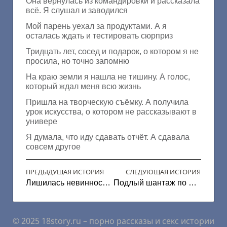
Она вернулась из командировки и рассказала
всё. Я слушал и заводился
Мой парень уехал за продуктами. А я
осталась ждать и тестировать сюрприз
Тридцать лет, сосед и подарок, о котором я не
просила, но точно запомню
На краю земли я нашла не тишину. А голос,
который ждал меня всю жизнь
Пришла на творческую съёмку. А получила
урок искусства, о котором не рассказывают в
универе
Я думала, что иду сдавать отчёт. А сдавала
совсем другое
ПРЕДЫДУЩАЯ ИСТОРИЯ
СЛЕДУЮЩАЯ ИСТОРИЯ
Лишилась невинности с братиком
Подлый шантаж по вебке
© 2025 18story.ru – порно рассказы и секс истории