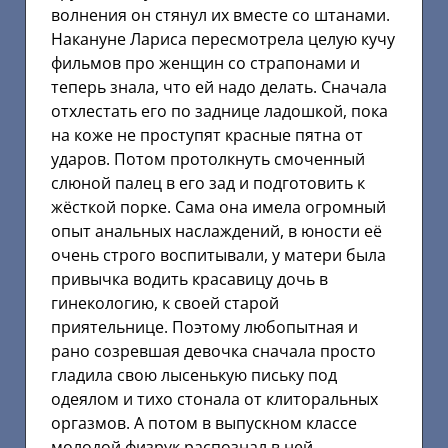
волнения он стянул их вместе со штанами.
Накануне Лариса пересмотрела целую кучу
фильмов про женщин со страпонами и
теперь знала, что ей надо делать. Сначала
отхлестать его по заднице ладошкой, пока
на коже не проступят красные пятна от
ударов. Потом протолкнуть смоченный
слюной палец в его зад и подготовить к
жёсткой порке. Сама она имела огромный
опыт анальных наслаждений, в юности её
очень строго воспитывали, у матери была
привычка водить красавицу дочь в
гинекологию, к своей старой
приятельнице. Поэтому любопытная и
рано созревшая девочка сначала просто
гладила свою лысенькую письку под
одеялом и тихо стонала от клиторальных
оргазмов. А потом в выпускном классе
молодой физрук распознал в ней