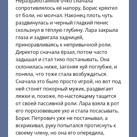
Неразработанное очко сначала
сопротивлялось её напору, Борис кряхтел
от боли, но молчал. Наконец плоть чуть
раздвинулась и черный гладкий пенис
скользнул в тёплую глубину. Лара закрыла
глаза и задвигала задницей,
приноравливаясь к непривычной роли.
Директор сначала ёрзал, потом часто
задышал и стал тихо постанывать. Она
склонилась ниже, загоняя хуй поглубже, и
поняла, что тоже стала возбуждаться.
Сначала это было просто игрой, но вот под
ней стонет покорный мужик, раздвигает
ляжки и, похоже, по-настоящему тащится
от своей пассивной роли. Лара взяла в рот
его порозовевшее ухо и стала посасывать.
Борис Петрович уже не постанывал, а
вскрикивал, руку попытался протиснуть к
своему члену, но она его опередила,