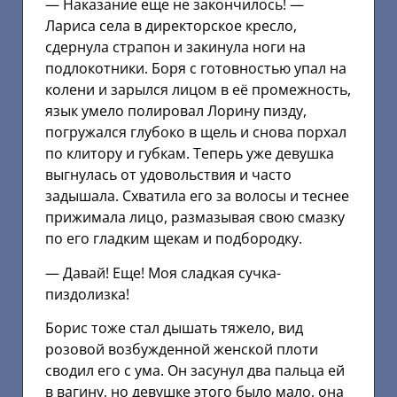
— Наказание еще не закончилось! —
Лариса села в директорское кресло,
сдернула страпон и закинула ноги на
подлокотники. Боря с готовностью упал на
колени и зарылся лицом в её промежность,
язык умело полировал Лорину пизду,
погружался глубоко в щель и снова порхал
по клитору и губкам. Теперь уже девушка
выгнулась от удовольствия и часто
задышала. Схватила его за волосы и теснее
прижимала лицо, размазывая свою смазку
по его гладким щекам и подбородку.
— Давай! Еще! Моя сладкая сучка-
пиздолизка!
Борис тоже стал дышать тяжело, вид
розовой возбужденной женской плоти
сводил его с ума. Он засунул два пальца ей
в вагину, но девушке этого было мало, она