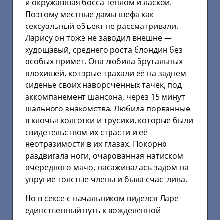
и окружавшая босса теплом и лаской.
Поэтому местные дамы шефа как
сексуальный объект не рассматривали.
Ларису он тоже не заводил внешне —
худощавый, среднего роста блондин без
особых примет. Она любила брутальных
плохишей, которые трахали её на заднем
сиденье своих навороченных тачек, под
аккомпанемент шансона, через 15 минут
шального знакомства. Любила порванные
в клочья колготки и трусики, которые были
свидетельством их страсти и её
неотразимости в их глазах. Покорно
раздвигала ноги, очарованная натиском
очередного мачо, насаживалась задом на
упругие толстые члены и была счастлива.
Но в сексе с начальником виделся Ларе
единственный путь к вожделенной