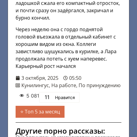
ладошкой сжала его компактный отросток,
и почти сразу он задёргался, закричал и
бурно кончил.
Через неделю она с гордо поднятой
головой въезжала в отдельный кабинет с
хорошим видом из окна. Коллеги
завистливо шушукались в курилке, а Лара
продолжала потеть с хуем наперевес.
Карьерный рост начался
3 октября, 2025
05:50
Кунилингус
,
На работе
,
По принуждению
5 081
11
Нравится
Топ 5 за месяц
Другие порно рассказы: