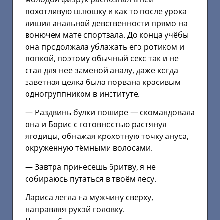
похотливую шлюшку и как то после урока
лишил анальной девственности прямо на
вонючем мате спортзала. До конца учёбы
она продолжала ублажать его ротиком и
попкой, поэтому обычный секс так и не
стал для нее заменой аналу, даже когда
заветная целка была порвана красивым
одногруппником в институте.
— Раздвинь булки пошире — скомандовала
она и Борис с готовностью растянул
ягодицы, обнажая крохотную точку ануса,
окруженную тёмными волосами.
— Завтра принесешь бритву, я не
собираюсь путаться в твоём лесу.
Лариса легла на мужчину сверху,
направляя рукой головку.