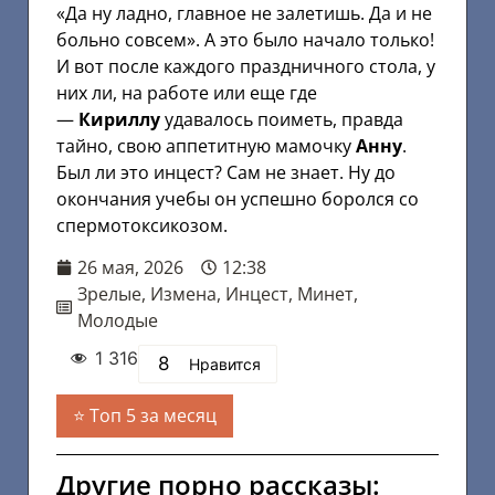
«Да ну ладно, главное не залетишь. Да и не
больно совсем». А это было начало только!
И вот после каждого праздничного стола, у
них ли, на работе или еще где
—
Кириллу
удавалось поиметь, правда
тайно, свою аппетитную мамочку
Анну
.
Был ли это инцест? Сам не знает. Ну до
окончания учебы он успешно боролся со
спермотоксикозом.
26 мая, 2026
12:38
Зрелые
,
Измена
,
Инцест
,
Минет
,
Молодые
1 316
8
Нравится
Топ 5 за месяц
Другие порно рассказы: