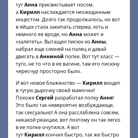
тут
Анна
присвистывает носом,
а
Кирилл
наслаждается неожиданным
инцестом. Долго так продолжалось, но вот
в яйцах стала закипать сперма, хоть и
немного ее вроде, но
Анна
может и
«залететь». Вытащил писюн из
Анны
,
набрал еще слюней на палец и давай
двигать в
Анниной
попке. Вот тут класс —
туго, не то что в ее вагине, там его писюну
чересчур просторно было.
И вот новое блаженство —
Кирилл
входит
в тугую дырочку своей мамочки!
Похоже
Сергей
разработал попку
Анне
!
Это было так невероятно возбуждающе,
так сексуально! А она расслаблена совсем,
никакой реакции, вот поэтому он так легко
в ее попке очутился. А вот
тут
Кирилл
кончил быстро, так же быстро