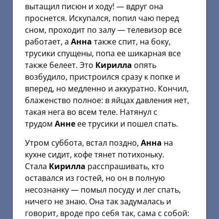
вытащил писюн и ходу! — вдруг она
проснется. Искупался, попил чаю перед
сном, проходит по залу — телевизор все
работает, а
Анна
также спит, на боку,
трусики спущены, попа ее шикарная все
также белеет. Это
Кирилла
опять
возбудило, пристроился сразу к попке и
вперед, но медленно и аккуратно. Кончил,
блаженство полное: в яйцах давления нет,
такая нега во всем теле. Натянул с
трудом
Анне
ее трусики и пошел спать.
Утром суббота, встал поздно,
Анна
на
кухне сидит, кофе тянет потихоньку.
Стала
Кирилла
расспрашивать, кто
оставался из гостей, но он в полную
несознанку — помыл посуду и лег спать,
ничего не знаю. Она так задумалась и
говорит, вроде про себя так, сама с собой: