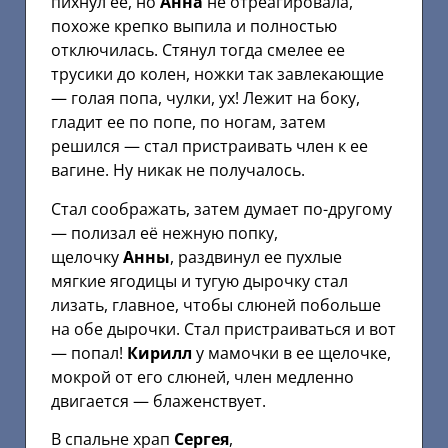
пихнул ее, но
Анна
не отреагировала,
похоже крепко выпила и полностью
отключилась. Стянул тогда смелее ее
трусики до колен, ножки так завлекающие
— голая попа, чулки, ух! Лежит на боку,
гладит ее по попе, по ногам, затем
решился — стал пристраивать член к ее
вагине. Ну никак не получалось.
Стал соображать, затем думает по-другому
— полизал её нежную попку,
щелочку
Анны
, раздвинул ее пухлые
мягкие ягодицы и тугую дырочку стал
лизать, главное, чтобы слюней побольше
на обе дырочки. Стал пристраиваться и вот
— попал!
Кирилл
у мамочки в ее щелочке,
мокрой от его слюней, член медленно
двигается — блаженствует.
В спальне храп
Сергея
,