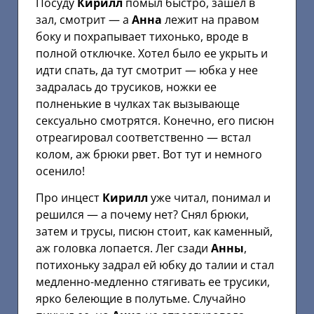
Посуду
Кирилл
помыл быстро, зашел в
зал, смотрит — а
Анна
лежит на правом
боку и похрапывает тихонько, вроде в
полной отключке. Хотел было ее укрыть и
идти спать, да тут смотрит — юбка у нее
задралась до трусиков, ножки ее
полненькие в чулках так вызывающе
сексуально смотрятся. Конечно, его писюн
отреагировал соответственно — встал
колом, аж брюки рвет. Вот тут и немного
осенило!
Про инцест
Кирилл
уже читал, понимал и
решился — а почему нет? Снял брюки,
затем и трусы, писюн стоит, как каменный,
аж головка лопается. Лег сзади
Анны
,
потихоньку задрал ей юбку до талии и стал
медленно-медленно стягивать ее трусики,
ярко белеющие в полутьме. Случайно