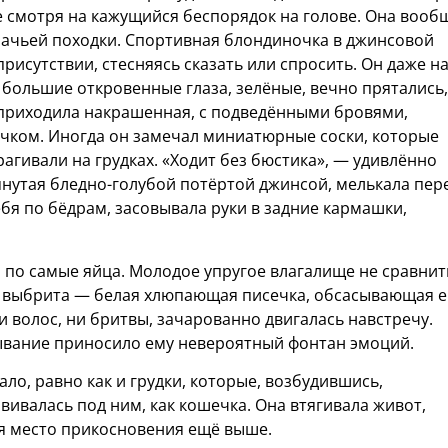
е смотря на кажущийся беспорядок на голове. Она вооб
ошачьей походки. Спортивная блондиночка в джинсовой
рисутствии, стесняясь сказать или спросить. Он даже н
Её большие откровенные глаза, зелёные, вечно прятались,
 приходила накрашенная, с подведёнными бровями,
ком. Иногда он замечал миниатюрные соски, которые
агивали на грудках. «Ходит без бюстика», — удивлённо
тянутая бледно-голубой потёртой джинсой, мелькала пер
ебя по бёдрам, засовывала руки в задние кармашки,
ая по самые яйца. Молодое упругое влагалище не сравнит
 выбрита — белая хлюпающая писечка, обсасывающая е
и волос, ни бритвы, зачарованно двигалась навстречу.
ывание приносило ему невероятный фонтан эмоций.
ло, равно как и грудки, которые, возбудившись,
ивалась под ним, как кошечка. Она втягивала живот,
я место прикосновения ещё выше.