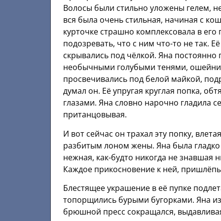
Волосы были стильно уложены гелем, н
вся была очень стильная, начиная с к
курточке страшно комплексовала в его п
подозревать, что с ним что-то не так. 
скрывались под чёлкой. Яна постоянно
необычными голубыми тенями, ошейнич
просвечивались под белой майкой, подр
думал он. Её упругая круглая попка, об
глазами. Яна словно нарочно гладила с
пританцовывая.
И вот сейчас он трахал эту попку, влет
разбитым лоном жены. Яна была гладко
нежная, как-будто никогда не знавшая н
Каждое прикосновение к ней, пришлёп
Блестящее украшение в её пупке подлета
топорщились бурыми бугорками. Яна изв
брюшной пресс сокращался, выдавлива