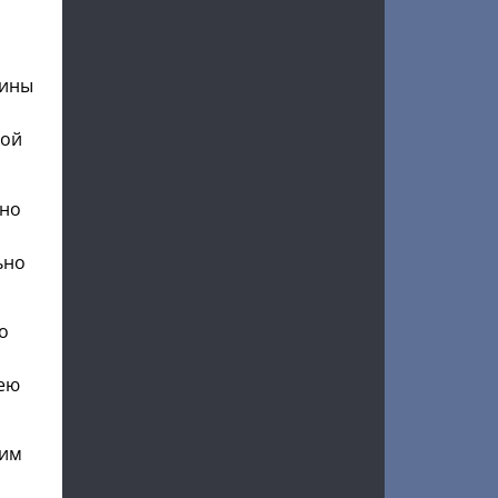
чины
кой
вно
ьно
о
 ею
ким