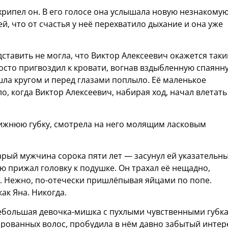
хрипел он. В его голосе она услышала новую незнакому
ей, что от счастья у неё перехватило дыхание и она уже
дставить не могла, что Виктор Алексеевич окажется так
осто пригвоздил к кровати, вогнав вздыбленную спаянн
ошла кругом и перед глазами поплыло. Её маленькое
, когда Виктор Алексеевич, набирая ход, начал влетать
нижнюю губку, смотрела на него молящим ласковым
рый мужчина сорока пяти лет — засунул ей указательн
ью прижал головку к подушке. Он трахал её нещадно,
л. Нежно, по-отечески пришлёпывая яйцами по попе.
как Яна. Никогда.
небольшая девочка-мишка с пухлыми чувственными губк
рованных волос, пробудила в нём давно забытый интер