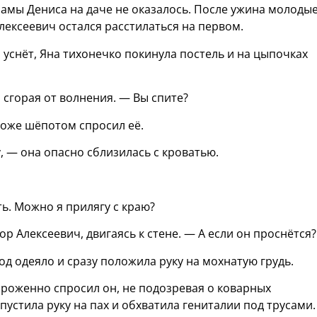
амы Дениса на даче не оказалось. После ужина молоды
лексеевич остался расстилаться на первом.
 уснёт, Яна тихонечко покинула постель и на цыпочках
 сгорая от волнения. — Вы спите?
тоже шёпотом спросил её.
 — она опасно сблизилась с кроватью.
ть. Можно я прилягу с краю?
р Алексеевич, двигаясь к стене. — А если он проснётся?
од одеяло и сразу положила руку на мохнатую грудь.
ороженно спросил он, не подозревая о коварных
устила руку на пах и обхватила гениталии под трусами.