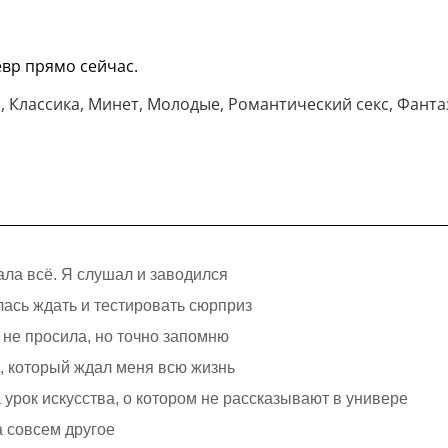
евр прямо сейчас.
а
,
Классика
,
Минет
,
Молодые
,
Романтический секс
,
Фанта
ала всё. Я слушал и заводился
лась ждать и тестировать сюрприз
я не просила, но точно запомню
с, который ждал меня всю жизнь
урок искусства, о котором не рассказывают в универе
а совсем другое