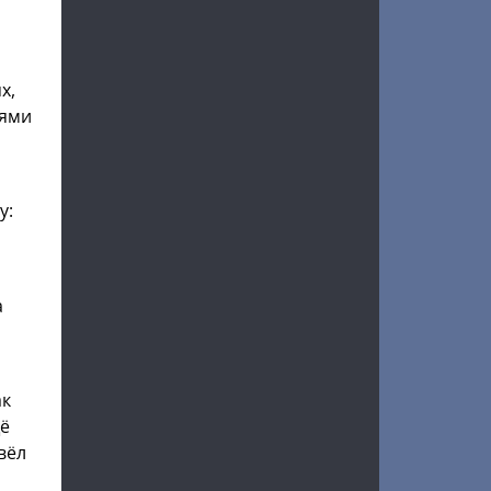
х,
иями
у:
а
ак
щё
вёл