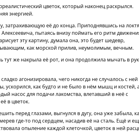
юрреалистический цветок, который наконец раскрылся.
няя энергией.
, затрахивающую её до конца. Приподнявшись на локтя
а Алексеевича, пытаясь внизу поймать его ритм движен
арисует эту картину, думала она, это будет шедевр,
тывающим, как морской прилив, неумолимым, вечным.
нь тут же накрыла её рот, и она продолжила мычать в рук
сладко агонизировала, чего никогда не случалось с ней
 ускорился, как будто и не было в нём мышц и костей, 
дый насос для подачи лакомства, влетавший в неё с
ё в цветок.
ить перед глазами, выгнулся в дугу, она уже забыла, к
мерев где-то под сердцем, насадив её на сталь. Ещё и е
вствовала опыление каждой клеточкой, цветок в ней расц