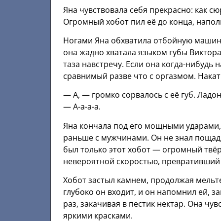
Яна чувствовала себя прекрасно: как с
Огромный хобот пил её до конца, напол
Ногами Яна обхватила отбойную машину
она жадно хватала языком губы Виктор
таза навстречу. Если она когда-нибудь н
сравнимый разве что с оргазмом. Нака
— А, — громко сорвалось с её губ. Ладо
— А-а-а-а.
Яна кончала под его мощными ударами, 
раньше с мужчинами. Он не знал пощады,
был только этот хобот — огромный твёр
невероятной скоростью, превративший е
Хобот застыл камнем, продолжая мельтеш
глубоко он входит, и он напомнил ей, за
раз, закачивая в пестик нектар. Она чу
яркими красками.