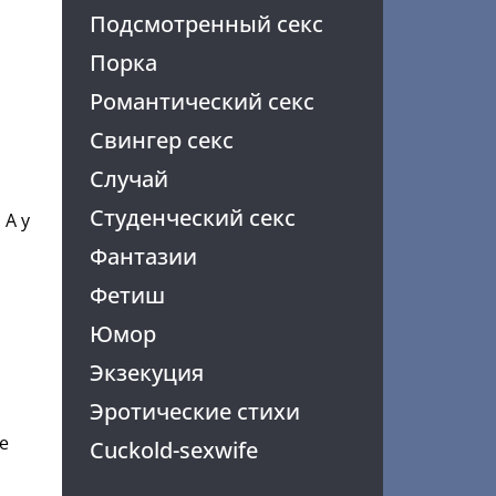
Подсмотренный секс
Порка
Романтический секс
Свингер секс
Случай
Студенческий секс
 А у
Фантазии
Фетиш
Юмор
Экзекуция
Эротические стихи
е
Cuckold-sexwife