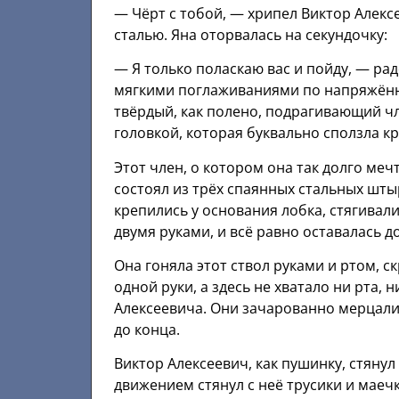
— Чёрт с тобой, — хрипел Виктор Алексе
сталью. Яна оторвалась на секундочку:
— Я только поласкаю вас и пойду, — р
мягкими поглаживаниями по напряжённ
твёрдый, как полено, подрагивающий ч
головкой, которая буквально сползла 
Этот член, о котором она так долго ме
состоял из трёх спаянных стальных шт
крепились у основания лобка, стягивал
двумя руками, и всё равно оставалась д
Она гоняла этот ствол руками и ртом, с
одной руки, а здесь не хватало ни рта, 
Алексеевича. Они зачарованно мерцали
до конца.
Виктор Алексеевич, как пушинку, стянул
движением стянул с неё трусики и маечк