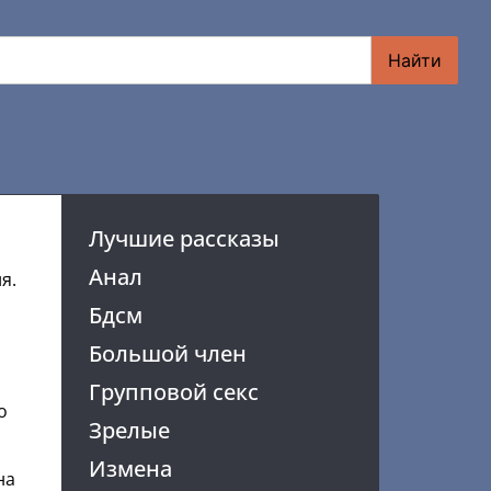
Найти
Лучшие рассказы
Анал
я.
Бдсм
Большой член
Групповой секс
о
Зрелые
Измена
на