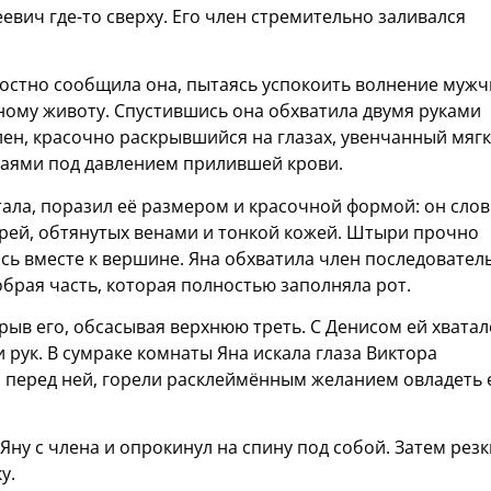
евич где-то сверху. Его член стремительно заливался
адостно сообщила она, пытаясь успокоить волнение муж
ому животу. Спустившись она обхватила двумя руками
лен, красочно раскрывшийся на глазах, увенчанный мяг
краями под давлением прилившей крови.
чтала, поразил её размером и красочной формой: он сло
ырей, обтянутых венами и тонкой кожей. Штыри прочно
ись вместе к вершине. Яна обхватила член последовател
обрая часть, которая полностью заполняла рот.
крыв его, обсасывая верхнюю треть. С Денисом ей хватал
ни рук. В сумраке комнаты Яна искала глаза Виктора
 перед ней, горели расклеймённым желанием овладеть
 Яну с члена и опрокинул на спину под собой. Затем рез
у.