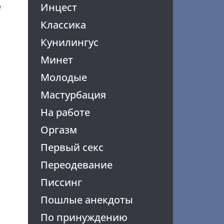
Инцест
е
Классика
Кунилингус
Минет
Молодые
Мастурбация
На работе
Оргазм
Первый секс
Переодевание
Писсинг
Пошлые анекдоты
По принуждению