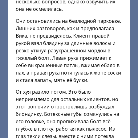
несколько вопросов, однако озвучить их
она не осмелилась.
Они остановились на безлюдной парковке.
Лишних разговоров, как и предполагала
Вика, не предвиделось. Клиент правой
рукой взял блядину за длинные волосы и
резко уткнул разукрашенной мордой в
тяжелый болт. Левая рука прижимает к
себе выкрашенные патлы, вжимая ебало в
пах, а правая рука потянулась к жопе соски
и стала лапать, мять её булки.
От хуя разило потом. Это было
неприемлемо для остальных клиентов, но
этот вонючий отросток лишь возбуждал
блондинку. Ботексные губы сомкнулись на
его головке, она пропихивала болт всё
глубже в глотку, работая как пылесос. Из
глаз текли слёзы, вместе с ними потекла