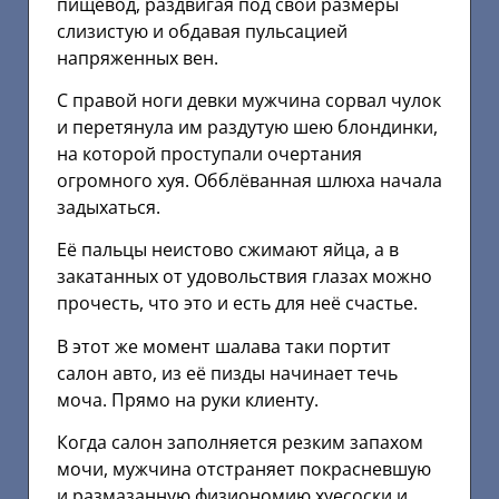
пищевод, раздвигая под свои размеры
слизистую и обдавая пульсацией
напряженных вен.
С правой ноги девки мужчина сорвал чулок
и перетянула им раздутую шею блондинки,
на которой проступали очертания
огромного хуя. Обблёванная шлюха начала
задыхаться.
Её пальцы неистово сжимают яйца, а в
закатанных от удовольствия глазах можно
прочесть, что это и есть для неё счастье.
В этот же момент шалава таки портит
салон авто, из её пизды начинает течь
моча. Прямо на руки клиенту.
Когда салон заполняется резким запахом
мочи, мужчина отстраняет покрасневшую
и размазанную физиономию хуесоски и