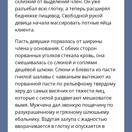
склизкий от выделений член. Он уже
разъебал всю глотку, а теперь расширял
бедняжке пищевод. Свободной рукой
девица начала массировать потные яйца
клиента.
Пасть девушки порвалась от ширины
члена у основания. С обеих сторон
порванных уголков стекала кровь, она
смешивалась со слюной и соплями
дешёвой шлюхи. Слюни и блевота из пасти
гнилой шалавы с чавканьем вытекают из
порванной пасти по рельефному твердому
херу до самых висячих от тяжести яиц,
которые с силой раздвигают мешковатое
вымя. Мужчина дал звонкую пощечину по
разукрашенному и грязному шлюшьему
ебальнику. Вздутая залупа с жадностью
вворачивается в глотку и опускается в