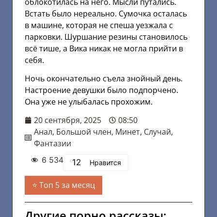
облокотилась на него. Мысли путались.
Встать было нереально. Сумочка осталась
в машине, которая не спеша уезжала с
парковки. Шуршание резины становилось
всё тише, а Вика никак не могла прийти в
себя.
Ночь окончательно съела знойный день.
Настроение девушки было подпорчено.
Она уже не улыбалась прохожим.
20 сентября, 2025
08:50
Анал
,
Большой член
,
Минет
,
Случай
,
Фантазии
6 534
12
Нравится
Топ 5 за месяц
Другие порно рассказы: