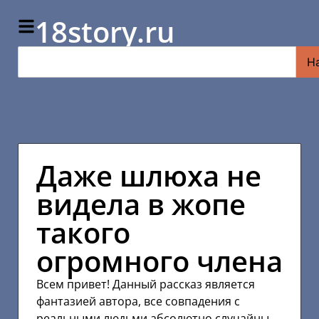
18story.ru
Н
Даже шлюха не
видела в жопе
такого
огромного члена
Всем привет! Данный рассказ является
фантазией автора, все совпадения с
реальными людьми абсолютно случайны.