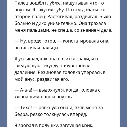
Палец вошёл глубже, нащупывая что-то
внутри. Я закусил губу. Потом добавился
второй палец. Растягивал, раздвигал. Было
больно и дико унизительно. Она трахала
меня пальцами, не спеша, со знанием дела.
— Ну, вроде готов, — констатировала она,
вытаскивая пальцы.
Я услышал, как она возится сзади, и в
следующую секунду почувствовал
давление. Резиновая головка уперлась в
мой анус, раздвигая его.
— А-а-а! — выдохнул я, когда головка с
хлюпаньем вошла внутрь.
— Тихо! — рявкнула она и, взяв меня за
бедра, резко толкнулась вперёд.
Я заорал в подушку, заглушая крик.