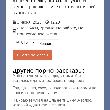
Я понял, что ловушка захлопнулась. И
самое страшное — мне не хотелось из неё
вырываться.
3 июня, 2026
12:29
Анал
,
Бдсм
,
Зрелые
,
На работе
,
По
принуждению
,
Фетиш
815
4
Нравится
Топ 5 за месяц
Другие порно рассказы:
Мой парень уехал за продуктами. А я
осталась ждать и тестировать сюрприз
Тридцать лет, сосед и подарок, о котором я не
просила, но точно запомню
На краю земли я нашла не тишину. А голос,
который ждал меня всю жизнь