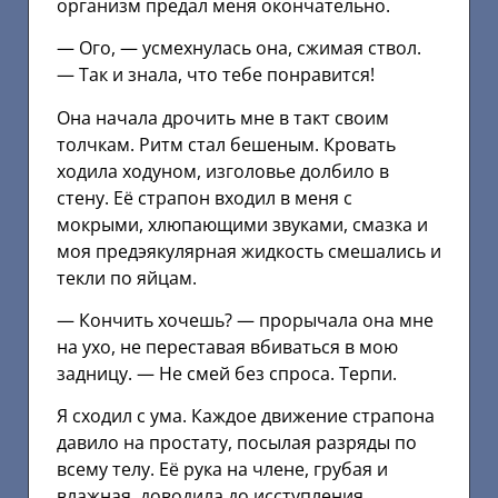
организм предал меня окончательно.
— Ого, — усмехнулась она, сжимая ствол.
— Так и знала, что тебе понравится!
Она начала дрочить мне в такт своим
толчкам. Ритм стал бешеным. Кровать
ходила ходуном, изголовье долбило в
стену. Её страпон входил в меня с
мокрыми, хлюпающими звуками, смазка и
моя предэякулярная жидкость смешались и
текли по яйцам.
— Кончить хочешь? — прорычала она мне
на ухо, не переставая вбиваться в мою
задницу. — Не смей без спроса. Терпи.
Я сходил с ума. Каждое движение страпона
давило на простату, посылая разряды по
всему телу. Её рука на члене, грубая и
влажная, доводила до исступления.