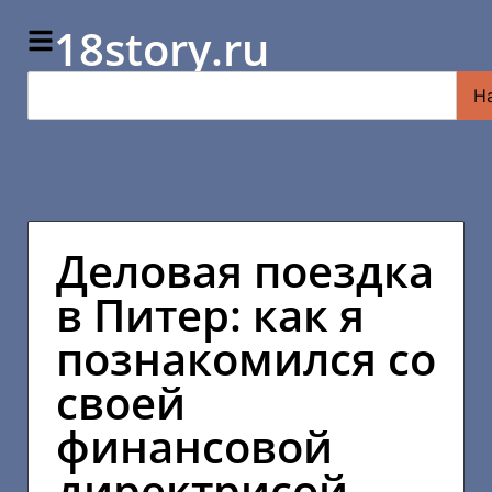
18story.ru
Н
Деловая поездка
в Питер: как я
познакомился со
своей
финансовой
директрисой