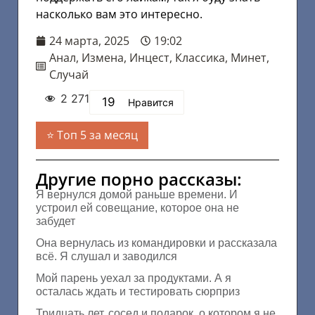
насколько вам это интересно.
24 марта, 2025
19:02
Анал
,
Измена
,
Инцест
,
Классика
,
Минет
,
Случай
2 271
19
Нравится
Топ 5 за месяц
Другие порно рассказы:
Я вернулся домой раньше времени. И
устроил ей совещание, которое она не
забудет
Она вернулась из командировки и рассказала
всё. Я слушал и заводился
Мой парень уехал за продуктами. А я
осталась ждать и тестировать сюрприз
Тридцать лет, сосед и подарок, о котором я не