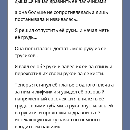
дыша…я начал дразнить её пальчиками
а она больше не сопротивлялась а лишь
постанывала и извивалась…
Я решил отпустить её руки.. и начал мять
её грудь…
Она попыталась достать мою руку из её
трусиков..
Я взял её обе руки и завёл их ей за спину.и
перехватил их своей рукой за её кисти.
Теперь я стянул её платье с одного плеча а
за ним и лифчик и я увидел её розовый
напряженный сосочек…и я впился в её
грудь своими губами..а рука опустилась ей
в трусики..и продолжила дразнить её
истекающую киску начав по немного
вводить ей пальчик…