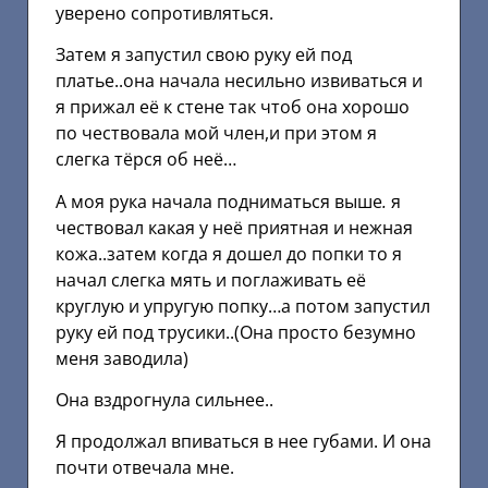
уверено сопротивляться.
Затем я запустил свою руку ей под
платье..она начала несильно извиваться и
я прижал её к стене так чтоб она хорошо
по чествовала мой член,и при этом я
слегка тёрся об неё…
А моя рука начала подниматься выше
.
я
чествовал какая у неё приятная и нежная
кожа..затем когда я дошел до попки то я
начал слегка мять и поглаживать её
круглую и упругую попку…а потом запустил
руку ей под трусики..(Она просто безумно
меня заводила)
Она вздрогнула сильнее..
Я продолжал впиваться в нее губами. И она
почти отвечала мне.