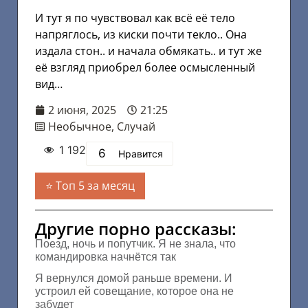
И тут я по чувствовал как всё её тело
напряглось, из киски почти текло.. Она
издала стон.. и начала обмякать.. и тут же
её взгляд приобрел более осмысленный
вид…
2 июня, 2025
21:25
Необычное
,
Случай
1 192
6
Нравится
Топ 5 за месяц
Другие порно рассказы:
Поезд, ночь и попутчик. Я не знала, что
командировка начнётся так
Я вернулся домой раньше времени. И
устроил ей совещание, которое она не
забудет