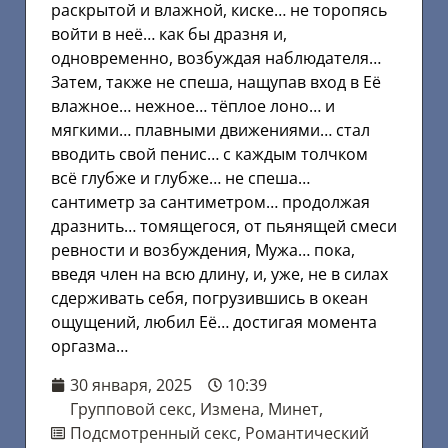
раскрытой и влажной, киске… не торопясь
войти в неё… как бы дразня и,
одновременно, возбуждая наблюдателя…
Затем, также не спеша, нащупав вход в Её
влажное… нежное… тёплое лоно… и
мягкими… плавными движениями… стал
вводить свой пенис… с каждым толчком
всё глубже и глубже… не спеша…
сантиметр за сантиметром… продолжая
дразнить… томящегося, от пьянящей смеси
ревности и возбуждения, Мужа… пока,
введя член на всю длину, и, уже, не в силах
сдерживать себя, погрузившись в океан
ощущений, любил Её… достигая момента
оргазма…
30 января, 2025
10:39
Групповой секс
,
Измена
,
Минет
,
Подсмотренный секс
,
Романтический