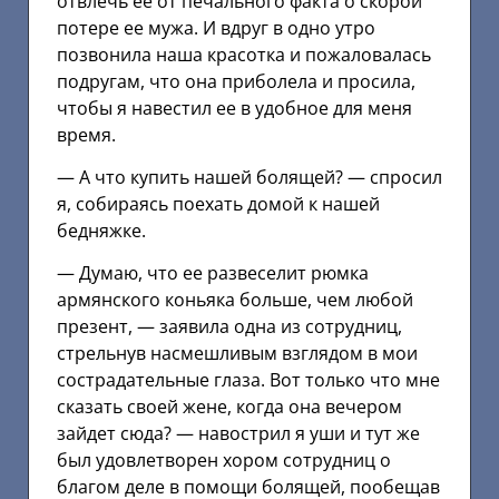
отвлечь ее от печального факта о скорой
потере ее мужа. И вдруг в одно утро
позвонила наша красотка и пожаловалась
подругам, что она приболела и просила,
чтобы я навестил ее в удобное для меня
время.
— А что купить нашей болящей? — спросил
я, собираясь поехать домой к нашей
бедняжке.
— Думаю, что ее развеселит рюмка
армянского коньяка больше, чем любой
презент, — заявила одна из сотрудниц,
стрельнув насмешливым взглядом в мои
сострадательные глаза. Вот только что мне
сказать своей жене, когда она вечером
зайдет сюда? — навострил я уши и тут же
был удовлетворен хором сотрудниц о
благом деле в помощи болящей, пообещав