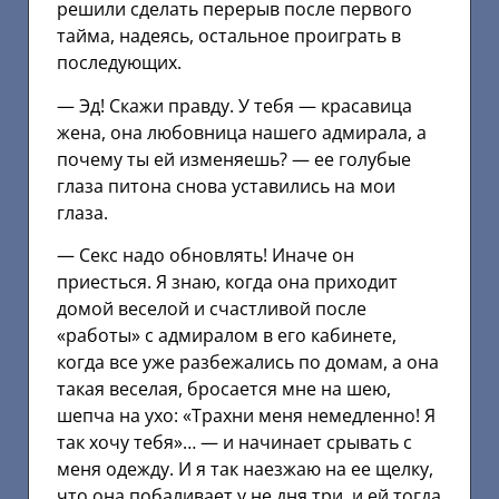
решили сделать перерыв после первого
тайма, надеясь, остальное проиграть в
последующих.
— Эд! Скажи правду. У тебя — красавица
жена, она любовница нашего адмирала, а
почему ты ей изменяешь? — ее голубые
глаза питона снова уставились на мои
глаза.
— Секс надо обновлять! Иначе он
приесться. Я знаю, когда она приходит
домой веселой и счастливой после
«работы» с адмиралом в его кабинете,
когда все уже разбежались по домам, а она
такая веселая, бросается мне на шею,
шепча на ухо: «Трахни меня немедленно! Я
так хочу тебя»… — и начинает срывать с
меня одежду. И я так наезжаю на ее щелку,
что она побаливает у не дня три, и ей тогда