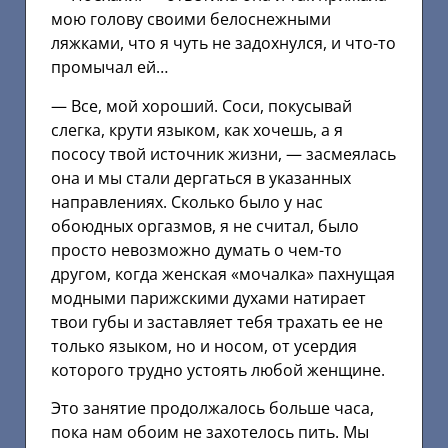
мою голову своими белоснежными
ляжками, что я чуть не задохнулся, и что-то
промычал ей…
— Все, мой хороший. Соси, покусывай
слегка, крути языком, как хочешь, а я
пососу твой источник жизни, — засмеялась
она и мы стали дергаться в указанных
направлениях. Сколько было у нас
обоюдных оргазмов, я не считал, было
просто невозможно думать о чем-то
другом, когда женская «мочалка» пахнущая
модными парижскими духами натирает
твои губы и заставляет тебя трахать ее не
только языком, но и носом, от усердия
которого трудно устоять любой женщине.
Это занятие продолжалось больше часа,
пока нам обоим не захотелось пить. Мы