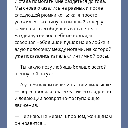
и стала помогать мне раздеться до гола.
Мы снова оказались на равных и после
следующей рюмки коньяка, я просто
уложил ее на спину на пышный ковер у
камина и стал обцеловывать ее тело.
Раздвинув ее волшебные ножки, я
созерцал небольшой пушок на ее лобке и
алую полосочку между ногами, на которой
уже показались капельки интимной росы.
— Ты какую позу любишь больше всего? —
шепнул ей на ухо.
— А у тебя какой величины твой «малыш»?
— переспросила она, ухватив его ладонью
и делающий возвратно-поступающие
движения.
— Не знаю. Не мерил. Впрочем, женщинам
он нравится…