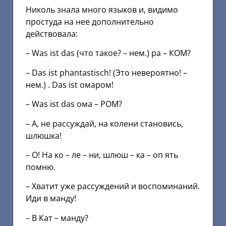
Николь знала много языков и, видимо
простуда на нее дополнительно
действовала:
– Was ist das (что такое? – нем.) ра – КОМ?
– Das ist phantastisch! (Это невероятно! –
нем.) . Das ist омаром!
– Was ist das ома – РОМ?
– А, не рассуждай, на колени становись,
шлюшка!
– О! На ко – ле – ни, шлюш – ка – оп ять
помню.
– Хватит уже рассуждений и воспоминаний.
Иди в манду!
– В Кат – манду?