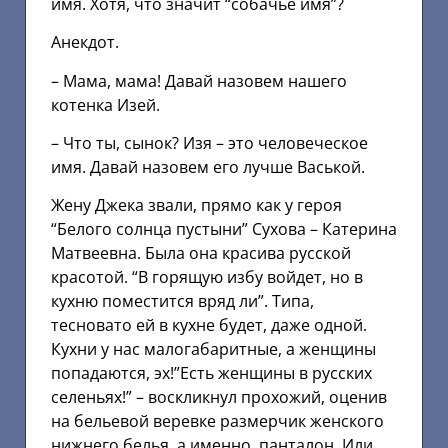
имя. Хотя, что значит “собачье имя”?
Анекдот.
– Мама, мама! Давай назовем нашего
котенка Изей.
– Что ты, сынок? Изя – это человеческое
имя. Давай назовем его лучше Васькой.
Жену Джека звали, прямо как у героя
“Белого солнца пустыни” Сухова – Катерина
Матвеевна. Была она красива русской
красотой. “В горящую избу войдет, но в
кухню поместится вряд ли”. Типа,
тесновато ей в кухне будет, даже одной.
Кухни у нас малогабаритные, а женщины
попадаются, эх!”Есть женщины в русских
селеньях!” – воскликнул прохожий, оценив
на бельевой веревке размерчик женского
нижнего белья, а именно, панталон. Или,