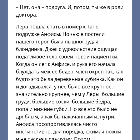
– Нет, она – подруга. И, потом, ты же в роли
доктора.
Лера пошла спать в номер к Тане,
подружке Анфисы. Ночью в постели
нашего героя была пышногрудая
блондинка. Джек с удовольствие ощущал
податливое тело своей новой пациентки.
Когда он лег к Анфисе, и рука его начала
блуждать меж ее бедер, член окреп так, как
будто это была деревянная дубинка. Как он
и догадывался, у нее было все крупное,
значительно крупнее, чем у Леры: большие
груди, большие соски, большие бедра,
попа и нижние губки. Но все это было не
дряблым, а как бы накачанным изнутри.
Анфиса посопротивлялась чисто
инстинктивно, для порядка, сжимая ножки
и не пуская к сладкому. Потом