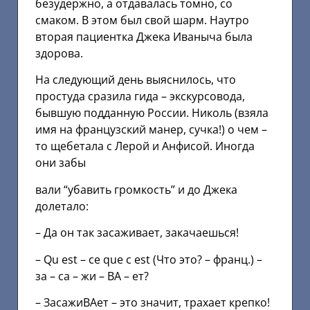
безудержно, а отдавалась томно, со
смаком. В этом был свой шарм. Наутро
вторая пациентка Джека Иваныча была
здорова.
На следующий день выяснилось, что
простуда сразила гида – экскурсовода,
бывшую подданную России. Николь (взяла
имя на французский манер, сучка!) о чем –
то щебетала с Лерой и Анфисой. Иногда
они забы
вали “убавить громкость” и до Джека
долетало:
– Да он так засаживает, закачаешься!
– Qu est – ce que c est (Что это? – франц.) –
за – са – жи – ВА – ет?
– ЗасажиВАет – это значит, трахает крепко!