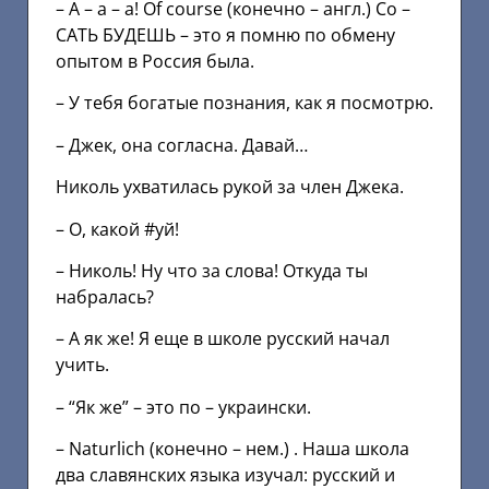
– А – а – а! Of course (конечно – англ.) Со –
САТЬ БУДЕШЬ – это я помню по обмену
опытом в Россия была.
– У тебя богатые познания, как я посмотрю.
– Джек, она согласна. Давай…
Николь ухватилась рукой за член Джека.
– О, какой #уй!
– Николь! Ну что за слова! Откуда ты
набралась?
– А як же! Я еще в школе русский начал
учить.
– “Як же” – это по – украински.
– Naturlich (конечно – нем.) . Наша школа
два славянских языка изучал: русский и