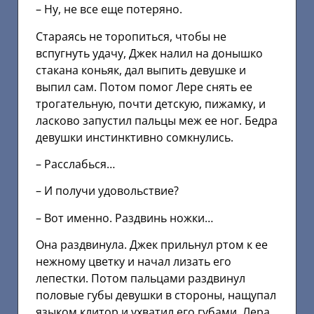
– Ну, не все еще потеряно.
Стараясь не торопиться, чтобы не
вспугнуть удачу, Джек налил на донышко
стакана коньяк, дал выпить девушке и
выпил сам. Потом помог Лере снять ее
трогательную, почти детскую, пижамку, и
ласково запустил пальцы меж ее ног. Бедра
девушки инстинктивно сомкнулись.
– Расслабься…
– И получи удовольствие?
– Вот именно. Раздвинь ножки…
Она раздвинула. Джек прильнул ртом к ее
нежному цветку и начал лизать его
лепестки. Потом пальцами раздвинул
половые губы девушки в стороны, нащупал
языком клитор и ухватил его губами. Лера