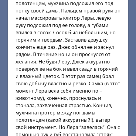
полотенцем, мужчина подложил его под
попку своей дамы. Пальцем правой руки он
начал массировать клитор Леры, левую
руку подложил под ее голову, а губами
впился в сосок. Сосок был небольшим, но
горячим и твердым. Заставив девушку
кончить еще раз, Джек обнял ее и заснул
рядом. В течение ночи он проснулся от
желания. Не будя Леру, Джек аккуратно
повернул ее на бок и ввел сзади в горячий
и влажный цветок. В этот раз самец брал
свою добычу властно и резко. Самка (в этот
момент Лера вела себя именно по –
животному), конечно, проснулась и
стонала, захваченная страстью. Кончив,
мужчина протер между ног дамы
полотенцем (какой аккуратный!), вытер
свой инструмент. Но Лера “завелась”. Она с
помощью рук и губ восстановила “стояк”