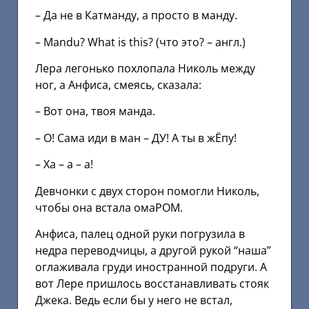
– Да не в Катманду, а просто в манду.
– Mandu? What is this? (что это? – англ.)
Лера легонько похлопала Николь между
ног, а Анфиса, смеясь, сказала:
– Вот она, твоя манда.
– О! Сама иди в ман – ДУ! А ты в жЁпу!
– Ха – а – а!
Девчонки с двух сторон помогли Николь,
чтобы она встала омаРОМ.
Анфиса, палец одной руки погрузила в
недра переводчицы, а другой рукой “наша”
оглаживала груди иностранной подруги. А
вот Лере пришлось восстанавливать стояк
Джека. Ведь если бы у него не встал,