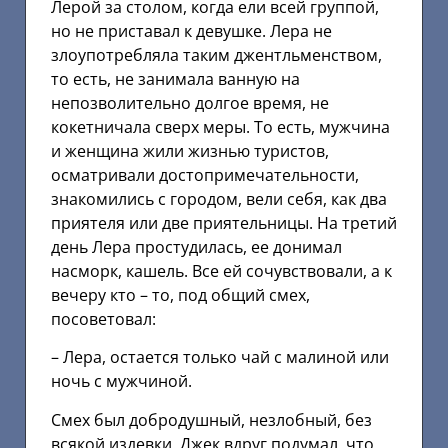
Лерой за столом, когда ели всей группой,
но не приставал к девушке. Лера не
злоупотребляла таким джентльменством,
то есть, не занимала ванную на
непозволительно долгое время, не
кокетничала сверх меры. То есть, мужчина
и женщина жили жизнью туристов,
осматривали достопримечательности,
знакомились с городом, вели себя, как два
приятеля или две приятельницы. На третий
день Лера простудилась, ее донимал
насморк, кашель. Все ей сочувствовали, а к
вечеру кто – то, под общий смех,
посоветовал:
– Лера, остается только чай с малиной или
ночь с мужчиной.
Смех был добродушный, незлобный, без
всякой издевки. Джек вдруг подумал, что