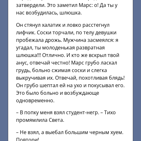
затвердели. Это заметил Марс: о! Да ты у
нас возбудилась, шлюшка.
Он стянул халатик и ловко расстегнул
лифчик. Соски торчали, по телу девушки
пробежала дрожь. Мужчина засмеялся: я
угадал, ты молоденькая развратная
шлюшка!!! Отлично. И кто же вскрыл твой
анус, отвечай честно! Марс грубо ласкал
грудь, больно сжимая соски и слегка
выкручивая их. Отвечай, похотливая блядь!
Он грубо шептал ей на ухо и покусывал его.
Это было больно и возбуждающе
одновременно.
– В попку меня взял студент-негр. – Тихо
промямлила Света.
– Не взял, а выебал большим черным хуем.
Повтори!