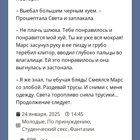
– Выебал большим черным хуем. –
Прошептала Света и заплакала.
– Не плачь шлюха. Тебе понравилось и
понравится мой хуй. Ты же уже вся мокрая!
Марс засунул руку в ее пизду и грубо
теребил клитор, вводил глубоко пальцы во
влагалище. Ей это понравилось и она
выгнулась и застонала.
– Я же знал, ты ебучая блядь! Смеялся Марс
со злобой. Раздевай трусы. И сними с меня
одежду. Света торопливо сняла трусики…
Продолжение следует.
24 января, 2025
14:45
Молодые
,
По принуждению
,
Студенческий секс
,
Фантазии
696