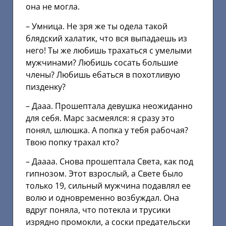
она не могла.
– Умница. Не зря же ты одела такой
блядский халатик, что вся выпадаешь из
него! Ты же любишь трахаться с умелыми
мужчинами? Любишь сосать большие
члены? Любишь ебаться в похотливую
пизденку?
– Дааа. Прошептала девушка неожиданно
для себя. Марс засмеялся: я сразу это
понял, шлюшка. А попка у тебя рабочая?
Твою попку трахал кто?
– Даааа. Снова прошептала Света, как под
гипнозом. Этот взрослый, а Свете было
только 19, сильный мужчина подавлял ее
волю и одновременно возбуждал. Она
вдруг поняла, что потекла и трусики
изрядно промокли, а соски предательски