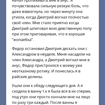
начал пропихивать мне в анус. Я
почувствовала сильную резкую боль, что
даже взвизгнула, но через минуту она
утихла, когда Дмитрий вогнал полностью
свой член. Мне стало приятно когда
Дмитрий шпиговал мою девственную попу
при этом приговаривая, что я хорошая
“жопаебка”.
Федор остановил Дмитрия дескать они с
Александром в неуделе. Меня насадили на
член Александра, а Дмитрий вогнал мне в
анус, Федор пристроился к моему уже
неотказному ротику. И понеслась я в
райские долины.
Ушли они к обеду следующего дня. А я
сходила в ванну т.к я была вся в их сперме,
под утро они просто кончали мне на лицо
по разу три каждый. После ванны я