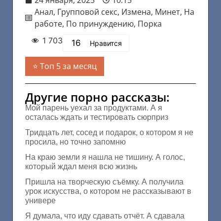
24 января, 2025
10:15
Анал
,
Групповой секс
,
Измена
,
Минет
,
На
работе
,
По принуждению
,
Порка
1 703
16
Нравится
Топ 5 за месяц
Другие порно рассказы:
Мой парень уехал за продуктами. А я
осталась ждать и тестировать сюрприз
Тридцать лет, сосед и подарок, о котором я не
просила, но точно запомню
На краю земли я нашла не тишину. А голос,
который ждал меня всю жизнь
Пришла на творческую съёмку. А получила
урок искусства, о котором не рассказывают в
универе
Я думала, что иду сдавать отчёт. А сдавала