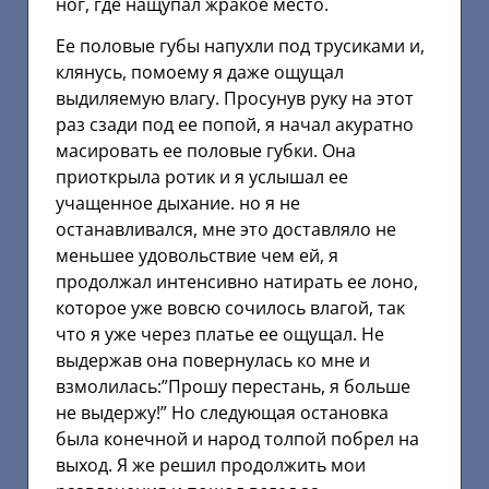
ног, где нащупал жракое место.
Ее половые губы напухли под трусиками и,
клянусь, помоему я даже ощущал
выдиляемую влагу. Просунув руку на этот
раз сзади под ее попой, я начал акуратно
масировать ее половые губки. Она
приоткрыла ротик и я услышал ее
учащенное дыхание. но я не
останавливался, мне это доставляло не
меньшее удовольствие чем ей, я
продолжал интенсивно натирать ее лоно,
которое уже вовсю сочилось влагой, так
что я уже через платье ее ощущал. Не
выдержав она повернулась ко мне и
взмолилась:”Прошу перестань, я больше
не выдержу!” Но следующая остановка
была конечной и народ толпой побрел на
выход. Я же решил продолжить мои