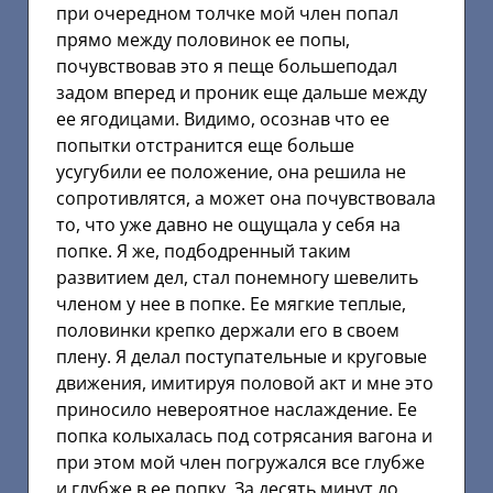
при очередном толчке мой член попал
прямо между половинок ее попы,
почувствовав это я пеще большеподал
задом вперед и проник еще дальше между
ее ягодицами. Видимо, осознав что ее
попытки отстранится еще больше
усугубили ее положение, она решила не
сопротивлятся, а может она почувствовала
то, что уже давно не ощущала у себя на
попке. Я же, подбодренный таким
развитием дел, стал понемногу шевелить
членом у нее в попке. Ее мягкие теплые,
половинки крепко держали его в своем
плену. Я делал поступательные и круговые
движения, имитируя половой акт и мне это
приносило невероятное наслаждение. Ее
попка колыхалась под сотрясания вагона и
при этом мой член погружался все глубже
и глубже в ее попку. За десять минут до