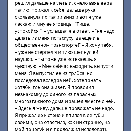
решил дальше наглеть и, смело взяв ее за
талию, прижал к себе, дальше рука
скользнула по талии вниз и вот я уже
ласкаю и мну ее ягодицы. “Тише,
успокойся!”, – услышал я в ответ, – “не надо
делать из меня потаскуху, да еще и в
общественном транспорте!” – Я хочу тебя,
– уже не стерпел я и тихо шепнул ей
наушко, – ты тоже уже истекаешь, я
чувствую. – Мне сейчас выходить, выпусти
меня. Я выпустил ее из трлбса, но
последовал вслед за ней, хотел знать
хотябы где она живет. Я проводил
незнакомку до одного из парадных
многоэтажного дома и зашел вместе с ней.
– Здесь я живу, дальше провожать не надо.
Я прижал ее к стене и впился в ее губы
своими, она ответила, как ни странно, на
мой поцелуй и я продолжил иследовать