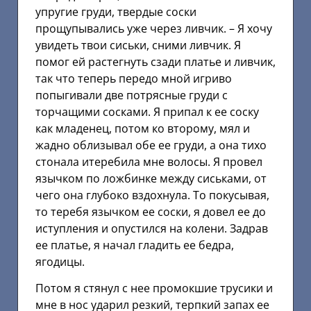
упругие груди, твердые соски
прощупывались уже через ливчик. – Я хочу
увидеть твои сиськи, сними ливчик. Я
помог ей растегнуть сзади платье и ливчик,
так что теперь передо мной игриво
попыгивали две потрясные груди с
торчащими сосками. Я припал к ее соску
как младенец, потом ко второму, мял и
жадно облизывал обе ее груди, а она тихо
стонала итеребила мне волосы. Я провел
язычком по ложбинке между сиськами, от
чего она глубоко вздохнула. То покусывая,
то теребя язычком ее соски, я довел ее до
иступления и опустился на колени. Задрав
ее платье, я начал гладить ее бедра,
ягодицы.
Потом я стянул с нее промокшие трусики и
мне в нос ударил резкий, терпкий запах ее