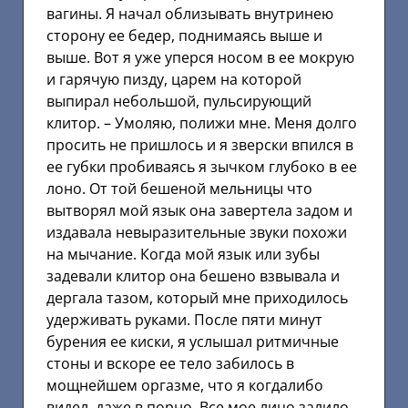
вагины. Я начал облизывать внутринею
сторону ее бедер, поднимаясь выше и
выше. Вот я уже уперся носом в ее мокрую
и гарячую пизду, царем на которой
выпирал небольшой, пульсирующий
клитор. – Умоляю, полижи мне. Меня долго
просить не пришлось и я зверски впился в
ее губки пробиваясь я зычком глубоко в ее
лоно. От той бешеной мельницы что
вытворял мой язык она завертела задом и
издавала невыразительные звуки похожи
на мычание. Когда мой язык или зубы
задевали клитор она бешено взвывала и
дергала тазом, который мне приходилось
удерживать руками. После пяти минут
бурения ее киски, я услышал ритмичные
стоны и вскоре ее тело забилось в
мощнейшем оргазме, что я когдалибо
видел, даже в порно. Все мое лицо залило