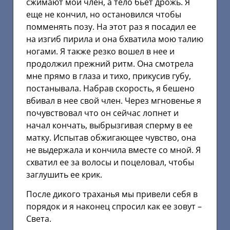
сжимают мой член, а тело бьет дрожь. Я
еще не кончил, но остановился чтобы
помменять позу. На этот раз я посадил ее
на изгиб пирила и она бхватила мою талию
ногами. Я также резко вошел в нее и
продолжил прежний ритм. Она смотрела
мне прямо в глаза и тихо, прикусив губу,
постанывала. Набрав скорость, я бешено
вбивал в нее свой член. Через мгновенье я
почувствовал что он сейчас лопнет и
начал кончать, выбрызгивая сперму в ее
матку. Испытав обжигающее чувство, она
не выдержала и кончила вместе со мной. Я
схватил ее за волосы и поцеловал, чтобы
заглушить ее крик.
После дикого траханья мы привели себя в
порядок и я наконец спросил как ее зовут –
Света.