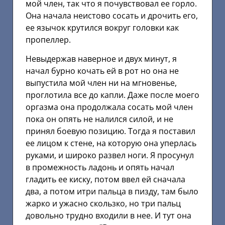
мой член, так что я почувствовал ее горло.
Она начала неистово сосать и дрочить его,
ее язычок крутился вокруг головки как
пропеллер.
Невыдержав наверное и двух минут, я
начал бурно кочать ей в рот но она не
выпустила мой член ни на мгновенье,
проглотила все до капли. Даже после моего
оргазма она продолжала сосать мой член
пока он опять не налился силой, и не
принял боевую позицию. Тогда я поставил
ее лицом к стене, на которую она уперлась
руками, и широко развел ноги. Я просунул
в промежность ладонь и опять начал
гладить ее киску, потом ввел ей сначала
два, а потом итри пальца в пизду, там было
жарко и ужасно скользко, но три пальц
довольно трудно входили в нее. И тут она