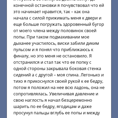
конечной остановки я почувствовал что ей
это начинает нравится, так – как она
начала с силой прижимать меня к двери и
еще больше погружать здоровенный бугор
от моего члена между половинок своей
попы. При таком подмахивании мое
дыханее участилось, виски забили диким
пульсом и я понял что приближаюсь к
финалу, но это меня не остановило. Я
отстранился и стал так что ее попку с
одной стороны закрывала боковая стенка
сидений а с другой – моя спина. Легонько и
тихо я прикоснулся своей рукой к ее бедру,
потом я положил на нее всю ладонь, она не
сопротивлялась. Увеличивая давление и
свою наглость я начал безцеремонно
шарить по ее бедру, ягодицам и даже
просунул пальцы вглубь ее попы и между