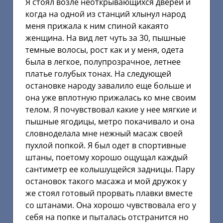
Я стоял возле неоткрывающихся дверей и
когда на одной из станций хлынул народ
меня прижала к ним спиной какаято
женщина. На вид лет чуть за 30, пышные
темные волосы, рост как и у меня, одета
была в легкое, полупрозрачное, летнее
платье голубых тонах. На следующей
остановке народу завалило еще больше и
она уже вплотную прижалась ко мне своим
телом. Я почувствовал какие у нее мягкие и
пышные ягодицы, метро покачивало и она
словноделала мне нежный масаж своей
пухлой попкой. Я был одет в спортивные
штаны, поетому хорошо ощущал каждый
сантиметр ее колышущейся задницы. Пару
остановок такого масажа и мой дружок у
же стоял готовый прорвать плавки вместе
со штанами. Она хорошо чувствовала его у
себя на попке и пыталась отстранится но