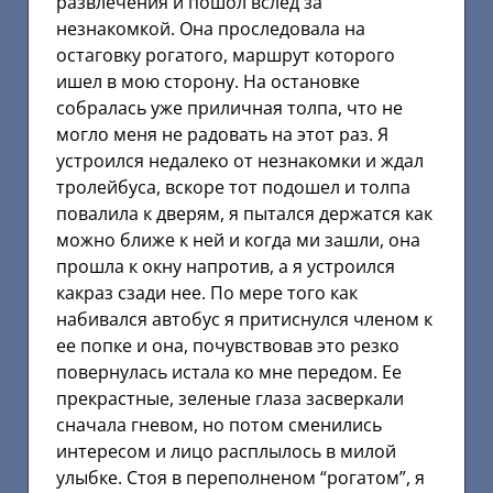
развлечения и пошол вслед за
незнакомкой. Она проследовала на
остаговку рогатого, маршрут которого
ишел в мою сторону. На остановке
собралась уже приличная толпа, что не
могло меня не радовать на этот раз. Я
устроился недалеко от незнакомки и ждал
тролейбуса, вскоре тот подошел и толпа
повалила к дверям, я пытался держатся как
можно ближе к ней и когда ми зашли, она
прошла к окну напротив, а я устроился
какраз сзади нее. По мере того как
набивался автобус я притиснулся членом к
ее попке и она, почувствовав это резко
повернулась истала ко мне передом. Ее
прекрастные, зеленые глаза засверкали
сначала гневом, но потом сменились
интересом и лицо расплылось в милой
улыбке. Стоя в переполненом “рогатом”, я