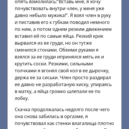
опять взмолилась:”Вставь мне, я хочу
почувствовать внутри член, у меня уже
давно небыло мужика!”. Я взял член в руку
и пиставив его к губкам поводил немного
по ним, а потом одним резким движением
вставил ей по самые яйца. Резкий крик
вырвался из ее груди, но он тутже
сменился стонами. Обеими руками я
взялся за ее груди ипринялся мять их и
крутить соски. Резкими, сильными
толчками я вгонял свой кол в ее дырочку,
держа ее за сиськи. Член просто раздирал
ее давно не разработаную киску, упираясь
в матку, а яйца громко шлепали ее по
лобку.
Скачка продолжалась недолго после чего
она снова забилась в оргазме, я
почувствовал как стенки влагалища плотно