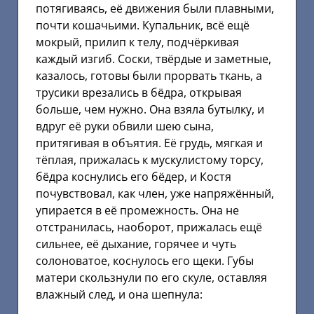
потягиваясь, её движения были плавными,
почти кошачьими. Купальник, всё ещё
мокрый, прилип к телу, подчёркивая
каждый изгиб. Соски, твёрдые и заметные,
казалось, готовы были прорвать ткань, а
трусики врезались в бёдра, открывая
больше, чем нужно. Она взяла бутылку, и
вдруг её руки обвили шею сына,
притягивая в объятия. Её грудь, мягкая и
тёплая, прижалась к мускулистому торсу,
бёдра коснулись его бёдер, и Костя
почувствовал, как член, уже напряжённый,
упирается в её промежность. Она не
отстранилась, наоборот, прижалась ещё
сильнее, её дыхание, горячее и чуть
солоноватое, коснулось его щеки. Губы
матери скользнули по его скуле, оставляя
влажный след, и она шепнула: