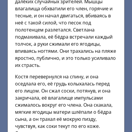
далёких случайных зрителей. Мышцы
влагалища обхватили его член, горячие и
тесные, и он начал двигаться, вбиваясь в
неё с такой силой, что песок под
полотенцем разлетался. Светлана
подмахивала, её бёдра встречали каждый
толчок, а руки сжимали его ягодицы,
впиваясь ногтями. Они трахались на пляже
яростно, публично, и это только усиливало
их страсть.
Костя перевернулся на спину, и она
оседлала его, её грудь колыхалась перед
его лицом. Он сжал соски, потянув, и она
закричала, её влагалище импульсами
сжималось вокруг его члена. Она скакала,
мягкие ягодицы матери шлёпали о бёдра
сына, а он трахал её мокрую пизду,
чувствуя, как соки текут по его коже.