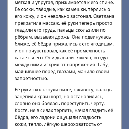
мягкая и упругая, прижимается к его спине.
Её соски, твёрдые, как камешки, тёрлись о
его кожу, и он невольно застонал. Светлана
прекратила массаж, её руки теперь просто
гладили его грудь, пальцы скользили по
рёбрам, вызывая дрожь. Она подвинулась
ближе, её бёдра прижались к его ягодицам,
и он почувствовал, как её промежность
касается его. Они дышали тяжело, воздух
между ними искрил от напряжения. Табу,
маячившее перед глазами, манило своей
запретностью.
Её руки скользнули ниже, к животу, пальцы
зацепили край шорт, но остановились,
словно она боялась переступить черту.
Костя, не в силах терпеть, начал гладить её
бёдра, его ладони ощущали гладкость
кожи, тепло, лёгкую шероховатость от