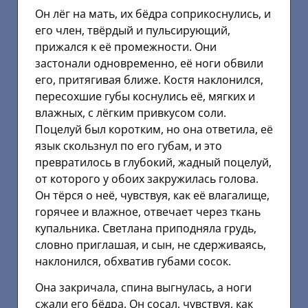
Он лёг на мать, их бёдра соприкоснулись, и
его член, твёрдый и пульсирующий,
прижался к её промежности. Они
застонали одновременно, её ноги обвили
его, притягивая ближе. Костя наклонился,
пересохшие губы коснулись её, мягких и
влажных, с лёгким привкусом соли.
Поцелуй был коротким, но она ответила, её
язык скользнул по его губам, и это
превратилось в глубокий, жадный поцелуй,
от которого у обоих закружилась голова.
Он тёрся о неё, чувствуя, как её влагалище,
горячее и влажное, отвечает через ткань
купальника. Светлана приподняла грудь,
словно приглашая, и сын, не сдерживаясь,
наклонился, обхватив губами сосок.
Она закричала, спина выгнулась, а ноги
сжали его бёдра. Он сосал, чувствуя, как