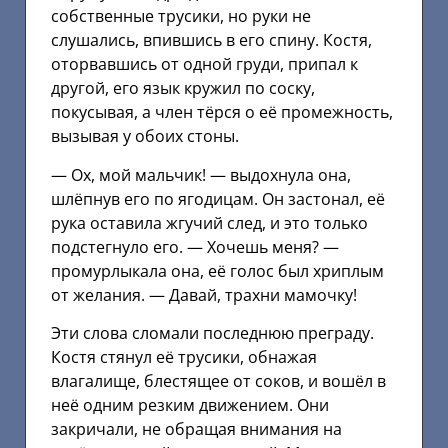
собственные трусики, но руки не
слушались, впившись в его спину. Костя,
оторвавшись от одной груди, припал к
другой, его язык кружил по соску,
покусывая, а член тёрся о её промежность,
вызывая у обоих стоны.
— Ох, мой мальчик! — выдохнула она,
шлёпнув его по ягодицам. Он застонал, её
рука оставила жгучий след, и это только
подстегнуло его. — Хочешь меня? —
промурлыкала она, её голос был хриплым
от желания. — Давай, трахни мамочку!
Эти слова сломали последнюю преграду.
Костя стянул её трусики, обнажая
влагалище, блестящее от соков, и вошёл в
неё одним резким движением. Они
закричали, не обращая внимания на