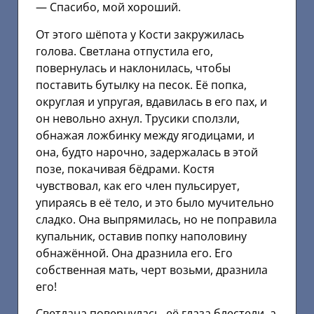
— Спасибо, мой хороший.
От этого шёпота у Кости закружилась
голова. Светлана отпустила его,
повернулась и наклонилась, чтобы
поставить бутылку на песок. Её попка,
округлая и упругая, вдавилась в его пах, и
он невольно ахнул. Трусики сползли,
обнажая ложбинку между ягодицами, и
она, будто нарочно, задержалась в этой
позе, покачивая бёдрами. Костя
чувствовал, как его член пульсирует,
упираясь в её тело, и это было мучительно
сладко. Она выпрямилась, но не поправила
купальник, оставив попку наполовину
обнажённой. Она дразнила его. Его
собственная мать, черт возьми, дразнила
его!
Светлана повернулась, её глаза блестели, а