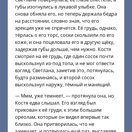
губы изогнулись в лукавой улыбке. Она
снова обняла его, но теперь держала бёдра
на расстоянии, словно зная, что его
эрекция уже не спрячется. Её грудь, однако,
тёрлась о его торс, соски скользили по его
коже, и она поцеловала его в другую щёку,
задержав губы дольше, чем нужно. Костя
смотрел на её грудь, где один сосок почти
выскользнул из-под топа, и не мог отвести
взгляд. Светлана, заметив это, потянулась,
будто разминаясь, и второй сосок
выскользнул наружу, тёмный и манящий.
— Ммм, уже темнеет, — протянула она, но
Костя едва слышал. Его взгляд был
прикован к её груди, к этим большим
ореолам, которые он видел впервые так
близко. Она притворилась, что не
замечает, и потянулась ещё раз, выставляя