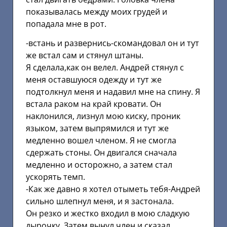
показывалась между моих грудей и
попадала мне в рот.
-встань и развернись-скомандовал он и тут
же встал сам и стянул штаны.
Я сделала,как он велел. Андрей стянул с
меня оставшуюся одежду и тут же
подтолкнул меня и надавил мне на спину. Я
встала раком на край кровати. Он
наклонился, лизнул мою киску, проник
языком, затем выпрямился и тут же
медленно вошел членом. Я не смогла
сдержать стоны. Он двигался сначала
медленно и осторожно, а затем стал
ускорять темп.
-Как же давно я хотел отыметь тебя-Андрей
сильно шлепнул меня, и я застонала.
Он резко и жестко входил в мою сладкую
дырочку. Затем вынул член и сказал