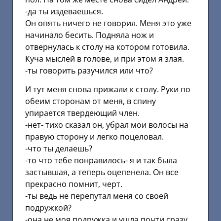
-да ты издеваешься.
Он опять ничего не говорил. Меня это уже
начинало бесить. Подняла нож и
отвернулась к столу на котором готовила.
Куча мыслей в голове, и при этом я злая.
-ты говорить разучился или что?
И тут меня снова прижали к столу. Руки по
обеим сторонам от меня, в спину
упирается твердеющий член.
-нет- тихо сказал он, убрал мои волосы на
правую сторону и легко поцеловал.
-что ты делаешь?
-то что тебе понравилось- я и так была
застывшая, а теперь оцепенела. Он все
прекрасно помнит, черт.
-ты ведь не перепутал меня со своей
подружкой?
-она не моя подружка и ушла почти сразу,