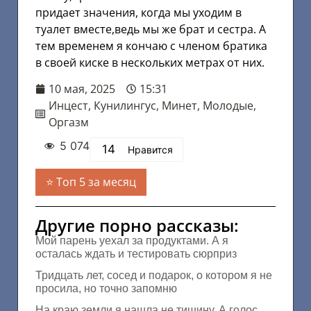
придает значения, когда мы уходим в
туалет вместе,ведь мы же брат и сестра. А
тем временем я кончаю с членом братика
в своей киске в нескольких метрах от них.
10 мая, 2025
15:31
Инцест
,
Кунилингус
,
Минет
,
Молодые
,
Оргазм
5 074
14
Нравится
Топ 5 за месяц
Другие порно рассказы:
Мой парень уехал за продуктами. А я
осталась ждать и тестировать сюрприз
Тридцать лет, сосед и подарок, о котором я не
просила, но точно запомню
На краю земли я нашла не тишину. А голос,