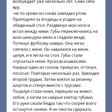
возбуждает уже несколько лет. Сама себе
вру.
-не по крови-он снова завладел ртом.
Приподнял за ягодицы и усадил на
обеденный стол. Раздвинул мои ноги и
встал между ними. Губы переключились на
мою шею,руки мяли и гладили везде.
Потянул футболку наверх. Она легко
слетела с меня. Он навалился на меня,
целуя, и я легла на стол. Губы стали
спускаться ниже. Кусал,всасывал,мял.
Накрыл один из сосков, прикусил, оттянул,
пососал. Повторил несколько раз. Завладел
второй грудью. Затем взялся за резинку
шортов и стянул вместе с трусами.
Поцелуи стали ниже, перешли на живот,
лобок, а затем он накрыл клитор губами.
Его руки сжали бедра так,что скорее всего
останутся синяки. Я не смогла сдержать