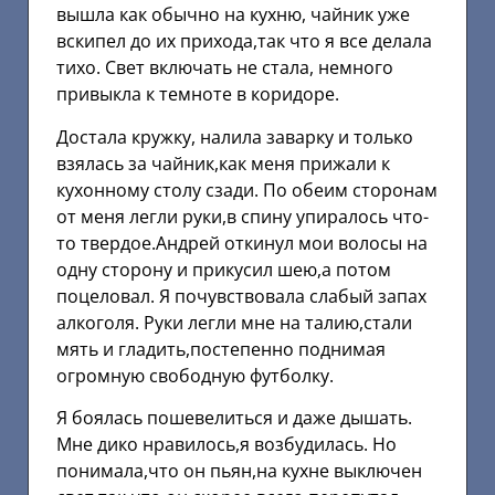
вышла как обычно на кухню, чайник уже
вскипел до их прихода,так что я все делала
тихо. Свет включать не стала, немного
привыкла к темноте в коридоре.
Достала кружку, налила заварку и только
взялась за чайник,как меня прижали к
кухонному столу сзади. По обеим сторонам
от меня легли руки,в спину упиралось что-
то твердое.Андрей откинул мои волосы на
одну сторону и прикусил шею,а потом
поцеловал. Я почувствовала слабый запах
алкоголя. Руки легли мне на талию,стали
мять и гладить,постепенно поднимая
огромную свободную футболку.
Я боялась пошевелиться и даже дышать.
Мне дико нравилось,я возбудилась. Но
понимала,что он пьян,на кухне выключен