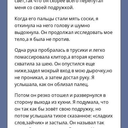
свет,так что он скорее всего перепутал
меня со своей подружкой.
Когда его пальцы стали мять соски, я
откинула на него голову и шумно
выдохнула. Он продолжал исследовать мое
тело,а я была не против.
Одна рука пробралась в трусики и легко
помассировала клитор,а вторая крепко
схватила за шею. Он опустился еще
ниже,задел мокрый вход в мою дырочку,но
не проникал, а затем достал руку. Я
услышала, как он облизал палец.
Потом он резко отошел и развернулся в
сторону выхода из кухни. Я подумала, что
он так как бы зовёт свою подружку, но
потом услышала тихое сказанное: «сладких
слов,зайчик» и застыла. Он называл так