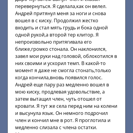
перевернуться. Я сделала,как он велел.
Андрей притянул меня за ноги и снова
вошел в с киску. Продолжил жестко
входить и стал мять грудь и бока одной
одной рукой,а второй тер клитор. Я
непроизвольно притягивала его
ближе,громко стонала. Он наклонился,
завел мои руки над головой, облокотился в
них своими и ускорил темп. В какой-то
момент я даже не смогла стонать,только
когда кончила,вновь появился голос.
Андрей еще пару раз медленно вошел в
мою киску, продлевая удовольствие, а
затем вытащил член, чуть отошел от
кровати. Я тут же села перед ним на колени
и высунула язык. Он немного подрочил
член и кончил мне в рот. Я проглотила и
медленно слизала с члена остатки.