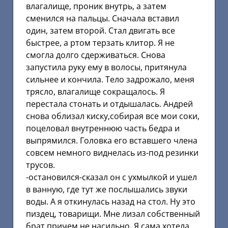
влагалище, проник внутрь, а затем
сменился на пальцы. Сначала вставил
один, затем второй. Стал двигать все
быстрее, а ртом терзать клитор. Я не
смогла долго сдерживаться. Снова
запустила руку ему в волосы, притянула
сильнее и кончила. Тело задрожало, меня
трясло, влагалище сокращалось. Я
перестала стонать и отдышалась. Андрей
снова облизал киску,собирая все мои соки,
поцеловал внутреннюю часть бедра и
выпрямился. Головка его вставшего члена
совсем немного виднелась из-под резинки
трусов.
-остановился-сказал он с ухмылкой и ушел
в ванную, где тут же послышались звуки
воды. А я откинулась назад на стол. Ну это
пиздец, товарищи. Мне лизал собственный
брат,причем не насильно. Я сама хотела