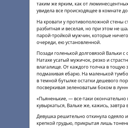
таким же ярким, как от люминесцентных
увидела все происходящее в комнате д
На кровати у противоположной стены ст
разбитная и веселая, но при этом не 
парой-тройкой мужчин, которые ничего 
очереди, ею установленной.
Позади голенькой долговязой Вальки 
Натахе усатый мужичок, резко и страс
влагалище. От каждого толчка в тощую з
подмахивая ебарю. На маленькой тумбо
в темной бутылке остатки дешевого порт
посверкивая зеленоватым боком в лунн
«Пьяненькие, — все-таки окончательно 
кувыркаться, Вальке же, кажись, завтра 
Девушка решительно откинула одеяло и 
крепкой грудью, прикрытая лишь тонен