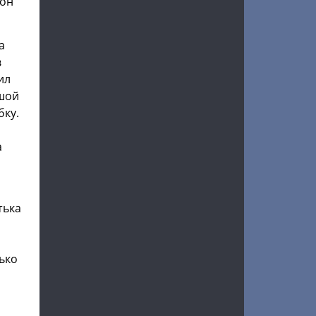
 он
а
в
ил
ьшой
бку.
а
тька
ько