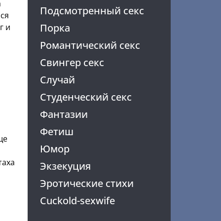
а
Подсмотренный секс
йся
Порка
г и
Романтический секс
Свингер секс
Случай
Студенческий секс
Фантазии
Фетиш
ще
Юмор
таха
Экзекуция
Эротические стихи
Cuckold-sexwife