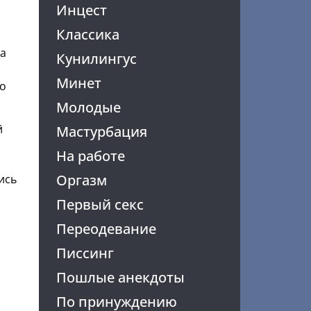
Инцест
Классика
ца
Кунилингус
Минет
по
Молодые
й
Мастурбация
На работе
Оргазм
ись
Первый секс
Переодевание
Писсинг
Пошлые анекдоты
По принуждению