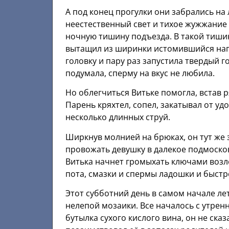
А под конец прогулки они забрались на
неестественный свет и тихое жужжание
ночную тишину подъезда. В такой тишин
вытащил из ширинки истомившийся напр
головку и пару раз запустила твердый г
подумала, сперму на вкус не любила.
Но облегчиться Витьке помогла, встав 
Парень кряхтел, сопел, закатывал от уд
несколько длинных струй.
Ширкнув молнией на брюках, он тут же 
провожать девушку в далекое подмоско
Витька начнет громыхать ключами возле
пота, смазки и спермы ладошки и быст
Этот субботний день в самом начале л
нелепой мозаики. Все началось с утренн
бутылка сухого кислого вина, он не сказ