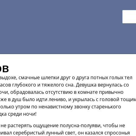
ов
ыдохе, смачные шлепки друг о друга потных голых тел
асов глубокого и тяжелого сна. Девушка вернулась со
очи, обрадовалась отсутствию в комнате привычно
аже в душ было идти лениво, и укрылась с головой тощи
только утром по ненавистному звонку старенького
ка среди ночи!
ь не растерять ощущение полусна-полуяви, чтобы не
ивал серебристый лунный свет, он казался спросонья