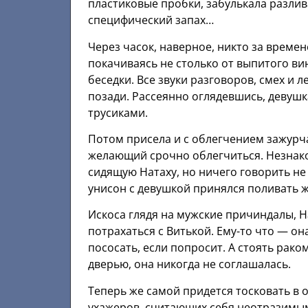
пластиковые пробки, забулькала разли
специфический запах…
Через часок, наверное, никто за времен
покачиваясь не столько от выпитого вин
беседки. Все звуки разговоров, смех и 
позади. Рассеянно оглядевшись, девушка
трусиками.
Потом присела и с облегчением зажурча
желающий срочно облегчиться. Незнако
сидящую Натаху, но ничего говорить не 
унисон с девушкой принялся поливать ж
Искоса глядя на мужские причиндалы, На
потрахаться с Витькой. Ему-то что — о
пососать, если попросит. А стоять рако
дверью, она никогда не соглашалась.
Теперь же самой придется тосковать в 
ухажеров, считающих себя неотразимы