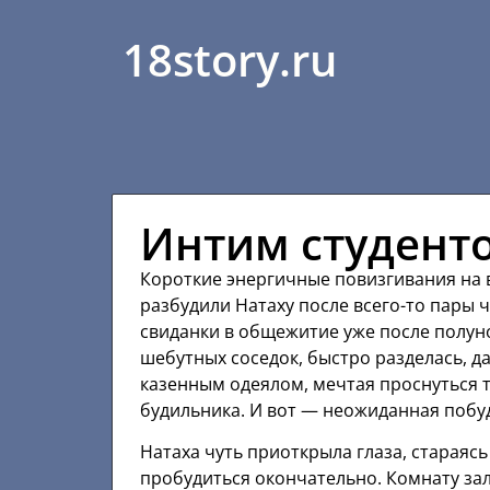
18story.ru
Интим студент
Короткие энергичные повизгивания на в
разбудили Натаху после всего-то пары ч
свиданки в общежитие уже после полун
шебутных соседок, быстро разделась, д
казенным одеялом, мечтая проснуться 
будильника. И вот — неожиданная побуд
Натаха чуть приоткрыла глаза, стараяс
пробудиться окончательно. Комнату зал