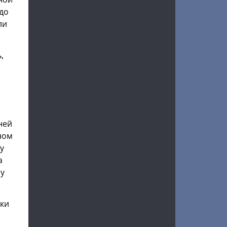
рдо
ли
,
ней
ном
у
а
му
ики