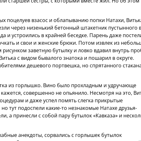
или старшей сестры, с которыми вместе жил. Но об этом
ных поцелуев взасос и облапыванию попки Натахи, Витьк
езли через низенький бетонный штакетник пустынного 
да и устроились в крайней беседке. Парень даже постел
пачкать и свои и женские брюки. Потом извлек из небол
 рисунком заветную бутылку и ловко вдавил внутрь про
 Витька с видом бывалого знатока и пошарил в округе.
юбителями дешевого портвешка, но спрятанного стакан
отка из горлышко. Вино было прохладным и удручающе
 кажется, совершенно не опьянило. Несмотря на это, Ви
роцедурам и даже успел помять слегка прикрытые
 но тут подоспели какие-то незнакомые Натахе друзья-
ли, а принесли с собой пару бутылок «Кавказа» и нескол
хабные анекдоты, сорвались с горлышек бутылок