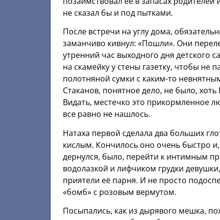
позаимствовал её в запасах родителей 
не сказал бы и под пытками.
После встречи на углу дома, обязатель
заманчиво кивнул: «Пошли». Они перел
утренний час выходного дня детского са
на скамейку у стены газетку, чтобы не 
полотняной сумки с каким-то невнятным
Стаканов, понятное дело, не было, хоть
Видать, местечко это прикормленное л
все равно не нашлось.
Натаха первой сделала два больших гл
кислым. Кончилось оно очень быстро и,
дернулся, было, перейти к интимным п
водолазкой и лифчиком грудки девушки,
приятели её парня. И не просто подоспе
«бомб» с розовым вермутом.
Посыпались, как из дырявого мешка, по