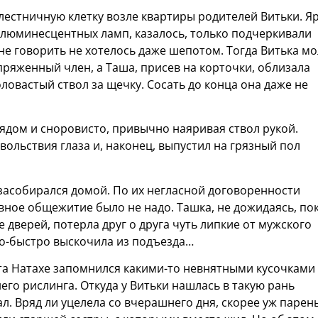
 лестничную клетку возле квартиры родителей Витьки. Я
 люминесцентных ламп, казалось, только подчеркивали
е говорить не хотелось даже шепотом. Тогда Витька м
яженный член, а Таша, присев на корточки, облизала
оловастый ствол за щечку. Сосать до конца она даже не
рядом и сноровисто, привычно наяривая ствол рукой.
овольствия глаза и, наконец, выпустил на грязный пол
засобирался домой. По их негласной договоренности
вное общежитие было не надо. Ташка, не дожидаясь, по
 дверей, потерла друг о друга чуть липкие от мужского
ро-быстро выскочила из подъезда…
ета Натахе запомнился какими-то невнятными кусочками
его рислинга. Откуда у Витьки нашлась в такую рань
ал. Вряд ли уцелела со вчерашнего дня, скорее уж парен