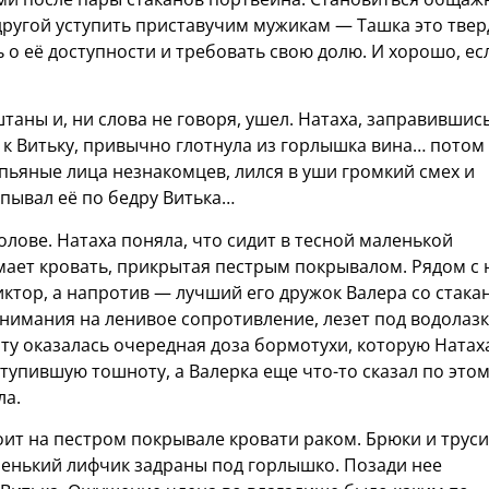
к-другой уступить приставучим мужикам — Ташка это тве
 о её доступности и требовать свою долю. И хорошо, ес
штаны и, ни слова не говоря, ушел. Натаха, заправившись
е к Витьку, привычно глотнула из горлышка вина… потом
пьяные лица незнакомцев, лился в уши громкий смех и
пывал её по бедру Витька…
олове. Натаха поняла, что сидит в тесной маленькой
мает кровать, прикрытая пестрым покрывалом. Рядом с 
ктор, а напротив — лучший его дружок Валера со стака
 внимания на ленивое сопротивление, лезет под водолазк
 рту оказалась очередная доза бормотухи, которую Натах
ступившую тошноту, а Валерка еще что-то сказал по это
ла.
тоит на пестром покрывале кровати раком. Брюки и трус
ренький лифчик задраны под горлышко. Позади нее