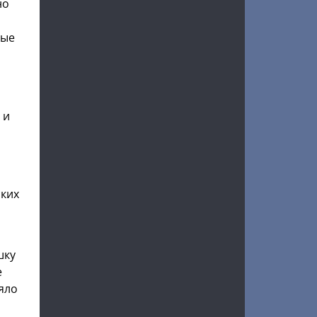
но
ные
 и
ских
шку
е
яло