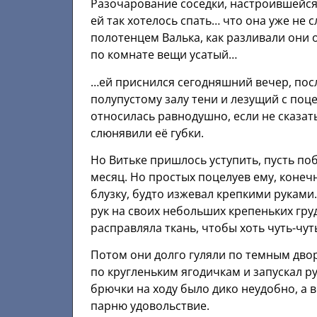
Разочарование соседки, настроившейся
ей так хотелось спать… что она уже не 
полотенцем Валька, как разливали они 
по комнате вещи усатый…
…ей приснился сегодняшний вечер, пос
полупустому залу тени и лезущий с поц
относилась равнодушно, если не сказат
слюнявили её губки.
Но Витьке пришлось уступить, пусть поб
месяц. Но простых поцелуев ему, конечн
блузку, будто изжевал крепкими руками
рук на своих небольших крепеньких гру
расправляла ткань, чтобы хоть чуть-чу
Потом они долго гуляли по темным двор
по кругленьким ягодичкам и запускал ру
брючки на ходу было дико неудобно, а 
парню удовольствие.