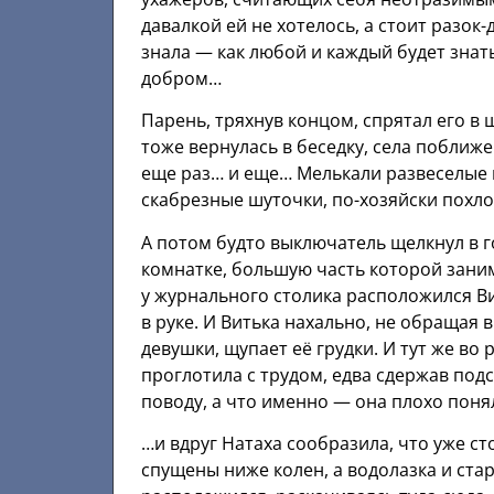
давалкой ей не хотелось, а стоит разо
знала — как любой и каждый будет знать
добром…
Парень, тряхнув концом, спрятал его в 
тоже вернулась в беседку, села поближ
еще раз… и еще… Мелькали развеселые 
скабрезные шуточки, по-хозяйски похло
А потом будто выключатель щелкнул в г
комнатке, большую часть которой зани
у журнального столика расположился Ви
в руке. И Витька нахально, не обращая
девушки, щупает её грудки. И тут же во
проглотила с трудом, едва сдержав под
поводу, а что именно — она плохо поня
…и вдруг Натаха сообразила, что уже с
спущены ниже колен, а водолазка и ста