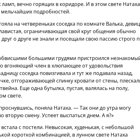
 ламп, вечно горящих в коридоре. И в этом свете Натаха
о мельчайших подробностей.
ояла на четвереньках соседка по комнате Валька, деви
шалавистая, ограничивающая свой круг общения обычно
друг о друге не знали и посещали свою пассию строго 
с обвисшими большими грудями пристроился незнакомы
тно вгоняющий член в хлюпающее от удовольствия
адницу соседка повизгивала и тут же подавала назад,
чке, отгораживающей спинку кровати от стены, плескал
вейна. Еще одна бутылка, пустая, валялась на полу,
ом свете.
проснувшись, поняла Натаха. — Так они до утра могу
во вторую смену. Успеет выспаться днем. А я?»
встала с постели. Невысокая, худенькая, с небольшой
ькой короткой комбинацией, в лунном свете Натаха