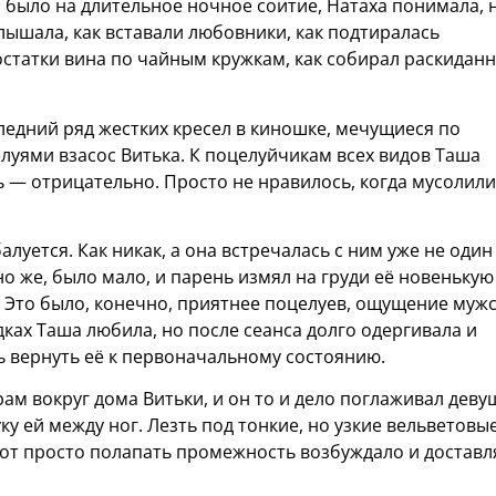
 было на длительное ночное соитие, Натаха понимала, 
слышала, как вставали любовники, как подтиралась
остатки вина по чайным кружкам, как собирал раскидан
ледний ряд жестких кресел в киношке, мечущиеся по
елуями взасос Витька. К поцелуйчикам всех видов Таша
ь — отрицательно. Просто не нравилось, когда мусолили
алуется. Как никак, а она встречалась с ним уже не один
о же, было мало, и парень измял на груди её новенькую
. Это было, конечно, приятнее поцелуев, ощущение муж
дках Таша любила, но после сеанса долго одергивала и
ть вернуть её к первоначальному состоянию.
ам вокруг дома Витьки, и он то и дело поглаживал деву
ку ей между ног. Лезть под тонкие, но узкие вельветовы
вот просто полапать промежность возбуждало и доставл