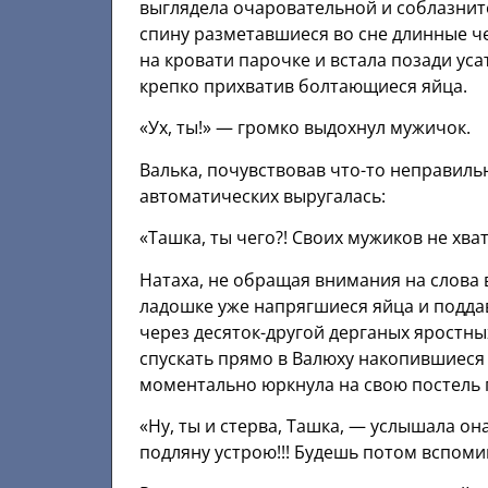
выглядела очаровательной и соблазнит
спину разметавшиеся во сне длинные ч
на кровати парочке и встала позади ус
крепко прихватив болтающиеся яйца.
«Ух, ты!» — громко выдохнул мужичок.
Валька, почувствовав что-то неправиль
автоматических выругалась:
«Ташка, ты чего?! Своих мужиков не хвата
Натаха, не обращая внимания на слова 
ладошке уже напрягшиеся яйца и подд
через десяток-другой дерганых яростн
спускать прямо в Валюху накопившиеся
моментально юркнула на свою постель п
«Ну, ты и стерва, Ташка, — услышала он
подляну устрою!!! Будешь потом вспоми