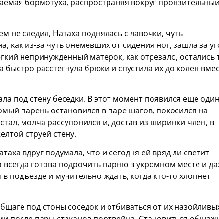
ваемая бормотуха, распространяя вокруг пронзительны
ем не следил, Натаха поднялась с лавочки, чуть
а, как из-за чуть онемевших от сидения ног, зашла за уг
легкий непринужденный матерок, как отрезало, остались 
 быстро расстегнула брюки и спустила их до колен вмес
ла под стену беседки. В этот момент появился еще оди
мый парень остановился в паре шагов, покосился на
стал, молча рассупонился и, достав из ширинки член, в
елтой струей стену.
таха вдруг подумала, что и сегодня ей вряд ли светит
на всегда готова подрочить парню в укромном месте и д
м в подъезде и мучительно ждать, когда кто-то хлопнет
общаге под стоны соседок и отбиваться от их назойливы
ми после пары стаканов портвейна. Становиться общаж