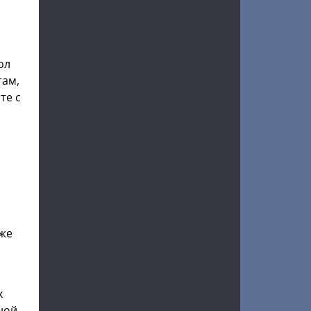
й
ол
там,
те с
н
аже
х
ной