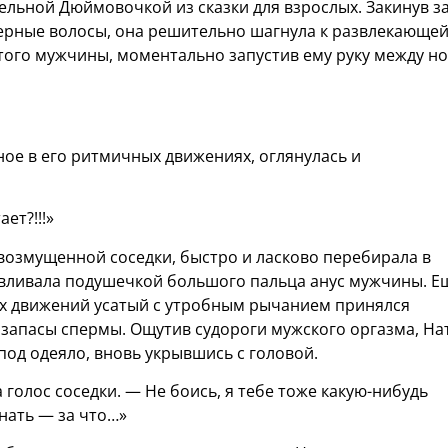
ельной Дюймовочкой из сказки для взрослых. Закинув з
ерные волосы, она решительно шагнула к развлекающе
атого мужчины, моментально запустив ему руку между но
ное в его ритмичных движениях, оглянулась и
ет?!!!»
возмущенной соседки, быстро и ласково перебирала в
авливала подушечкой большого пальца анус мужчины. Е
ых движений усатый с утробным рычанием принялся
 запасы спермы. Ощутив судороги мужского оргазма, На
од одеяло, вновь укрывшись с головой.
а голос соседки. — Не боись, я тебе тоже какую-нибудь
нать — за что…»