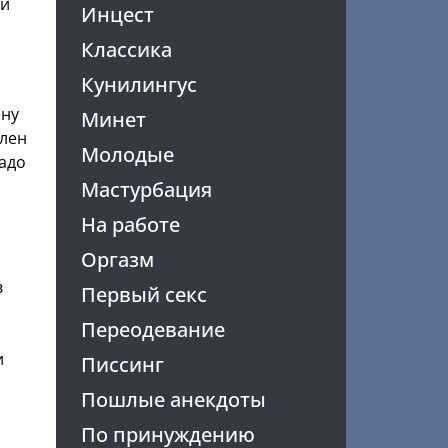
ой
Инцест
Классика
Кунилингус
ану
Минет
Член
Молодые
надо
Мастурбация
На работе
Оргазм
в
Первый секс
Переодевание
и
Писсинг
Пошлые анекдоты
По принуждению
,