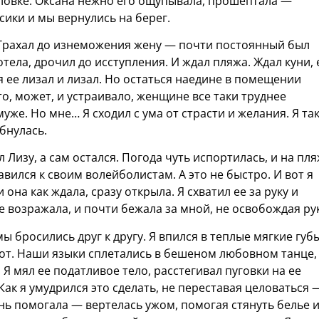
головке. Оксана нежно его ощупывала, прошептала —
сики и мы вернулись на берег.
. Трахал до изнеможения жену — почти постоянный был
отела, дрочил до исступления. И ждал пляжа. Ждал куни, 
я ее лизал и лизал. Но остаться наедине в помещении
о, может, и устраивало, женщине все таки труднее
уже. Но мне… Я сходил с ума от страсти и желания. Я та
ыбнулась.
 Лизу, а сам остался. Погода чуть испортилась, и на пля
авился к своим волейболистам. А это не быстро. И вот я
и она как ждала, сразу открыла. Я схватил ее за руку и
е возражала, и почти бежала за мной, не освобождая ру
ы бросились друг к другу. Я впился в теплые мягкие губы
рот. Наши языки сплетались в бешеном любовном танце,
Я мял ее податливое тело, расстегивал пуговки на ее
Как я умудрился это сделать, не переставая целоваться 
ень помогала — вертелась ужом, помогая стянуть белье 