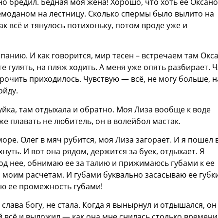
но бредил. Бедная моя жена! Хорошо, что хоть ее Оксан
емоданом на лестницу. Сколько спермы было вылито на
к всё и тянулось потихоньку, потом вроде уже и
спанию. И как говорится, мир тесен – встречаем там Окс
е гулять, на пляж ходить. А меня уже опять разбирает. 
дрочить приходилось. Чувствую — всё, не могу больше, 
ойду.
уйка, там отдыхала и обратно. Моя Лиза вообще к воде
оже плавать не любитель, он в волейбол мастак.
оре. Олег в мяч рубится, моя Лиза загорает. И я пошел 
нуть. И вот она рядом, держится за буек, отдыхает. Я
од нее, обнимаю ее за талию и прижимаюсь губами к ее
о моим расчетам. И губами буквально засасываю ее губк
вую ее промежность губами!
 слава богу, не стала. Когда я вынырнул и отдышался, он
ей всё и выложил — как она мне снилась столько времени