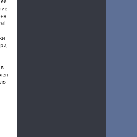
 ее
ние
еня
ты!
ки
три,
,
 в
член
ыло