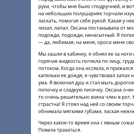
руки, чтобы мне было сподручней, и во
на небольших полушариях торчали изуми
ласкать, помогая себе рукой. Какая у нее
лизал, лапал. Оксана постанывала от м
подожди, подожди, ненасытный. Я пописа
— да, любимая, на меня, ороси меня св
Мы зашли в кабинку, я обнял ее за ноги
горячая жидкость потекла по лицу, груд
потоком. Когда она иссякла, я прижался
капельки ее дождя, я чувствовал запах 
ума. Я включил душ и стал мыть дорогое
попочку и сладкую писечку. Оксана очен
то очень решительно взяла член в рот. 
страстна! Я стоял над ней со своим тор
обнимала мягкими губами, лаская неж
Через какое-то время она с явным сожал
Повела трахаться.