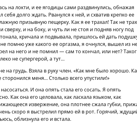
ась на локти, и ее ягодицы сами раздвинулись, обнажая
 себя долго ждать. Рванулся к ней, и схватив крепко ее
ажную призывную пещерку. Как я ее трахал! Так не тра
и сверху, и на боку, и чуть ли не стоя и подняв ногу под
тонала, кричала и подвывала, пришлось ей дать подушк
не помню уже какого ее оргазма, я очнулся, вышел из не
рел на него и не помнил — сам то кончал, или нет? Тако
леко не супергерой, а тут…
е на грудь. Взяла в руку член. «Как мне было хорошо. Ка
се сторонился меня… Столько всего упустили!»
насосаться. И она опять стала его сосать. Я опять
но. Как она его целовала, как ласкала языком, как
ижающееся извержение, она плотнее сжала губки, приж
Очень скоро я выстрелил прямо ей в рот. Горячий, ждущи
ьюсь, облизнула его и встала.