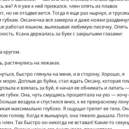
сь же? А я уже к ней прижался, член опять из плавок
, но не отодвигается. Тогда я еще раз нырнул, и трусик
м губкам. Оксаночка вся замерла и даже ножки раздвинул
ше работал языком, вылизывая любимую писечку. Опять
ность. Ксана держалась за буек с закрытыми глазами:
ва кругом.
, растянулись на лежаках.
уться, быстро глянула на меня, и в сторону. Хорошо, я
 морю. Доплыв до буйка, стал ждать Оксану, которая пл
плыла и взялась за буй, я начал ее обнимать и лапать —
ние губки. Она, чуть смущаясь прошептала на ухо — хочу
обольше воздуха и спустился вниз, к ее прекрасному лону
оникая максимально глубоко. Я ощущал трепет ее тела. Он
ою голову. Когда я вынырнул, она тяжело дышала. Пот
а член. Так быстро он никогда не вставал! Какие-то секу