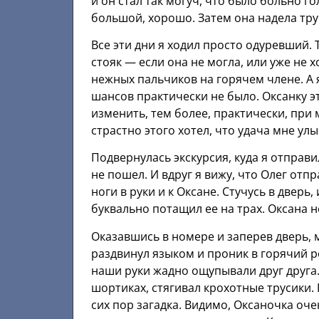
и он стал так могуч, что было больно 
большой, хорошо. Затем она надела тру
Все эти дни я ходил просто одуревший
стояк — если она не могла, или уже не х
нежных пальчиков на горячем члене. А 
шансов практически не было. Оксанку эт
изменить, тем более, практически, при м
страстно этого хотел, что удача мне ул
Подвернулась экскурсия, куда я отправил
не пошел. И вдруг я вижу, что Олег отпр
ноги в руки и к Оксане. Стучусь в дверь, 
буквально потащил ее на трах. Оксана н
Оказавшись в номере и заперев дверь, м
раздвинул языком и проник в горячий 
наши руки жадно ощупывали друг друга. 
шортиках, стягивал крохотные трусики. 
сих пор загадка. Видимо, Оксаночка оч