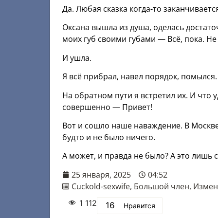
Да. Любая сказка когда-то заканчиваетс
Оксана вышла из душа, оделась достаточ
моих губ своими губами — Всё, пока. Не
И ушла.
Я всё прибрал, навел порядок, помылся.
На обратном пути я встретил их. И что
совершенно — Привет!
Вот и сошло наше наваждение. В Москве
будто и не было ничего.
А может, и правда не было? А это лишь 
25 января, 2025
04:52
Cuckold-sexwife
,
Большой член
,
Измен
1 112
16
Нравится