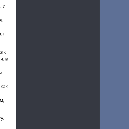
, и
л,
ал
как
ляла
и с
 как
а
м,
у.