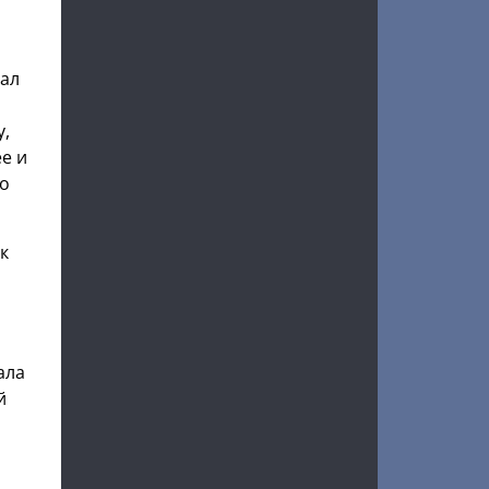
хал
у,
е и
го
к
ала
й