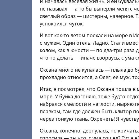
И началась веселая жизнь. Я ей букваль
не называл — а то бы выперли меня с ч
светлый образ — цистерны, наверное. Та
успокоился чуток.
И вот как-то летом поехали на море в И
с мужем. Один отель. Ладно. Стали вмест
колом, как в юности — по два-три раза 
что-то делать — иначе взорвусь, с ума с
Оксана много не купалась — плыла до б
прохладно относится, а Олег, ее муж, т
Итак, я посмотрел, что Оксана пошла в м
море. У буйка догоняю, тоже будто отдох
набрался смелости и наглости, ныряю п
плавкам, там где должен быть клитор п
через тонкую ткань. Охренеть! Я чувст
Оксана, конечно, дернулась, но кричать,
спросила — ты что, с ума сошел? Тут я 