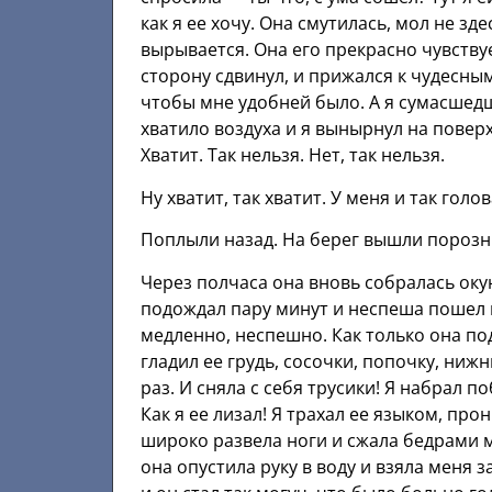
как я ее хочу. Она смутилась, мол не зде
вырывается. Она его прекрасно чувствует
сторону сдвинул, и прижался к чудесны
чтобы мне удобней было. А я сумасшед
хватило воздуха и я вынырнул на поверх
Хватит. Так нельзя. Нет, так нельзя.
Ну хватит, так хватит. У меня и так голо
Поплыли назад. На берег вышли порознь
Через полчаса она вновь собралась окун
подождал пару минут и неспеша пошел к
медленно, неспешно. Как только она под
гладил ее грудь, сосочки, попочку, ниж
раз. И сняла с себя трусики! Я набрал п
Как я ее лизал! Я трахал ее языком, пр
широко развела ноги и сжала бедрами м
она опустила руку в воду и взяла меня з