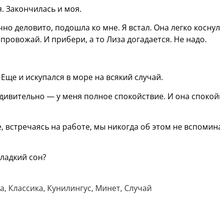
я. Закончилась и моя.
но деловито, подошла ко мне. Я встал. Она легко косну
 провожай. И прибери, а то Лиза догадается. Не надо.
 Еще и искупался в море на всякий случай.
 удивительно — у меня полное спокойствие. И она споко
, встречаясь на работе, мы никогда об этом не вспомин
сладкий сон?
а
,
Классика
,
Кунилингус
,
Минет
,
Случай