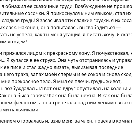
т я обнажил ее сказочные груди. Возбуждение не прошло
тельные сосочки. Я прикоснулся к ним языком, стал их
 сладкая грудь! Я засасывал эти сладкие грудки, я их соса
оих ласк. Наконец, она попыталась высвободиться —
ть не успела, как ты меня утащил, я писать хочу. Я сказ
оим дождем!
 и прижался лицом к прекрасному лону. Я почувствовал, 
и… Я купался в ее струях. Она чуть отстранилась и управ
 к ее писе и стал жадно лизать, вылизывая последние
нашего траха, запах моей спермы и ее соков и снова сход
 мне прекрасное тело. Я мыл ее плечи, грудь, живот,
ь возбуждалась. И вот она вдруг опустилась на колени и
Как она была горяча! Как она была нежна! И как она был
чащем фаллосом, а она трепетала над ним легким язычко
ными пальчиками.
ением оторвалась и, взяв меня за член, повела в комнат