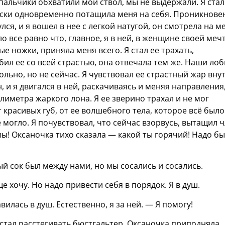
пальчики обхватили мой ствол, мы не выдержали. Я стал
чески одновременно потащила меня на себя. Проникнове
ся, и я вошел в нее с легкой натугой, он смотрела на м
о все равно что, главное, я в ней, в женщине своей меч
 ножки, приняла меня всего. Я стал ее трахать,
бил ее со всей страстью, она отвечала тем же. Наши лоб
ольно, но не сейчас. Я чувствовал ее страстный жар вну
 и я двигался в ней, раскачиваясь и меняя направления
лиметра жаркого лона. Я ее зверино трахал и не мог
т красивых губ, от ее волшебного тела, которое всё было
 могло. Я почувствовал, что сейчас взорвусь, вытащил 
мы! Оксаночка тихо сказала — какой ты горячий! Надо б
й сок был между нами, но мы сосались и сосались.
е хочу. Но надо привести себя в порядок. Я в душ.
вилась в душ. Естественно, я за ней. — Я помогу!
 стал расстегивать бюстгальтер. Оксаночка приподняла