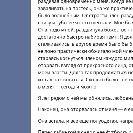
раздевая одновременно меня. Когда ее 
заваливать на постель, она же практи
было волшебным. От страсти член раздул
снизу и губы ее что то шептали. Мне был
Она подо мной, раздвинула божественные
достаточно быстро набирая темп. Я дол
сталкивались, в другое время было бы б
ее лоно практически обжигало мой член,
стараясь коснуться членом каждого мил
оторвать взгляд от прекрасного лица, о
моей власти. Долго так продолжаться не
и стал разряжаться. Сколько было спер
в меня — сегодня можно.
Я лег рядом с ней мы обнялись, любовны
Наконец, она оторвалась от меня — я ещ
Она встала, и все еще полуодетая, напра
Перед кабинкой я снял с нее футболку и