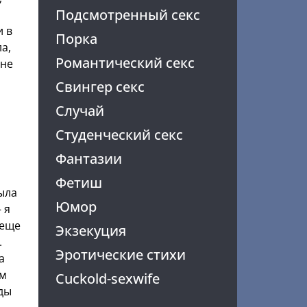
Подсмотренный секс
и в
Порка
а,
Романтический секс
 не
Свингер секс
Случай
Студенческий секс
Фантазии
Фетиш
ыла
Юмор
 я
 еще
Экзекуция
.
Эротические стихи
а
ом
Cuckold-sexwife
нды