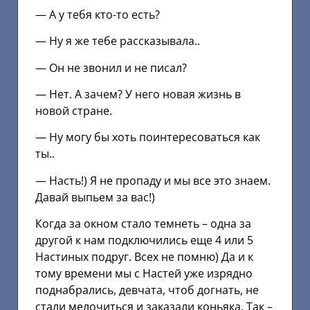
— А у тебя кто-то есть?
— Ну я же тебе рассказывала..
— Он не звонил и не писал?
— Нет. А зачем? У него новая жизнь в
новой стране.
— Ну могу бы хоть поинтересоваться как
ты..
— Насть!) Я не пропаду и мы все это знаем.
Давай выпьем за вас!)
Когда за окном стало темнеть – одна за
другой к нам подключились еще 4 или 5
Настиных подруг. Всех не помню) Да и к
тому времени мы с Настей уже изрядно
поднабрались, девчата, чтоб догнать, не
стали мелочиться и заказали коньяка. Так –