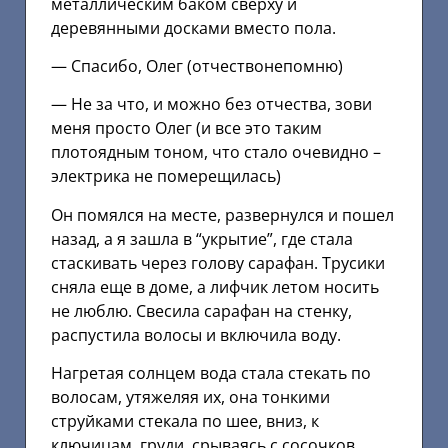
металлическим баком сверху и
деревянными досками вместо пола.
— Спасибо, Олег (отчествонепомню)
— Не за что, и можно без отчества, зови
меня просто Олег (и все это таким
плотоядным тоном, что стало очевидно –
электрика не померещилась)
Он помялся на месте, развернулся и пошел
назад, а я зашла в “укрытие”, где стала
стаскивать через голову сарафан. Трусики
сняла еще в доме, а лифчик летом носить
не люблю. Свесила сарафан на стенку,
распустила волосы и включила воду.
Нагретая солнцем вода стала стекать по
волосам, утяжеляя их, она тонкими
струйками стекала по шее, вниз, к
ключицам, груди, срываясь с сосочков,