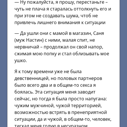
— Ну пожалуйста, я прошу, перестаньте –
чуть не плача я старалась оттолкнуть его и
при этом не создавать шума, чтоб не
привлечь лишнего внимания к ситуации
— Да ушли они с мамой в магазин, Саня
(муж Настин) с ними, малая спит, не
нервничай – продолжал он свой напор,
сжимая мою попку и стал облизывать мое
ушко.
Я к тому времени уже не была
девственницей, но половых партнеров
было всего два и в общем-то секса я
боялась. Эта ситуация меня заводит
сейчас, но тогда я была просто напугана:
чужим мужчиной, чужой территорией,
возможностью встрять в пренеприятной
ситуации, да и чужой, в общем-то, человек,
тискал меня голую в несуразном