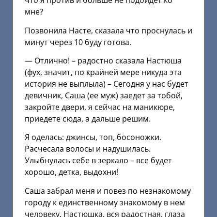
что я против и больше не подойдет ко
мне?
Позвонила Насте, сказала что проснулась и
минут через 10 буду готова.
— Отлично! – радостно сказала Настюша
(фух, значит, по крайней мере никуда эта
история не выплыла) – Сегодня у нас будет
девичник, Саша (ее муж) заедет за тобой,
закройте двери, я сейчас на маникюре,
приедете сюда, а дальше решим.
Я оделась: джинсы, топ, босоножки.
Расчесала волосы и надушилась.
Улыбнулась себе в зеркало – все будет
хорошо, детка, выдохни!
Саша забрал меня и повез по незнакомому
городу к единственному знакомому в нем
человеку. Настюшка, вся радостная, глаза