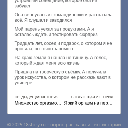
устроил ей совещание, которое она не
забудет
Она вернулась из командировки и рассказала
всё. Я слушал и заводился
Мой парень уехал за продуктами. А я
осталась ждать и тестировать сюрприз
Тридцать лет, сосед и подарок, о котором я не
просила, но точно запомню
На краю земли я нашла не тишину. А голос,
который ждал меня всю жизнь
Пришла на творческую съёмку. А получила
урок искусства, о котором не рассказывают в
универе
ПРЕДЫДУЩАЯ ИСТОРИЯ
СЛЕДУЮЩАЯ ИСТОРИЯ
Множество оргазмов от двух парней
Яркий оргазм на первом свидание
© 2025 18story.ru – порно рассказы и секс истории