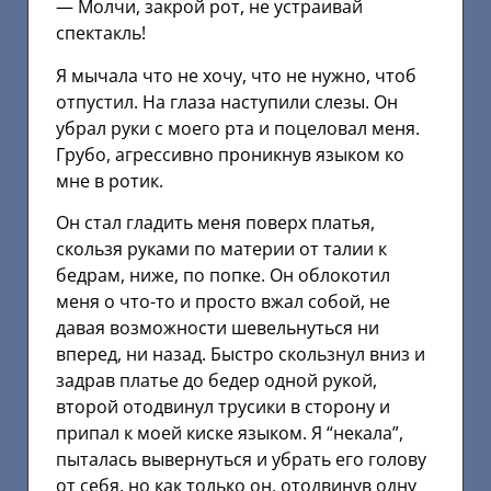
— Молчи, закрой рот, не устраивай
спектакль!
Я мычала что не хочу, что не нужно, чтоб
отпустил. На глаза наступили слезы. Он
убрал руки с моего рта и поцеловал меня.
Грубо, агрессивно проникнув языком ко
мне в ротик.
Он стал гладить меня поверх платья,
скользя руками по материи от талии к
бедрам, ниже, по попке. Он облокотил
меня о что-то и просто вжал собой, не
давая возможности шевельнуться ни
вперед, ни назад. Быстро скользнул вниз и
задрав платье до бедер одной рукой,
второй отодвинул трусики в сторону и
припал к моей киске языком. Я “некала”,
пыталась вывернуться и убрать его голову
от себя, но как только он, отодвинув одну