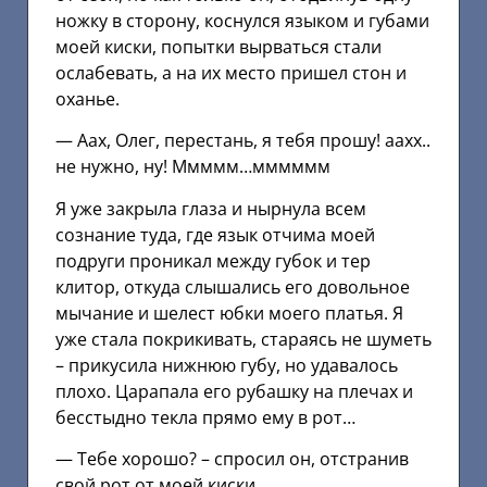
ножку в сторону, коснулся языком и губами
моей киски, попытки вырваться стали
ослабевать, а на их место пришел стон и
оханье.
— Аах, Олег, перестань, я тебя прошу! аахх..
не нужно, ну! Ммммм…мммммм
Я уже закрыла глаза и нырнула всем
сознание туда, где язык отчима моей
подруги проникал между губок и тер
клитор, откуда слышались его довольное
мычание и шелест юбки моего платья. Я
уже стала покрикивать, стараясь не шуметь
– прикусила нижнюю губу, но удавалось
плохо. Царапала его рубашку на плечах и
бесстыдно текла прямо ему в рот…
— Тебе хорошо? – спросил он, отстранив
свой рот от моей киски