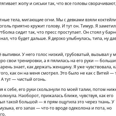
тягивает жопу и сиськи так, что все головы сворачивают
отные тела, мигающие огни. Мы с девками взяли коктейли
оголь приятно кружит голову. И тут он. Тимур. Я заметил
тболка сидит так, что пресс проступает. Он стоял у бар
знал, что будет дальше. Я дерзко улыбнулась, типа, ну да
 выпивки. У него голос низкий, грубоватый, вызывал у 
ро свои тренировки, а я пялилась на его руки — большие
парень знает, как держать женщину. Я уже чувствовала, к
ого, как он на меня смотрел. Это было не как с Витей —
 А тут — чистый огонь.
 к себе, его руки скользнули по моей талии, потом ниж
толкнула. Наоборот, прижалась ближе, чувствуя, как его
был такой большой — я прям ощутила это через ткань. У
музыка, его запах — что-то вроде одеколона и пота, но
го.