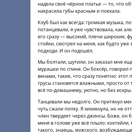
надела своё чёрное платье — то, что об
накрасила губы красным и поехала.
Клуб был как всегда: громкая музыка, п
потанцевали, я уже чувствовала, как алк
его сразу — высокий, плечи широкие, фу
стойки, смотрел на меня, как будто уже 
подходи. И он подошёл.
Мы болтали, шутили, он заказал мне ещё
мурашки по спине. Он боксёр, говорил п
венами, такие, что сразу понятно: этот 
трусы становятся влажными, просто от т
всё по-домашнему, уютно, но без искры.
Танцевали мы недолго. Он притянул меня
чуть сжали попку. Я хихикнула, но не от
член твердеет через джинсы. Боже, он 
меня в голове уже всё плыло: коктейли, 
такого, знаешь, мужского, возбуждающе