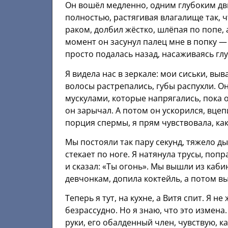
Он вошёл медленно, одним глубоким дви
полностью, растягивая влагалище так, 
раком, долбил жёстко, шлёпая по попе, 
момент он засунул палец мне в попку — 
просто подалась назад, насаживаясь гл
Я видела нас в зеркале: мои сиськи, вы
волосы растрепались, губы распухли. О
мускулами, которые напрягались, пока о
он зарычал. А потом он ускорился, вцеп
порция спермы, я прям чувствовала, как
Мы постояли так пару секунд, тяжело ды
стекает по ноге. Я натянула трусы, поп
и сказал: «Ты огонь». Мы вышли из кабин
девчонкам, допила коктейль, а потом вы
Теперь я тут, на кухне, а Витя спит. Я н
безрассудно. Но я знаю, что это измена.
руки, его обалденный член, чувствую, к