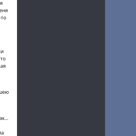
ня
меня
-то
ми
что
шая
 шею
так…
ла