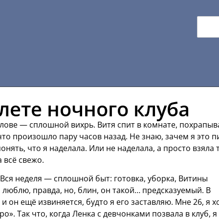
лете ночного клуба
олове — сплошной вихрь. Витя спит в комнате, похрапыв
 что произошло пару часов назад. Не знаю, зачем я это 
нять, что я наделала. Или не наделала, а просто взяла т
а всё свежо.
 Вся неделя — сплошной быт: готовка, уборка, Витины
о люблю, правда, но, блин, он такой… предсказуемый. В
и он ещё извиняется, будто я его заставляю. Мне 26, я х
тро». Так что, когда Ленка с девчонками позвала в клуб, я