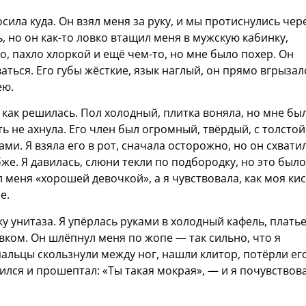
осила куда. Он взял меня за руку, и мы протиснулись чер
ь, но он как-то ловко втащил меня в мужскую кабинку,
о, пахло хлоркой и ещё чем-то, но мне было похер. Он
аться. Его губы жёсткие, язык наглый, он прямо вгрызал
ею.
 как решилась. Пол холодный, плитка воняла, но мне бы
ть не ахнула. Его член был огромный, твёрдый, с толстой
ми. Я взяла его в рот, сначала осторожно, но он схвати
же. Я давилась, слюни текли по подбородку, но это было
л меня «хорошей девочкой», а я чувствовала, как моя ки
е.
у унитаза. Я упёрлась руками в холодный кафель, плать
вком. Он шлёпнул меня по жопе — так сильно, что я
 пальцы скользнули между ног, нашли клитор, потёрли его
ился и прошептал: «Ты такая мокрая», — и я почувствова