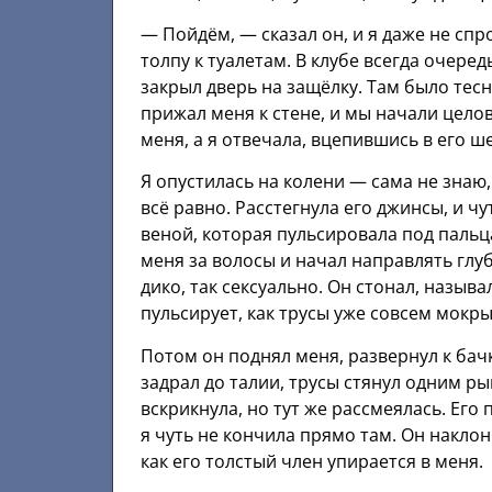
— Пойдём, — сказал он, и я даже не спр
толпу к туалетам. В клубе всегда очеред
закрыл дверь на защёлку. Там было тесн
прижал меня к стене, и мы начали целов
меня, а я отвечала, вцепившись в его ш
Я опустилась на колени — сама не знаю,
всё равно. Расстегнула его джинсы, и чу
веной, которая пульсировала под пальца
меня за волосы и начал направлять глуб
дико, так сексуально. Он стонал, называ
пульсирует, как трусы уже совсем мокры
Потом он поднял меня, развернул к бачк
задрал до талии, трусы стянул одним ры
вскрикнула, но тут же рассмеялась. Его
я чуть не кончила прямо там. Он наклон
как его толстый член упирается в меня.