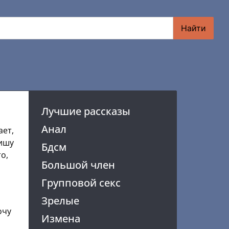
Найти
Лучшие рассказы
Анал
ает,
пишу
Бдсм
о,
Большой член
Групповой секс
Зрелые
очу
Измена