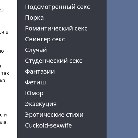
Подсмотренный секс
ез
Порка
Романтический секс
ся в
Свингер секс
Случай
ло
Студенческий секс
л
Фантазии
 так
ска
Фетиш
Юмор
е
Экзекуция
Эротические стихи
, и
ла,
Cuckold-sexwife