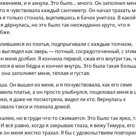
жением, и я ахнула. Это было… много. Он заполнил ме
что я чувствовала каждый сантиметр. Он начал трахать 
а я только стонала, вцепившись в бачок унитаза. В какой
я дёрнулась, но это было так неожиданно круто, что я
убже.
валившиеся из платья, подпрыгивали с каждым толчком,
н выглядел как зверь — потный, сосредоточенный, с эти
н меня долбил. Я кончила первой, сжав его внутри так, 
ился в мои бёдра и кончил внутрь. Это была такая боль
 она заполняет меня, тёплая и густая.
ша. Он вышел из меня, и я почувствовала, как его семя
равила платье, а он просто улыбнулся, поцеловал меня в
ки, я даже не посмотрела, видел ли кто. Вернулась к
звала такси и поехала домой.
е жалею, но в груди что-то сжимается. Это было так ярко, 
 И всё равно, когда я закрываю глаза, я вижу Тимура, его
ак он меня жестко трахал. Я бы с удовольствием повтори