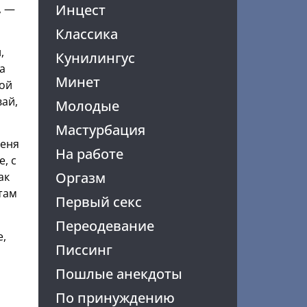
Инцест
, —
Классика
,
Кунилингус
а
Минет
ной
вай,
Молодые
Мастурбация
меня
На работе
, с
Оргазм
ак
 там
Первый секс
Переодевание
е,
Писсинг
Пошлые анекдоты
По принуждению