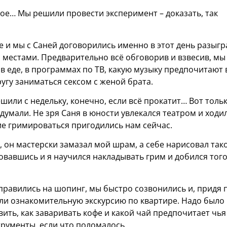
вое… Мы решили провести эксперимент – доказать, так
е и мы с Саней договорились именно в этот день разыгр
 местами. Предварительно всё обговорив и взвесив, мы
 в еде, в программах по ТВ, какую музыку предпочитают 
угу заниматься сексом с женой брата.
шили с недельку, конечно, если всё прокатит… Вот толь
думали. Не зря Саня в юности увлекался театром и ходил
ие гримироваться пригодились нам сейчас.
 он мастерски замазал мой шрам, а себе нарисовал так
овавшись и я научился накладывать грим и добился того
правились на шопинг, мы быстро созвонились и, придя 
оили ознакомительную экскурсию по квартире. Надо было
овить, как заваривать кофе и какой чай предпочитает чья
трументы, если что поломалось…