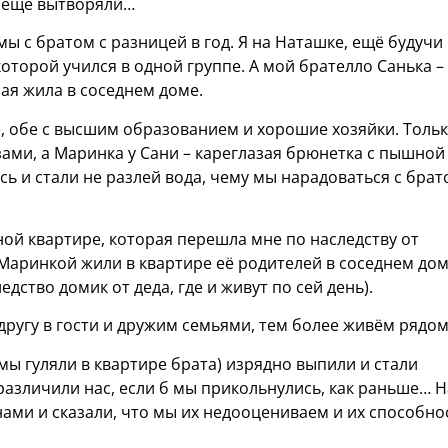
о ещё вытворяли…
мы с братом с разницей в год. Я на Наташке, ещё будучи
которой учился в одной группе. А мой брателло Санька –
рая жила в соседнем доме.
, обе с высшим образованием и хорошие хозяйки. Толь
зами, а Маринка у Сани – кареглазая брюнетка с пышной
ь и стали не разлей вода, чему мы нарадоваться с брат
ной квартире, которая перешла мне по наследству от
 Маринкой жили в квартире её родителей в соседнем до
едство домик от деда, где и живут по сей день).
 другу в гости и дружим семьями, тем более живём рядом
мы гуляли в квартире брата) изрядно выпили и стали
различили нас, если б мы прикольнулись, как раньше… Н
ами и сказали, что мы их недооцениваем и их способно