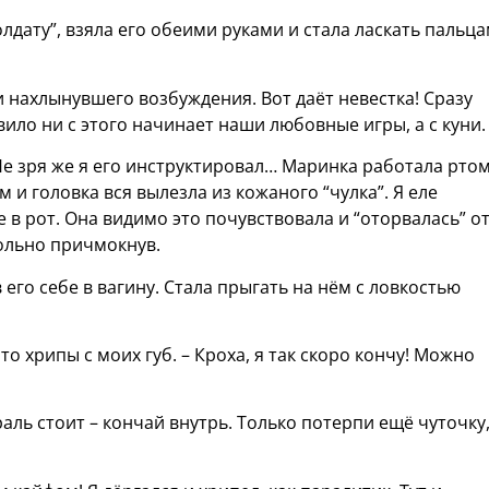
лдату”, взяла его обеими руками и стала ласкать пальц
и нахлынувшего возбуждения. Вот даёт невестка! Сразу
вило ни с этого начинает наши любовные игры, а с куни.
 Не зря же я его инструктировал… Маринка работала ртом
 и головка вся вылезла из кожаного “чулка”. Я еле
 в рот. Она видимо это почувствовала и “оторвалась” о
ольно причмокнув.
 его себе в вагину. Стала прыгать на нём с ловкостью
 то хрипы с моих губ. – Кроха, я так скоро кончу! Можно
ль стоит – кончай внутрь. Только потерпи ещё чуточку,