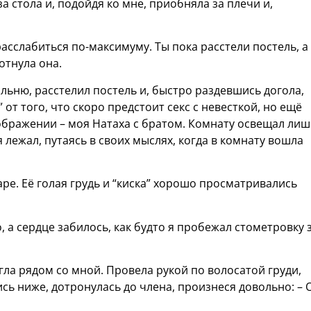
-за стола и, подойдя ко мне, приобняла за плечи и,
расслабиться по-максимуму. Ты пока расстели постель, а 
хотнула она.
альню, расстелил постель и, быстро раздевшись догола,
 от того, что скоро предстоит секс с невесткой, но ещё
ображении – моя Натаха с братом. Комнату освещал лиш
я лежал, путаясь в своих мыслях, когда в комнату вошла
е. Её голая грудь и “киска” хорошо просматривались
, а сердце забилось, как будто я пробежал стометровку 
гла рядом со мной. Провела рукой по волосатой груди,
сь ниже, дотронулась до члена, произнеся довольно: – О