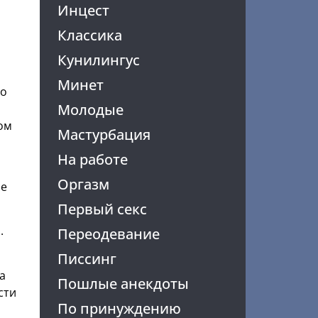
Инцест
Классика
Кунилингус
Минет
ко
Молодые
ом
Мастурбация
На работе
Оргазм
ме
Первый секс
.
Переодевание
Писсинг
а
Пошлые анекдоты
сти
По принуждению