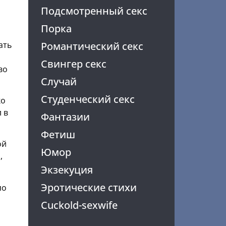
Подсмотренный секс
Порка
ать
Романтический секс
Свингер секс
во
Случай
Студенческий секс
ко
 в
Фантазии
Фетиш
ой
Юмор
,
Экзекуция
Эротические стихи
по
Cuckold-sexwife