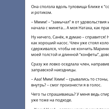
Она сползла вдоль туловища ближе к “со
и ротиком.
– Мммм! – “замычал” я от удовольствия 
начала с минета… А моя Натаха, как пра
Ну ничего, Санёк, я думаю – справится!
как хороший насос. Член уже стоял колом
сдерживался, чтобы не кончить Маринке
моей толстой и длинной “конфеты”, дов
Сразу же ловко оседлала член, направив
заправской наездницы.
– Ааа! Ммм! Ххмм! – срывались то стоны,
внутрь? – смог произнести я в голос.
Чего ты спрашиваешь? У меня ведь спира
уже тоже на подходе.