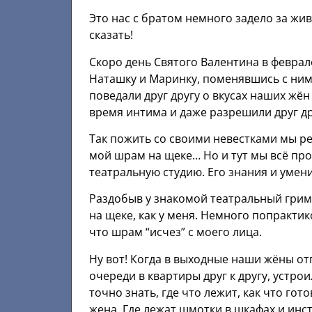
Это нас с братом немного задело за жи
сказать!
Скоро день Святого Валентина в феврал
Наташку и Маринку, поменявшись с ним
поведали друг другу о вкусах наших жён
время интима и даже разрешили друг др
Так пожить со своими невестками мы ре
мой шрам на щеке… Но и тут мы всё про
театральную студию. Его знания и умен
Раздобыв у знакомой театральный грим,
на щеке, как у меня. Немного попрактик
что шрам “исчез” с моего лица.
Ну вот! Когда в выходные наши жёны от
очереди в квартиры друг к другу, устр
точно знать, где что лежит, как что гот
жена. Где лежат шмотки в шкафах и инс