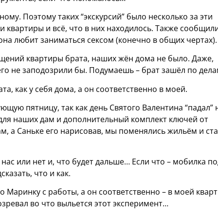
ому. Поэтому таких “экскурсий” было несколько за эти
 квартиры и всё, что в них находилось. Также сообщили
она любит заниматься сексом (конечно в общих чертах).
щений квартиры брата, наших жён дома не было. Даже,
его не заподозрили бы. Подумаешь – брат зашёл по дел
а, как у себя дома, а он соответственно в моей.
ющую пятницу, так как день Святого Валентина “падал” 
 для наших дам и дополнительный комплект ключей от
, а Саньке его нарисовав, мы поменялись жильём и ст
нас или нет и, что будет дальше… Если что – мобилка по
казать, что и как.
его Маринку с работы, а он соответственно – в моей квар
дозревал во что выльется этот эксперимент…