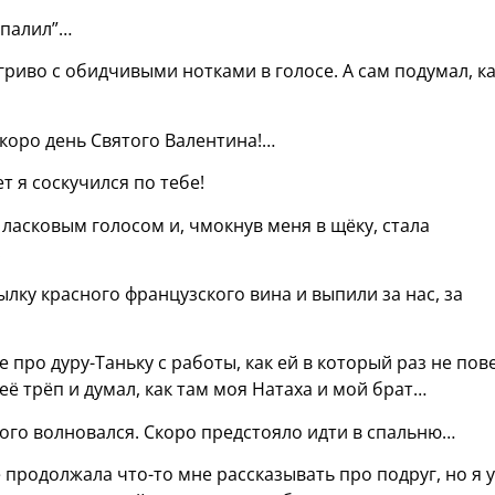
“спалил”…
игриво с обидчивыми нотками в голосе. А сам подумал, к
 Скоро день Святого Валентина!…
ет я соскучился по тебе!
а ласковым голосом и, чмокнув меня в щёку, стала
.
лку красного французского вина и выпили за нас, за
про дуру-Таньку с работы, как ей в который раз не пов
 её трёп и думал, как там моя Натаха и мой брат…
ного волновался. Скоро предстояло идти в спальню…
 продолжала что-то мне рассказывать про подруг, но я 