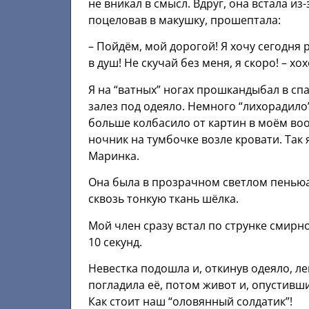
не вникал в смысл. Вдруг, она встала из
поцеловав в макушку, прошептала:
– Пойдём, мой дорогой! Я хочу сегодня 
в душ! Не скучай без меня, я скоро! – хо
Я на “ватных” ногах прошкандыбал в сп
залез под одеяло. Немного “лихорадило”
больше колбасило от картин в моём во
ночник на тумбочке возле кровати. Так 
Маринка.
Она была в прозрачном светлом пеньюар
сквозь тонкую ткань шёлка.
Мой член сразу встал по струнке смирно
10 секунд.
Невестка подошла и, откинув одеяло, ле
погладила её, потом живот и, опустивши
Как стоит наш “оловянный солдатик”!