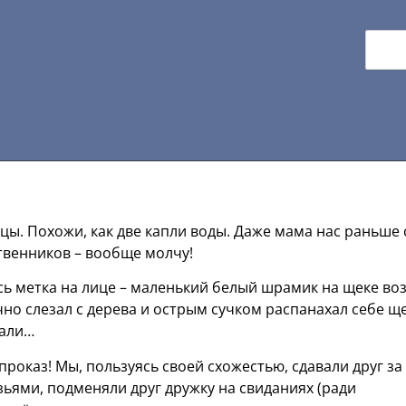
нецы. Похожи, как две капли воды. Даже мама нас раньше 
ственников – вообще молчу!
сь метка на лице – маленький белый шрамик на щеке во
ачно слезал с дерева и острым сучком распанахал себе ще
чали…
роказ! Мы, пользуясь своей схожестью, сдавали друг за
зьями, подменяли друг дружку на свиданиях (ради