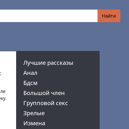
Найти
Лучшие рассказы
Анал
с
Бдсм
зле
Большой член
ку.
Групповой секс
Зрелые
Измена