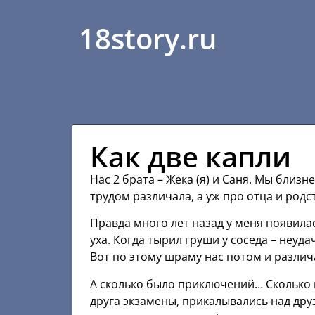
18story.ru
Как две капли
Нас 2 брата – Жека (я) и Саня. Мы близ
трудом различала, а уж про отца и род
Правда много лет назад у меня появила
уха. Когда тырил груши у соседа – неуд
Вот по этому шраму нас потом и разли
А сколько было приключений… Сколько п
друга экзамены, прикалывались над дру