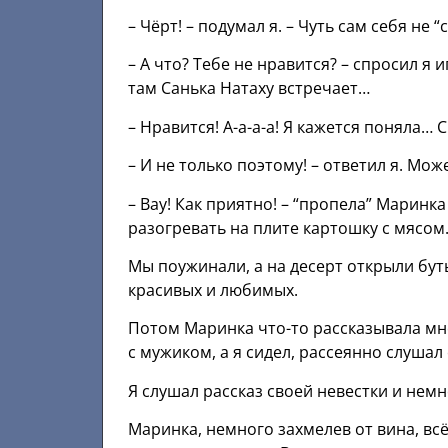
– Чёрт! – подумал я. – Чуть сам себя не 
– А что? Тебе не нравится? – спросил я 
там Санька Натаху встречает…
– Нравится! А-а-а-а! Я кажется поняла…
– И не только поэтому! – ответил я. Мож
– Вау! Как приятно! – “пропела” Маринк
разогревать на плите картошку с мясом
Мы поужинали, а на десерт открыли буты
красивых и любимых.
Потом Маринка что-то рассказывала мне 
с мужиком, а я сидел, рассеянно слушал
Я слушал рассказ своей невестки и нем
Маринка, немного захмелев от вина, всё