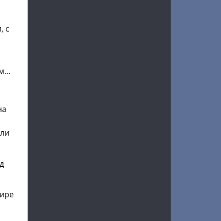
, с
ам…
на
али
д
тире