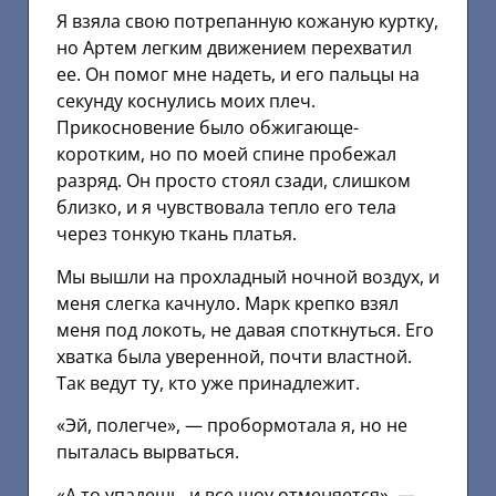
Я взяла свою потрепанную кожаную куртку,
но Артем легким движением перехватил
ее. Он помог мне надеть, и его пальцы на
секунду коснулись моих плеч.
Прикосновение было обжигающе-
коротким, но по моей спине пробежал
разряд. Он просто стоял сзади, слишком
близко, и я чувствовала тепло его тела
через тонкую ткань платья.
Мы вышли на прохладный ночной воздух, и
меня слегка качнуло. Марк крепко взял
меня под локоть, не давая споткнуться. Его
хватка была уверенной, почти властной.
Так ведут ту, кто уже принадлежит.
«Эй, полегче», — пробормотала я, но не
пыталась вырваться.
«А то упадешь, и все шоу отменяется», —