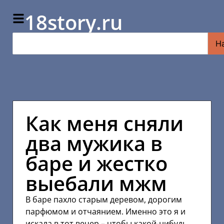
18story.ru
Н
Как меня сняли
два мужика в
баре и жестко
выебали мжм
В баре пахло старым деревом, дорогим
парфюмом и отчаянием. Именно это я и
искала в тот вечер – чтобы какой-нибудь