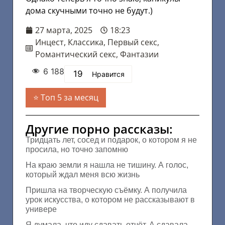
дома скучными точно не будут.)
27 марта, 2025
18:23
Инцест
,
Классика
,
Первый секс
,
Романтический секс
,
Фантазии
6 188
19
Нравится
Топ 5 за месяц
Другие порно рассказы:
Тридцать лет, сосед и подарок, о котором я не
просила, но точно запомню
На краю земли я нашла не тишину. А голос,
который ждал меня всю жизнь
Пришла на творческую съёмку. А получила
урок искусства, о котором не рассказывают в
универе
Я думала, что иду сдавать отчёт. А сдавала