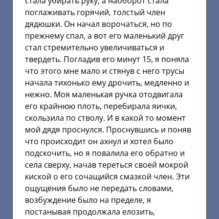
стала убирать руку, а наоборот стала
поглаживать горячий, толстый член
дядюшки. Он начал ворочаться, но по
прежнему спал, а вот его маленький друг
стал стремительно увеличиваться и
твердеть. Погладив его минут 15, я поняла
что этого мне мало и стянув с него трусы
начала тихонько ему дрочить, медленно и
нежно. Моя маленькая ручка отодвигала
его крайнюю плоть, перебирала яички,
скользила по стволу. И в какой то момент
мой дядя проснулся. Проснувшись и поняв
что происходит он ахнул и хотел было
подскочить, но я повалила его обратно и
села сверху, начав тереться своей мокрой
киской о его сочащийся смазкой член. Эти
ощущения было не передать словами,
возбуждение было на пределе, я
постанывая продолжала елозить,