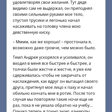
удовлетворяя свои желания. Тут дядя
видимо сам не выдержал, он приподнял
своими сильными руками мое тело,
спустил трусики и легонько начал
насаживать на головку члена мою
девственную киску.
– Мммм, как же хорошо! – простонала я,
возможно даже громче, чем можно было.
Темп Андрея ускорялся и усиливался, он
входил в меня все быстрее и быстрее, а
толчки были жестче и жестче, я уже еле
сдерживалась чтобы не закричать от
наслаждения, как вдруг он вытащил своего
друга, притянул мое лицо к паху и начал
обильно кончать мне в ротик. После того
случая мы повторяли такие ночи еще не
раз, пока я не уехала обратно на учебу…
Однако теперь я точно знаю, каникулы