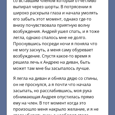
со вставшим членом который отчетливо
выпирал через шорты. В потрясении я
широко раскрыла глаза и начала умолять
его забыть этот момент, однако где-то
внизу почувствовала приятную волну
возбуждения. Андрей ушел спать, и я тоже
легла, однако спалось мне не долго.
Проснувшись посреди ночи я поняла что
не могу заснуть, а меня саму обуревает
возбуждение. Спустя какое-то время я
решила лечь к Андрею на диван, быть
может там мне бы засыпалось лучше.
Я легла на диван и обняла дядю со спины,
он не проснулся, а я почти что начала
засыпать, но расслабившись, моя рука
обнимающая Андрея опустилась прямо
ему на член. В тот момент когда это
произошло меня накрыло желание, и я не