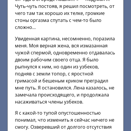
Чуть-чуть постояв, я решил посмотреть, от
чего там так хорошо их телке, громкие
стоны оргазма спутать с чем-то было
сложно…
Увиденная картина, несомненно, поразила
меня. Моя верная жена, вся измазанная
чужой спермой, одновременно отдавалась
двоим рабочим своего отца. Я было
рыпнулся к ним, но один из узбеков,
подняв с земли топор, с яростной
гримасой и бешеным криком преградил
мне путь. Я остановился. Лена казалось, не
замечала происходящего, и продолжала
насаживаться члены узбеков.
Я с какой-то тупой опустошенностью
понимал, что изменить я сейчас ничего не
смогу. Озверевший от долгого отсутствия