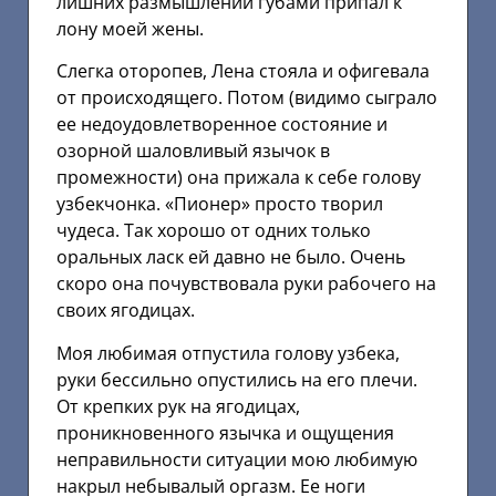
лишних размышлений губами припал к
лону моей жены.
Слегка оторопев, Лена стояла и офигевала
от происходящего. Потом (видимо сыграло
ее недоудовлетворенное состояние и
озорной шаловливый язычок в
промежности) она прижала к себе голову
узбекчонка. «Пионер» просто творил
чудеса. Так хорошо от одних только
оральных ласк ей давно не было. Очень
скоро она почувствовала руки рабочего на
своих ягодицах.
Моя любимая отпустила голову узбека,
руки бессильно опустились на его плечи.
От крепких рук на ягодицах,
проникновенного язычка и ощущения
неправильности ситуации мою любимую
накрыл небывалый оргазм. Ее ноги