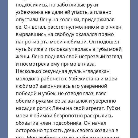
подкосились, но заботливые руки
узбекчонка не дали ей упасть, а плавно
опустили Лену на коленки, придерживая
ее. Он встал, расстегнул молнию и его член
вырвавшись на свободу оказался прямо
напротив рта моей любимой. Он подошел
чуть ближе и головка уперлась в губы моей
жены. Лена подняла свой нетрезвый взгляд
и посмотрела ему прямо в глаза.
Несколько секундная дуэль «гляделка»
молодого рабочего с Узбекистана и моей
любимой закончилась его уверенной
победой и узбек, не отводя глаз, взял
обеими руками ее за затылок и уверенно
насадил ротик Лены на свой агрегат. Губки
моей любимой безропотно раскрылись
обхватив член подсобника. Он начал
осторожно трахать дочь своего хозяина в
рот. Моя любимая то ли из благодарности