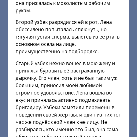
она прижалась к мозолистым рабочим
рукам.
Второй узбек разрядился ей в рот, Лена
обессилено попыталась сплюнуть, но
тягучая густая сперма, вылетев из ее рта, в
основном осела на лице,
преимущественно на подбородке.
Старый узбек нежно вошел в мою жену и
принялся буровить её растраханную
дырочку. Его член, хоть и не был таким уж
большим, приносил моей любимой
огромное удовольствие. Лена вошла во
вкус и принялась активно подмахивать
бригадиру. Узбеки заметили перемены в
поведении своей жертвы, и один из них тот
час же поднёс свой член к ее лицу. Не
разбираясь, кто именно это был, она сама
обхватила губками толстый ствол и