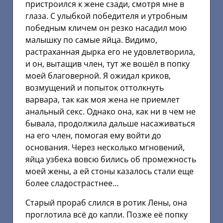
пристроился к жене сзади, смотря мне в
глаза. С улыбкой победителя и утробным
победным кличем он резко насадил мою
малышку по самые яйца. Видимо,
растраханная дырка его не удовлетворила,
и он, вытащив член, тут же вошёл в попку
моей благоверной. Я ожидал криков,
возмущений и попыток оттолкнуть
варвара, так как моя жена не приемлет
анальный секс. Однако она, как ни в чем не
бывала, продолжила дальше насаживаться
на его член, помогая ему войти до
основания. Через несколько мгновений,
яйца узбека вовсю бились об промежность
моей жены, а ей стоны казалось стали еще
более сладострастнее…
Старый прораб слился в ротик Лены, она
проглотила всё до капли. Позже её попку