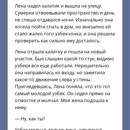
Лена надел халатик и вышла на улицу.
Сумерки отвоевывали пространство и день
не спеша отдавался ночи. Изначально она
хотела пойти спать в дом, но внезапно ей
стало жалко того узбекчонка, и она решила
проверить как сильно ему досталось.
Лена отрыла калитку и пошла на новый
участок. Был слышен какой-то стук, видимо
узбеки все еще работали. Нерешительно
она направилась ко входу, но заметила
какое-то движение слева у стены.
Приглядевшись, Лена поняла, что это тот
самый молодой узбек. Он сидел прямо на
отмостке и молчал. Моя жена подошла к
нему.
— Ну, как ты?
Узбек молчал, только лишь швыркнул