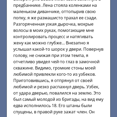
предбаннике. Лена стояла коленками на
маленьком диванчике, оттопырив свою
попку, я же размашисто трахал ее сзади.
Разгоряченная узкая дырочка, мокрые
волосы в моих руках, помогающие мне
контролировать процесс и натягивать
жену как можно глубже… Внезапно я
услышал какой-то шорох у двери. Повернув
голову, не снижая при этом темпа, я
отчетливо увидел чей-то глаз в замочной
скважине. Видимо, громкие стоны моей
любимой привлекли кого-то из узбеков.
Приготовившись, я отпрянул от своей
любимой и резко распахнул дверь. Узбек,
от удара дверью, повалился на землю. Это
был самый молодой из бригады, на вид ему
едва исполнилось 18. Его штаны были
спущены, в правой руке зажат член. Он