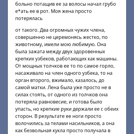
больно потащив ее за волосы начал грубо
е*ать ее в рот. Моя жена просто
потерялась
от такого. Два огромных чужих члена,
совершенно не церемонясь жестко, по
животному, имели мою любимую. Она
была зажата между двух здоровенных
крепких узбеков, работающих как машины.
От мощных толчков ее то по самое горло,
насаживало на член одного узбека, то на
орган второго, вжимало, казалось, до
самой матки. Лена была уже просто не в
силах стоять, от одного из толчков она
потеряла равновесие, и готова было
упасть, но крепкие руки держали ее с обеих
сторон. В результате ее ноги просто
волочились за телами насильников, а она
как безвольная кукла просто получала в