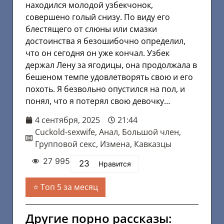
находился молодой узбекчонок,
совершено голый снизу. По виду его
блестящего от слюны или смазки
достоинства я безошибочно определил,
что он сегодня он уже кончал. Узбек
держал Лену за ягодицы, она продолжала в
бешеном темпе удовлетворять свою и его
похоть. Я безвольно опустился на пол, и
понял, что я потерял свою девочку…
4 сентября, 2025
21:44
Cuckold-sexwife
,
Анал
,
Большой член
,
Групповой секс
,
Измена
,
Кавказцы
27 995
23
Нравится
Топ 5 за месяц
Другие порно рассказы: