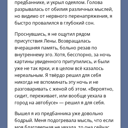
предбаннике, и укрыл одеялом. Голова
разрывалась от обилия различных мыслей,
но видимо от нервного перенапряжения, я
быстро провалился в глубокий сон.
Проснувшись, я не ощутил рядом
присутствия Лены. Возвращалась
вчерашняя память, больно резав по
внутреннему эго. Хотя, бесспорно, за ночь
картины увиденного притупились, и были
уже не так ярки, и в целом всё казалось
нереальным. Я твёрдо решил для себя
никогда не вспоминать эту ночь и не
разговаривать с женой об этом. «Вероятно,
сидит, переживает, или вообще уехала в
город на автобусе» — решил я для себя.
Вышел я из предбанника уже довольно
бодрый. Меня подогревала мысль, что если
моя благоверная не уехала, то она сейчас,