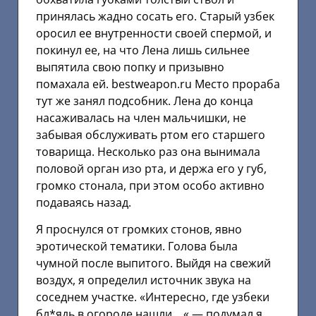
принялась жадно сосать его. Старый узбек
оросил ее внутренности своей спермой, и
покинул ее, на что Лена лишь сильнее
выпятила свою попку и призывно
помахала ей. bеstwеаpоn.ru Место прораба
тут же занял подсобник. Лена до конца
насаживалась на член мальчишки, не
забывая обслуживать ртом его старшего
товарища. Несколько раз она вынимала
половой орган изо рта, и держа его у губ,
громко стонала, при этом особо активно
подаваясь назад.
Я проснулся от громких стонов, явно
эротической тематики. Голова была
чумной после выпитого. Выйдя на свежий
воздух, я определил источник звука на
соседнем участке. «Интересно, где узбеки
бл*ядь в огороде нашли… « — подумал я.