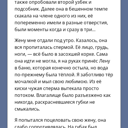
также опробовали второй узбек и
подсобник. Далее она в бешенном темпе
скакала на члене одного из них, её
попеременно имели в разные отверстия,
были моменты когда и сразу в три…
Жену мне отдали под утро. Казалось, она
вся пропиталась спермой. Её лицо, грудь,
ноги, — всё было в засохшей корке. Сама
она идти не могла, я на руках принёс Лену
в баню, которая конечно остыла, но вода
по-прежнему была тёплой. Я заботливо тёр
мочалкой и мыл свою любимою. Из её
киски чужая сперма вытекала просто
потоком. Влагалище было разъезжено как
никогда, раскрасневшиеся губки не
смыкались.
Я попытался поцеловать свою жену, она
слабо сопротивлялась. На губах был