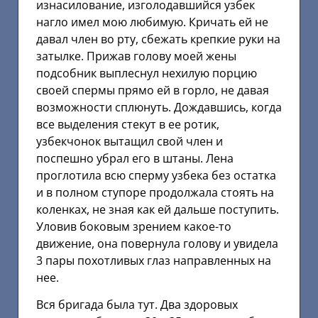
изнасилование, изголодавшийся узбек
нагло имел мою любимую. Кричать ей не
давал член во рту, сбежать крепкие руки на
затылке. Прижав голову моей жены
подсобник выплеснул нехилую порцию
своей спермы прямо ей в горло, не давая
возможности сплюнуть. Дождавшись, когда
все выделения стекут в ее ротик,
узбекчонок вытащил свой член и
поспешно убрал его в штаны. Лена
проглотила всю сперму узбека без остатка
и в полном ступоре продолжала стоять на
коленках, не зная как ей дальше поступить.
Уловив боковым зрением какое-то
движение, она повернула голову и увидела
3 пары похотливых глаз направленных на
нее.
Вся бригада была тут. Два здоровых