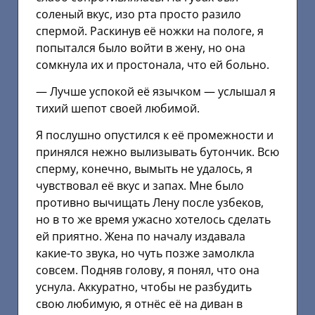
соленый вкус, изо рта просто разило
спермой. Раскинув её ножки на пологе, я
попытался было войти в жену, но она
сомкнула их и простонала, что ей больно.
— Лучше успокой её язычком — услышал я
тихий шепот своей любимой.
Я послушно опустился к её промежности и
принялся нежно вылизывать бутончик. Всю
сперму, конечно, вымыть не удалось, я
чувствовал её вкус и запах. Мне было
противно вычищать Лену после узбеков,
но в то же время ужасно хотелось сделать
ей приятно. Жена по началу издавала
какие-то звука, но чуть позже замолкла
совсем. Подняв голову, я понял, что она
уснула. Аккуратно, чтобы не разбудить
свою любимую, я отнёс её на диван в