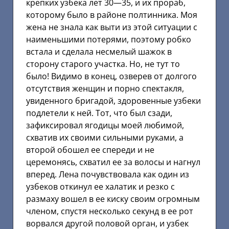
крепких узбека лет 30—35, и их прораб,
которому было в районе полтинника. Моя
жена не знала как выти из этой ситуации с
наименьшими потерями, поэтому робко
встала и сделала несмелый шажок в
сторону старого участка. Но, не тут то
было! Видимо в конец, озверев от долгого
отсутствия женщин и порно спектакля,
увиденного бригадой, здоровенные узбеки
подлетели к ней. Тот, что был сзади,
зафиксировал ягодицы моей любимой,
схватив их своими сильными руками, а
второй обошел ее спереди и не
церемонясь, схватил ее за волосы и нагнул
вперед. Лена почувствовала как один из
узбеков откинул ее халатик и резко с
размаху вошел в ее киску своим огромным
членом, спустя несколько секунд в ее рот
ворвался другой половой орган, и узбек