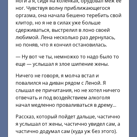
ноги а я, сидя на коленках, орудовал меж ее
ног. Чувствуя волну приближающегося
оргазма, она начала бешено теребить свой
клитор, но я не в силах уже больше
сдерживаться, выстрелил в лоно своей
любимой. Лена несколько раз дернулась,
но поняв, что я кончил остановилась.
— Ну вот че ты, немножко то надо было то
еще — услышал я злое шипение жены.
Ничего не говоря, я молча встал и
повалился на диван рядом с Леной. Я
слышал ее причитания, но не хотел ничего
отвечать и под воздействием алкоголя
начал медленно проваливаться в дрему…
Рассказ, который пойдет дальше, частично
я услышал от жены, частично увидел сам, а
частично додумал сам (куда уж без этого).