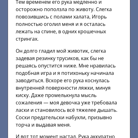
Тем временем его рука медленно и
осторожно поползла по животу. Слегка
повозившись с полами халата, Игорь
полностью оголил меня и я осталась
лежать на спине, в одних крошечных
стрингах.
Он долго гладил мой животик, слегка
задевая резинку трусиков, как бы не
решаясь опустится ниже. Мне нравилась
подобная игра и я потихоньку начинала
заводиться. Вскоре его рука коснулась
внутренней поверхности ляжки, минуя
киску. Даже промелькнула мысль
сожаления — моя девочка уже требовала
ласки и становилось всё тяжелее дышать.
Соски предательски набухли, призывно
торча и выдавая меня.
И вот тот момент настал. Рука аккуратно