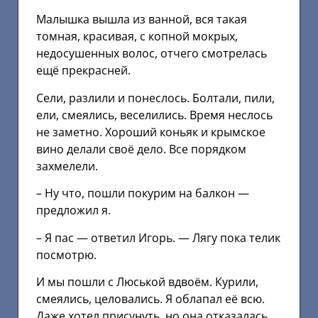
Малышка вышла из ванной, вся такая
томная, красивая, с копной мокрых,
недосушенных волос, отчего смотрелась
ещё прекрасней.
Сели, разлили и понеслось. Болтали, пили,
ели, смеялись, веселились. Время неслось
не заметно. Хороший коньяк и крымское
вино делали своё дело. Все порядком
захмелели.
– Ну что, пошли покурим на балкон —
предложил я.
– Я пас — ответил Игорь. — Лягу пока телик
посмотрю.
И мы пошли с Люськой вдвоём. Курили,
смеялись, целовались. Я облапал её всю.
Даже хотел присунуть, но она отказалась.