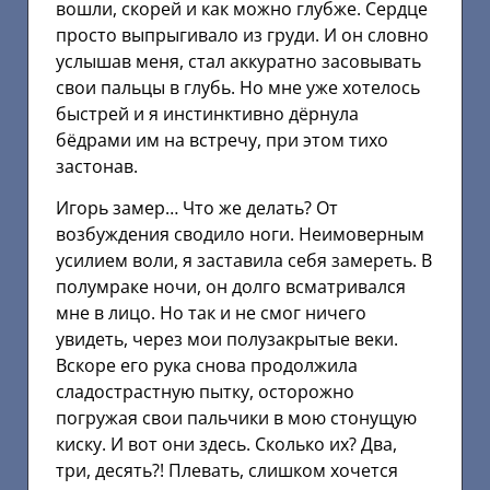
вошли, скорей и как можно глубже. Сердце
просто выпрыгивало из груди. И он словно
услышав меня, стал аккуратно засовывать
свои пальцы в глубь. Но мне уже хотелось
быстрей и я инстинктивно дёрнула
бёдрами им на встречу, при этом тихо
застонав.
Игорь замер… Что же делать? От
возбуждения сводило ноги. Неимоверным
усилием воли, я заставила себя замереть. В
полумраке ночи, он долго всматривался
мне в лицо. Но так и не смог ничего
увидеть, через мои полузакрытые веки.
Вскоре его рука снова продолжила
сладострастную пытку, осторожно
погружая свои пальчики в мою стонущую
киску. И вот они здесь. Сколько их? Два,
три, десять?! Плевать, слишком хочется