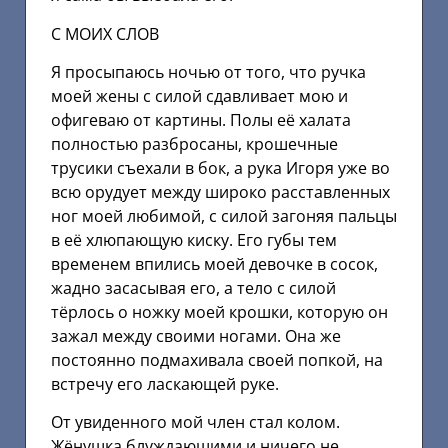
С МОИХ СЛОВ
Я просыпаюсь ночью от того, что ручка
моей жены с силой сдавливает мою и
офигеваю от картины. Полы её халата
полностью разбросаны, крошечные
трусики съехали в бок, а рука Игоря уже во
всю орудует между широко расставленных
ног моей любимой, с силой загоняя пальцы
в её хлюпающую киску. Его губы тем
временем впились моей девочке в сосок,
жадно засасывая его, а тело с силой
тёрлось о ножку моей крошки, которую он
зажал между своими ногами. Она же
постоянно подмахивала своей попкой, на
встречу его ласкающей руке.
От увиденного мой член стал колом.
Жёнушка блуждающими и ничего не