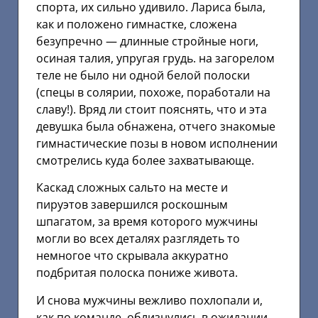
спорта, их сильно удивило. Лариса была,
как и положено гимнастке, сложена
безупречно — длинные стройные ноги,
осиная талия, упругая грудь. на загорелом
теле не было ни одной белой полоски
(спецы в солярии, похоже, поработали на
славу!). Вряд ли стоит пояснять, что и эта
девушка была обнажена, отчего знакомые
гимнастические позы в новом исполнении
смотрелись куда более захватывающе.
Каскад сложных сальто на месте и
пируэтов завершился роскошным
шпагатом, за время которого мужчины
могли во всех деталях разглядеть то
немногое что скрывала аккуратно
подбритая полоска пониже живота.
И снова мужчины вежливо похлопали и,
как по команде, облизнулись в ожидании