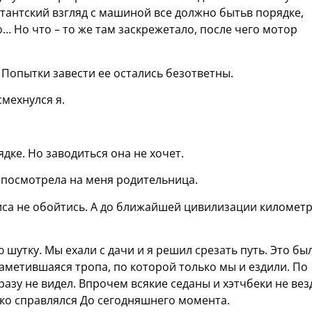
етантский взгляд с машиной все должно бытьв порядке,
 Но что – то же там заскрежетало, после чего мотор
 Попытки завести ее остались безответны.
смехнулся я.
ядке. Но заводиться она не хочет.
о посмотрела на меня родительница.
рвиса не обойтись. А до ближайшей цивилизации километ
шутку. Мы ехали с дачи и я решил срезать путь. Это бы
наметившаяся тропа, по которой только мы и ездили. По
разу не видел. Впрочем всякие седаны и хэтчбеки не вез
гко справлялся До сегодняшнего момента.