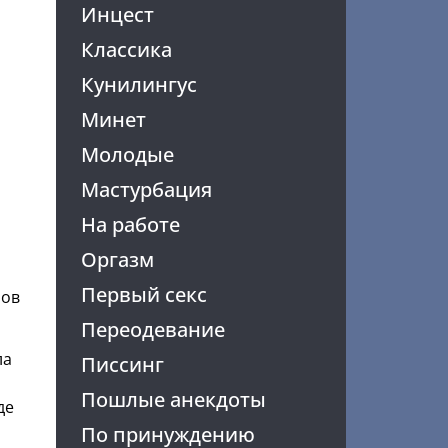
Инцест
Классика
Кунилингус
Минет
Молодые
Мастурбация
На работе
Оргазм
Первый секс
ров
Переодевание
ла
Писсинг
Пошлые анекдоты
де
По принуждению