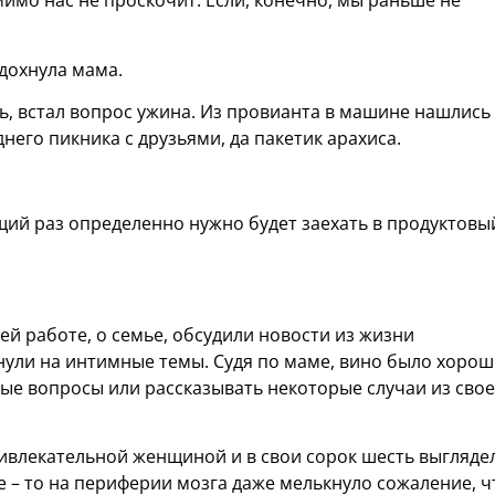
 мимо нас не проскочит. Если, конечно, мы раньше не
здохнула мама.
ь, встал вопрос ужина. Из провианта в машине нашлись
него пикника с друзьями, да пакетик арахиса.
ющий раз определенно нужно будет заехать в продуктовы
ей работе, о семье, обсудили новости из жизни
нули на интимные темы. Судя по маме, вино было хорош
ые вопросы или рассказывать некоторые случаи из сво
ривлекательной женщиной и в свои сорок шесть выгляде
е – то на периферии мозга даже мелькнуло сожаление, ч