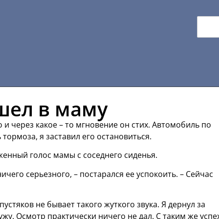
шел в маму
 и через какое – то мгновение он стих. Автомобиль по
тормоза, я заставил его остановиться.
женный голос мамы с соседнего сиденья.
ничего серьезного, – постарался ее успокоить. – Сейчас
устяков не бывает такого жуткого звука. Я дернул за
жу. Осмотр практически ничего не дал. С таким же усп