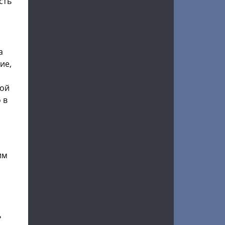
сть
а
ие,
той
 в
им
ь