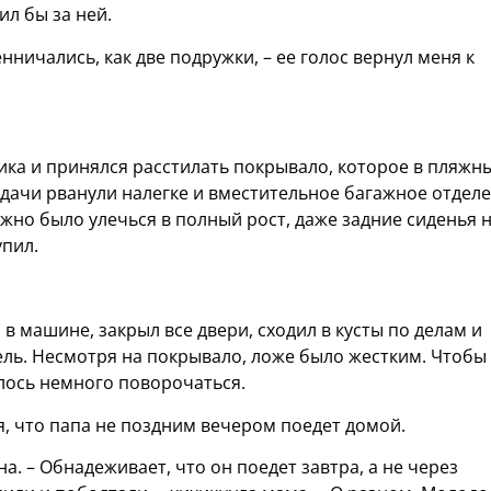
ил бы за ней.
нничались, как две подружки, – ее голос вернул меня к
ика и принялся расстилать покрывало, которое в пляжн
с дачи рванули налегке и вместительное багажное отдел
жно было улечься в полный рост, даже задние сиденья 
упил.
 в машине, закрыл все двери, сходил в кусты по делам и
ль. Несмотря на покрывало, ложе было жестким. Чтобы
лось немного поворочаться.
я, что папа не поздним вечером поедет домой.
а. – Обнадеживает, что он поедет завтра, а не через