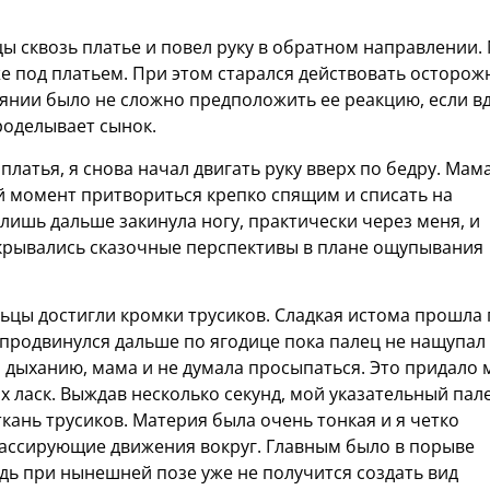
ы сквозь платье и повел руку в обратном направлении.
же под платьем. При этом старался действовать осторож
оянии было не сложно предположить ее реакцию, если в
роделывает сынок.
латья, я снова начал двигать руку вверх по бедру. Мам
й момент притвориться крепко спящим и списать на
 лишь дальше закинула ногу, практически через меня, и
открывались сказочные перспективы в плане ощупывания
ьцы достигли кромки трусиков. Сладкая истома прошла 
 продвинулся дальше по ягодице пока палец не нащупал
 дыханию, мама и не думала просыпаться. Это придало 
х ласк. Выждав несколько секунд, мой указательный пал
кань трусиков. Материя была очень тонкая и я четко
 массирующие движения вокруг. Главным было в порыве
едь при нынешней позе уже не получится создать вид