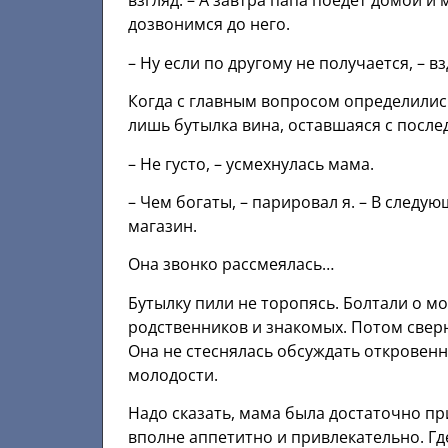
взгляд. – А завтра папа поедет домой и
дозвонимся до него.
– Ну если по другому не получается, – в
Когда с главным вопросом определилис
лишь бутылка вина, оставшаяся с послед
– Не густо, – усмехнулась мама.
– Чем богаты, – парировал я. – В следу
магазин.
Она звонко рассмеялась…
Бутылку пили не торопясь. Болтали о мо
родственников и знакомых. Потом свер
Она не стеснялась обсуждать откровенн
молодости.
Надо сказать, мама была достаточно п
вполне аппетитно и привлекательно. Гд