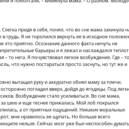
или и поболтали, – хихикнула мама. – О разном. Молодо
легка придя в себя, понял, что во сне мама закинула н
е в грудь. Я не торопился вернуть ее в исходное положен
не это приятно. Осознание данного факта ничуть не
апретительные барьеры и я лежал и наслаждался тепло
я – то нега. Я почувствовал легкое возбуждение. Где – то
ль, что нужно постараться просто заснуть, но тут же и
рожно вытащил руку и аккуратно обнял маму за плечи.
 осторожно погладил вверх, дойдя до ягодицы. Под легк
иков. Возбуждение стало усиливаться. Во сне мама,
 за шею и еще теснее прижалась. Мой лоб покрылся
велилась, а от приятных ощущений. Никаких моральных
рот, мне нравилось ее щупать. Но больше всего
принципе нельзя. Сейчас мозг уже был неспособен думат