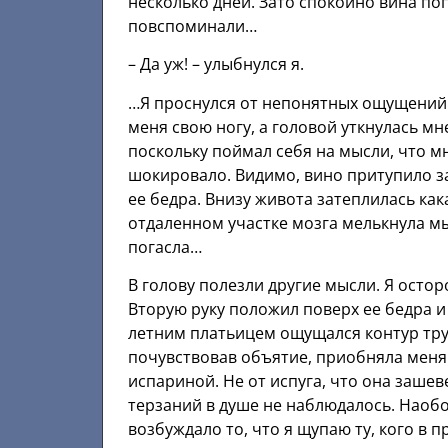
несколько дней. Зато спокойно вина поп
повспоминали…
– Да уж! – улыбнулся я.
…Я проснулся от непонятных ощущений. С
меня свою ногу, а головой уткнулась мн
поскольку поймал себя на мысли, что м
шокировало. Видимо, вино притупило з
ее бедра. Внизу живота затеплилась кака
отдаленном участке мозга мелькнула мыс
погасла…
В голову полезли другие мысли. Я осто
Вторую руку положил поверх ее бедра и
летним платьицем ощущался контур трус
почувствовав объятие, приобняла меня
испариной. Не от испуга, что она заше
терзаний в душе не наблюдалось. Наобо
возбуждало то, что я щупаю ту, кого в 