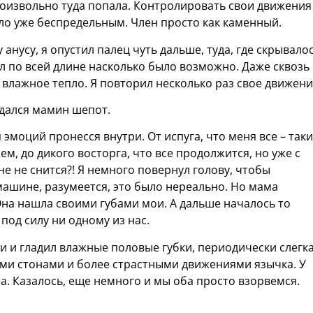
роизвольно туда попала. Контролировать свои движения
ло уже беспредельным. Член просто как каменный.
нусу, я опустил палец чуть дальше, туда, где скрывало
ил по всей длине насколько было возможно. Даже сквозь
 влажное тепло. Я повторил несколько раз свое движени
здался мамин шепот.
эмоций пронесся внутри. От испуга, что меня все – таки
м, до дикого восторга, что все продолжится, но уже с
е не снится?! Я немного повернул голову, чтобы
 машине, разумеется, это было нереально. Но мама
Она нашла своими губами мои. А дальше началось то
под силу ни одному из нас.
и и гладил влажные половые губки, периодически слегк
ими стонами и более страстными движениями язычка. У
. Казалось, еще немного и мы оба просто взорвемся.