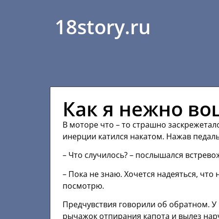
18story.ru
Как я нежно во
В моторе что – то страшно заскрежетало
инерции катился накатом. Нажав педаль 
– Что случилось? – послышался встрево
– Пока не знаю. Хочется надеяться, что 
посмотрю.
Предчувствия говорили об обратном. У п
рычажок отпирания капота и вылез нару