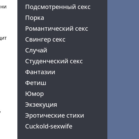
Подсмотренный секс
они
Порка
Романтический секс
щит
Свингер секс
Случай
Студенческий секс
Фантазии
Фетиш
Юмор
Экзекуция
у
Эротические стихи
Cuckold-sexwife