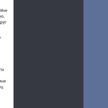
 Мне
но,
друг
а
по
мне
ец