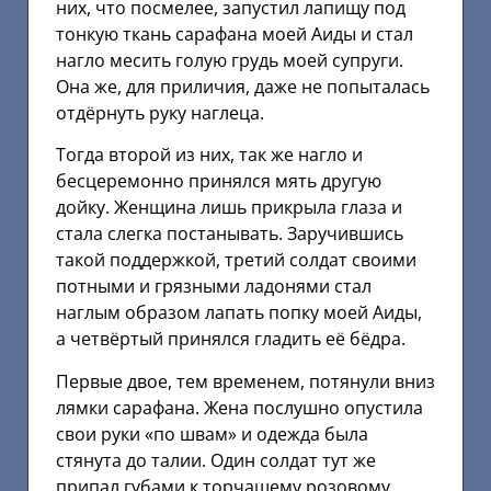
них, что посмелее, запустил лапищу под
тонкую ткань сарафана моей Аиды и стал
нагло месить голую грудь моей супруги.
Она же, для приличия, даже не попыталась
отдёрнуть руку наглеца.
Тогда второй из них, так же нагло и
бесцеремонно принялся мять другую
дойку. Женщина лишь прикрыла глаза и
стала слегка постанывать. Заручившись
такой поддержкой, третий солдат своими
потными и грязными ладонями стал
наглым образом лапать попку моей Аиды,
а четвёртый принялся гладить её бёдра.
Первые двое, тем временем, потянули вниз
лямки сарафана. Жена послушно опустила
свои руки «по швам» и одежда была
стянута до талии. Один солдат тут же
припал губами к торчащему розовому