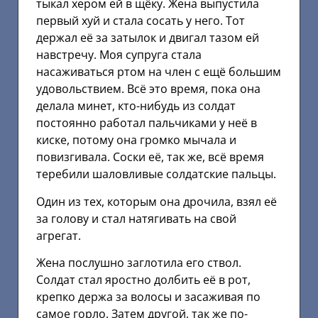
тыкал хером ей в щёку. Жена выпустила
первый хуй и стала сосать у него. Тот
держал её за затылок и двигал тазом ей
навстречу. Моя супруга стала
насаживаться ртом на член с ещё большим
удовольствием. Всё это время, пока она
делала минет, кто-нибудь из солдат
постоянно работал пальчиками у неё в
киске, потому она громко мычала и
повизгивала. Соски её, так же, всё время
теребили шаловливые солдатские пальцы.
Один из тех, которым она дрочила, взял её
за голову и стал натягивать на свой
агрегат.
Жена послушно заглотила его ствол.
Солдат стал яростно долбить её в рот,
крепко держа за волосы и засаживая по
самое горло. Затем другой, так же по-