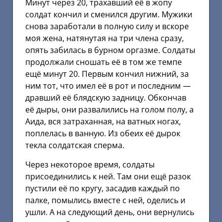
Минут через 20, трахавший её в жопу
солдат кончил и сменился другим. Мужики
снова заработали в полную силу и вскоре
моя жена, натянутая на три члена сразу,
опять забилась в бурном оргазме. Солдаты
продолжали сношать её в том же темпе
ещё минут 20. Первым кончил нижний, за
ним тот, что имел её в рот и последним —
дравший её блядскую задницу. Обкончав
её дыры, они развалились на голом полу, а
Аида, вся затраханная, на ватных ногах,
поплелась в ванную. Из обеих её дырок
текла солдатская сперма.
Через некоторое время, солдаты
присоединились к ней. Там они ещё разок
пустили её по кругу, засадив каждый по
палке, помылись вместе с ней, оделись и
ушли. А на следующий день, они вернулись