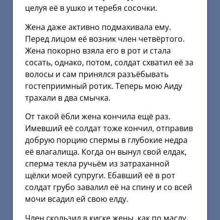
целуя её в ушко и теребя сосочки.
Жена даже активно подмахивала ему.
Перед лицом её возник член четвёртого.
Жена покорно взяла его в рот и стала
сосать, однако, потом, солдат схватил её за
волосы и сам принялся разъёбывать
гостеприимный ротик. Теперь мою Аиду
трахали в два смычка.
От такой ёбли жена кончила ещё раз.
Имевший её солдат тоже кончил, отправив
добрую порцию спермы в глубокие недра
её влагалища. Когда он вынул свой елдак,
сперма текла ручьём из затраханной
щёлки моей супруги. Ебавший её в рот
солдат грубо завалил её на спину и со всей
мочи всадил ей свою елду.
Член скользил в киске жены, как по маслу,