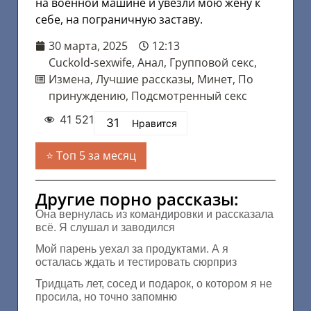
на военной машине и увезли мою жену к
себе, на пограничную заставу.
30 марта, 2025
12:13
Cuckold-sexwife
,
Анал
,
Групповой секс
,
Измена
,
Лучшие рассказы
,
Минет
,
По
принуждению
,
Подсмотренный секс
41 521
31
Нравится
Топ 5 за месяц
Другие порно рассказы:
Она вернулась из командировки и рассказала
всё. Я слушал и заводился
Мой парень уехал за продуктами. А я
осталась ждать и тестировать сюрприз
Тридцать лет, сосед и подарок, о котором я не
просила, но точно запомню