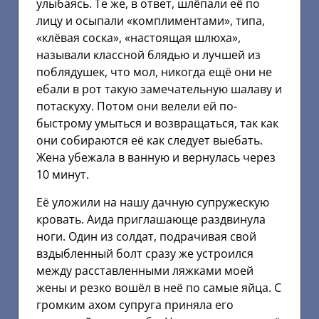
улыбаясь. Те же, в ответ, шлёпали её по
лицу и осыпали «комплиментами», типа,
«клёвая соска», «настоящая шлюха»,
называли классной блядью и лучшей из
поблядушек, что мол, никогда ещё они не
ебали в рот такую замечательную шалаву и
потаскуху. Потом они велели ей по-
быстрому умыться и возвращаться, так как
они собираются её как следует выебать.
Жена убежала в ванную и вернулась через
10 минут.
Её уложили на нашу дачную супружескую
кровать. Аида приглашающе раздвинула
ноги. Один из солдат, подрачивая свой
вздыбленный болт сразу же устроился
между расставленными ляжками моей
жены и резко вошёл в неё по самые яйца. С
громким ахом супруга приняла его