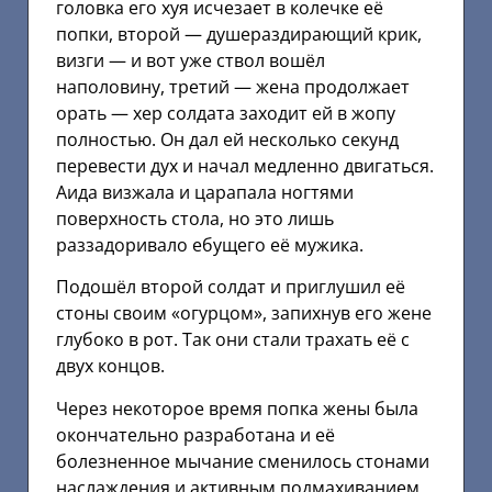
головка его хуя исчезает в колечке её
попки, второй — душераздирающий крик,
визги — и вот уже ствол вошёл
наполовину, третий — жена продолжает
орать — хер солдата заходит ей в жопу
полностью. Он дал ей несколько секунд
перевести дух и начал медленно двигаться.
Аида визжала и царапала ногтями
поверхность стола, но это лишь
раззадоривало ебущего её мужика.
Подошёл второй солдат и приглушил её
стоны своим «огурцом», запихнув его жене
глубоко в рот. Так они стали трахать её с
двух концов.
Через некоторое время попка жены была
окончательно разработана и её
болезненное мычание сменилось стонами
наслаждения и активным подмахиванием