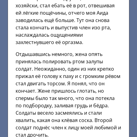
хозяйски, стал ебать её в рот, отвешивая
ей лёгкие пощёчины, отчего моя Аида
заводилась ещё больше. Тут она снова
стала кончать и выпустив член изо рта,
наслаждалась ощущениями
захлестнувшего её оргазма.
Отдышавшись немного, жена опять
принялась полировать ртом залупы
солдат. Неожиданно, один из них крепко
прижал её голову к паху и с громким рёвом
стал двигать торсом. Я понял, что он
кончает. Жене пришлось глотать, но
спермы было так много, что она потекла
по подбородку, заливая грудь и бёдра.
Солдаты весело засмеялись и стали
хвалить, какая она клёвая соска. Второй
солдат поднёс член к лицу моей любимой и
стал дрочить.