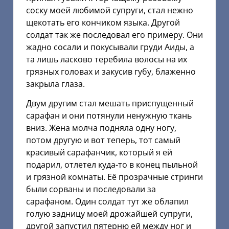
соску моей любимой супруги, стал нежно
щекотать его кончиком языка. Другой
солдат так же последовал его примеру. Они
жадно сосали и покусывали груди Аиды, а
та лишь ласково теребила волосы на их
грязных головах и закусив губу, блаженно
закрыла глаза.
Двум другим стал мешать приспущенный
сарафан и они потянули ненужную ткань
вниз. Жена молча подняла одну ногу,
потом другую и вот теперь, тот самый
красивый сарафанчик, который я ей
подарил, отлетел куда-то в конец пыльной
и грязной комнаты. Её прозрачные стринги
были сорваны и последовали за
сарафаном. Один солдат тут же облапил
голую задницу моей дрожайшей супруги,
другой запустил пятерню ей между ног и