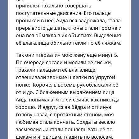
принялся нахально совершать
поступательные движения. Его пальцы
проникли в неё, Аида вся задрожала, стала
прерывисто дышать, стоны стали громче и
она вся обмякла в их объятиях. Выделения
её влагалища обильно текли по её ляжкам.
Так они «терзали» мою жену ещё минут 5.
По очереди сосали и месили её сиськи,
трахали пальцами её влагалище,
отвешивали звонкие шлепки по упругой
попке. Короче, в восемь рук обласкали её
от и до. С блаженным выражением лица
Аида понимала, что ей сейчас как никогда
хорошо. И вдруг, сжав бёдра и откинув
голову назад, с протяжным стоном, моя
любимая стала кончать. Солдаты весело
засмеялись и стали пошлёпывать её по
щекам и ягодицам, гладить по волосам,