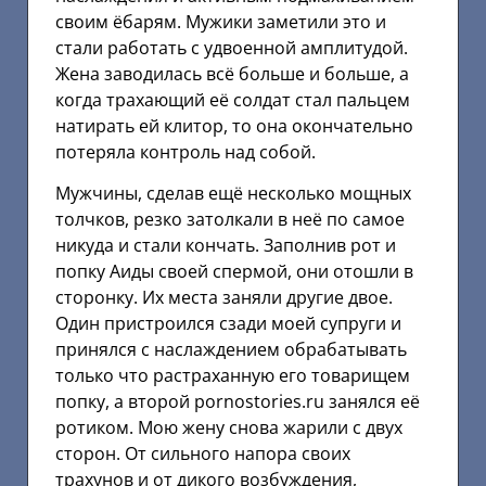
своим ёбарям. Мужики заметили это и
стали работать с удвоенной амплитудой.
Жена заводилась всё больше и больше, а
когда трахающий её солдат стал пальцем
натирать ей клитор, то она окончательно
потеряла контроль над собой.
Мужчины, сделав ещё несколько мощных
толчков, резко затолкали в неё по самое
никуда и стали кончать. Заполнив рот и
попку Аиды своей спермой, они отошли в
сторонку. Их места заняли другие двое.
Один пристроился сзади моей супруги и
принялся с наслаждением обрабатывать
только что растраханную его товарищем
попку, а второй pornostories.ru занялся её
ротиком. Мою жену снова жарили с двух
сторон. От сильного напора своих
трахунов и от дикого возбуждения,