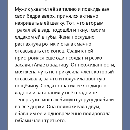
Мужик ухватил её за талию и подкидывая
свои бедра вверх, принялся активно
наяривать в её щелку. Тот, что вторым
трахал её в зад, подошёл и ткнул своим
елдаком ей в губы. Жена послушно
распахнула ротик и стала смачно
отсасывать его конец. Сзади к ней
пристроился еще один солдат и резко
засадил Аиде в задницу. От неожиданности,
моя жена чуть не прикусила член, который
отсасывала, за что и получила звонкую
пощёчину. Солдат схватил её ягодицы в
ладони и затаранил у неё в заднице.
Теперь уже мою любимую супругу долбили
во все дырки. Она подмахивала двум,
ебавшим её и одновременно полировала
губами член третьего.