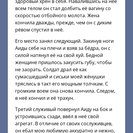
здоровый хрен в себя. Навалившись на неё
всем телом он стал долбить её вагину со
скоростью отбойного молота. Жена
кончила дважды, прежде, чем он с диким
рёвом спустил в неё.
Его место занял следующий. Закинув ноги
Аиды себе на плечи и взяв за бёдра, он с
силой натянул её на свой хуй. Бедной
женщине пришлось закусить губу, чтобы
не заорать. Солдат драл её как
сумасшедший и сиськи моей жёнушки
тряслись в такт его мощным толчкам. С
громким воем она снова кончила. Следом,
в неё кончил и её трахун.
Третий служивый повернул Аиду на бок и
устроившись сзади, ввёл в неё свой
агрегат. В отличие от своих сослуживцев,
он ебал мою любимую аккуратно и нежно,