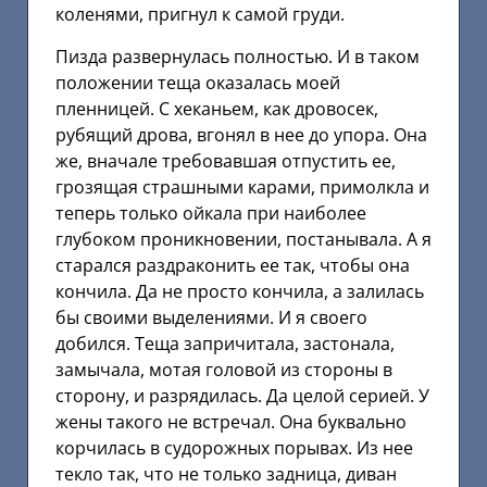
коленями, пригнул к самой груди.
Пизда развернулась полностью. И в таком
положении теща оказалась моей
пленницей. С хеканьем, как дровосек,
рубящий дрова, вгонял в нее до упора. Она
же, вначале требовавшая отпустить ее,
грозящая страшными карами, примолкла и
теперь только ойкала при наиболее
глубоком проникновении, постанывала. А я
старался раздраконить ее так, чтобы она
кончила. Да не просто кончила, а залилась
бы своими выделениями. И я своего
добился. Теща запричитала, застонала,
замычала, мотая головой из стороны в
сторону, и разрядилась. Да целой серией. У
жены такого не встречал. Она буквально
корчилась в судорожных порывах. Из нее
текло так, что не только задница, диван