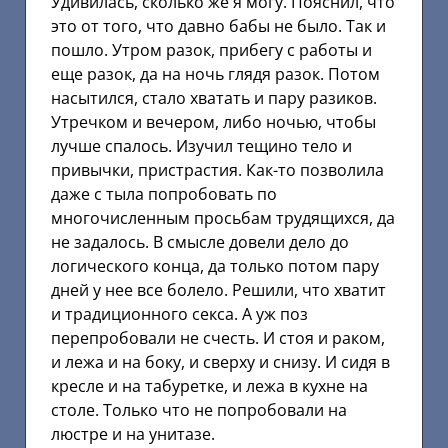
Удивилась, сколько же я могу. Пояснил, что
это от того, что давно бабы не было. Так и
пошло. Утром разок, прибегу с работы и
еще разок, да на ночь глядя разок. Потом
насытился, стало хватать и пару разиков.
Утречком и вечером, либо ночью, чтобы
лучше спалось. Изучил тещино тело и
привычки, пристрастия. Как-то позволила
даже с тыла попробовать по
многочисленным просьбам трудящихся, да
не задалось. В смысле довели дело до
логического конца, да только потом пару
дней у нее все болело. Решили, что хватит
и традиционного секса. А уж поз
перепробовали не счесть. И стоя и раком,
и лежа и на боку, и сверху и снизу. И сидя в
кресле и на табуретке, и лежа в кухне на
столе. Только что не попробовали на
люстре и на унитазе.