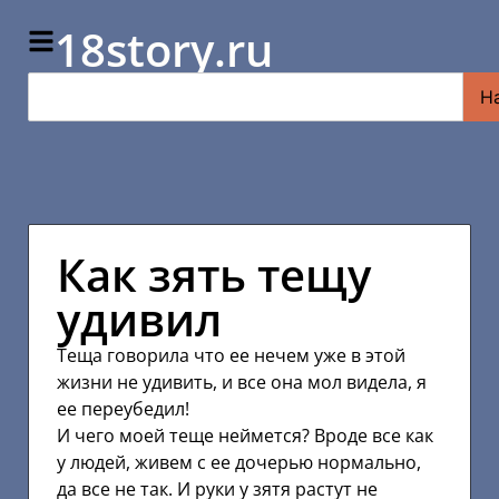
18story.ru
Н
Как зять тещу
удивил
Теща говорила что ее нечем уже в этой
жизни не удивить, и все она мол видела, я
ее переубедил!
И чего моей теще неймется? Вроде все как
у людей, живем с ее дочерью нормально,
да все не так. И руки у зятя растут не