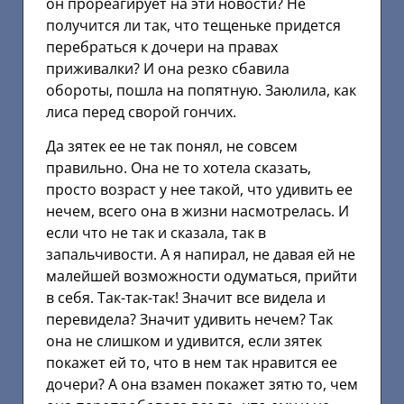
он прореагирует на эти новости? Не
получится ли так, что тещеньке придется
перебраться к дочери на правах
приживалки? И она резко сбавила
обороты, пошла на попятную. Заюлила, как
лиса перед сворой гончих.
Да зятек ее не так понял, не совсем
правильно. Она не то хотела сказать,
просто возраст у нее такой, что удивить ее
нечем, всего она в жизни насмотрелась. И
если что не так и сказала, так в
запальчивости. А я напирал, не давая ей не
малейшей возможности одуматься, прийти
в себя. Так-так-так! Значит все видела и
перевидела? Значит удивить нечем? Так
она не слишком и удивится, если зятек
покажет ей то, что в нем так нравится ее
дочери? А она взамен покажет зятю то, чем