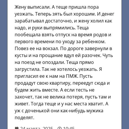
Жену выписали. А теще пришла пора
уезжать. Теперь зять был хорошим. И денег
зарабатывал достаточно, и жену холил как
надо, и руки выпрямились. Теща
пообещала взять отпуск на время родов и
первого времени по уходу за ребенком.
Повез ее на вокзал. По дороге завернули в
кусты и на прощание вдул ей разочек. Чуть
на поезд не опоздали. Теща прямо
загрустила. Так не хотелось уезжать. Я
пригласил ее к нам на ПМЖ. Пусть
продадут свою квартиру, переедут сюда и
будем жить вместе. А если тесть не
захочет, так не велика потеря, пусть там и
живет. Тогда теще и у нас места хватит. А
уж с доченькой они как-нибудь мужика
поделят.
24 марта, 2025
10:45