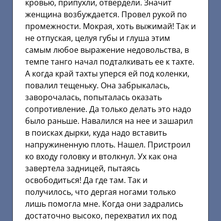
кровью, припухли, отвердели. Значит
женщина возбуждается. Провел рукой по
промежности. Мокрая, хоть выжимай! Так и
не отпуская, целуя губы и глуша этим
самым любое выражение недовольства, в
темпе танго начал подталкивать ее к тахте.
А когда край тахты уперся ей под коленки,
повалил тещеньку. Она забрыкалась,
заворочалась, попыталась оказать
сопротивление. Да только делать это надо
было раньше. Навалился на нее и зашарил
в поисках дырки, куда надо вставить
напружиненную плоть. Нашел. Пристроил
ко входу головку и втолкнул. Ух как она
завертела задницей, пытаясь
освободиться! Да где там. Так и
получилось, что дергая ногами только
лишь помогла мне. Когда они задрались
достаточно высоко, перехватил их под