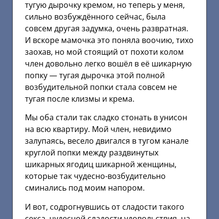
тугую дырочку кремом, но теперь у меня,
сильно возбуждённого сейчас, была
совсем другая задумка, очень развратная.
И вскоре мамочка это поняла воочию, тихо
заохав, но мой стоящий от похоти колом
член довольно легко вошёл в её шикарную
попку — тугая дырочка этой полной
возбудительной попки стала совсем не
тугая после клизмы и крема.
Мы оба стали так сладко стонать в унисон
на всю квартиру. Мой член, невидимо
залупаясь, весело двигался в тугом канале
круглой попки между раздвинутых
шикарных ягодиц шикарной женщины,
которые так чудесно-возбудительно
сминались под моим напором.
И вот, содрогнувшись от сладости такого
секса, чудесной сладости удовольствия, на