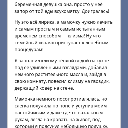
беременная девушка она, просто у неё
запор от той еды всухомятку. Доигралась!
Ну это всё лирика, а мамочку нужно лечить
и самым простым и самым испытанным
временем способом — клизма! Ну что —
семейный «врач» приступает к лечебным
процедурам!
Я заполнил клизму тёплой водой на кухне
под её удивлёнными взглядами, добавил
немного растительного масла и, зайдя в
свою комнату, повесил клизму на гвоздик,
держащий ковёр на стене.
Мамочка немного посопротивлялась, но
слегка получила по попе и уступив моим
настойчивым и даже где-то нахальным
рукам, легла на кровать на живот, под
который я подсунул небольшую подушку,