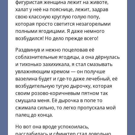
фигуристая женщина лежит на животе,
халат у неё на пояснице, лежит, задрав
свою классную круглую голую попу,
которая просто светится незагорелыми
полными ягодицами. Я даже немного
возбудился! Но дело прежде всего!
Раздвинув и нежно поцеловав её
соблазнительные ягодицы, а она дёрнулась
и тихонько захихикала, я стал смазывать
увлажняющим кремом — он получше
вазелина будет и где-то даже лечебный, её
возбудительную тугую дырочку, которая
своим розово-коричневым пятном так
смущала меня. Её дырочка в попе то
сжимала сильно, то легко пропускала мой
палец до конца.
Но вот она вроде успокоилась,
расслабилась и сфинктер стал довольно