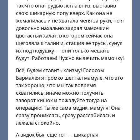
так что она грудью легла вниз, выставив
свою шикарную попу вверх. Как она не
жеманилась и не хватала меня за руки, но я
довольно нахально задрал мамочкин
цветастый халат, в котором сейчас она
щеголяла к талии и, стащив её трусы, сунул
их под подушку — они только мешать
будут. Работаем! Нужно вылечить мамочку!
Всё, будем ставить клизму! Голосом
Бармалея я громко шептал мамуле, что это
так хорошо, что мы так вовремя
схватились, иначе можно получить
заворот кишок и пожалуйте тогда на
операцию! Ты же сама медик, мамуля! Она
сразу прониклась, сразу расслабилась и
лежала спокойно.
А видок был ещё тот — шикарная