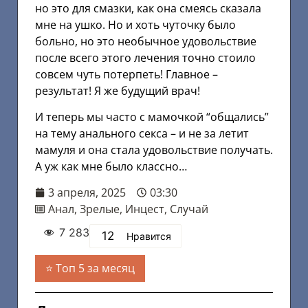
но это для смазки, как она смеясь сказала
мне на ушко. Но и хоть чуточку было
больно, но это необычное удовольствие
после всего этого лечения точно стоило
совсем чуть потерпеть! Главное –
результат! Я же будущий врач!
И теперь мы часто с мамочкой “общались”
на тему анального секса – и не за летит
мамуля и она стала удовольствие получать.
А уж как мне было классно…
3 апреля, 2025
03:30
Анал
,
Зрелые
,
Инцест
,
Случай
7 283
12
Нравится
Топ 5 за месяц