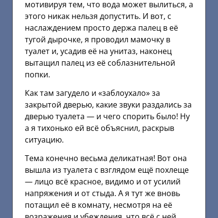
мотивируя тем, что вода может вылиться, а
этого никак нельзя допустить. И вот, с
наслаждением просто держа палец в её
тугой дырочке, я проводил мамочку в
туалет и, усадив её на унитаз, наконец
вытащил палец из её соблазнительной
попки.
Как там загудело и «заблоухало» за
закрытой дверью, какие звуки раздались за
дверью туалета — и чего спорить было! Ну
а я тихонько ей всё объяснил, раскрыв
ситуацию.
Тема конечно весьма деликатная! Вот она
вышла из туалета с взглядом ещё похлеще
— лицо всё красное, видимо и от усилий
напряжения и от стыда. А я тут же вновь
потащил её в комнату, несмотря на её
возражения и убеждения, что всё с ней