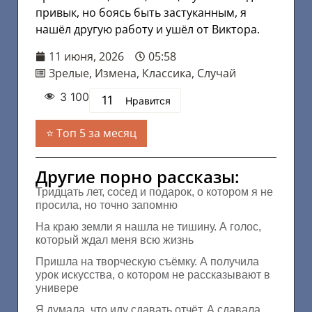
привык, но боясь быть застуканным, я
нашёл другую работу и ушёл от Виктора.
11 июня, 2026
05:58
Зрелые
,
Измена
,
Классика
,
Случай
3 100
11
Нравится
Топ 5 за месяц
Другие порно рассказы:
Тридцать лет, сосед и подарок, о котором я не
просила, но точно запомню
На краю земли я нашла не тишину. А голос,
который ждал меня всю жизнь
Пришла на творческую съёмку. А получила
урок искусства, о котором не рассказывают в
универе
Я думала, что иду сдавать отчёт. А сдавала