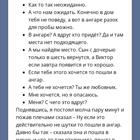
Как то так неожиданно.
А что нам ожидать. Конечно в дом
тебя не поведу, а вот в ангаре разок
для пробы можно.
В ангаре? А вдруг кто придёт? Да и там
места нет подходящего.
А мы найдём место. Сын с дочерью
только в шесть вернутся, а Виктор
если завтра появится и то хорошо.
Если тебе этого хочется то пошли в
ангар.
А тебе не хочется? Ты же любовник.
Мне хочется, но я опасаюсь.
Меня? С чего это вдруг?
Поднявшись, я постоял молча пару минут и
пожав плечами сказал – Ну если это
действительно не шутки то пошли в ангар.
Давно бы так – сказала она и пошла в
кухню, и что-то там отключила, пошла в