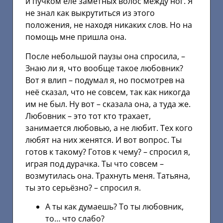
и пучком еле заметных волос между ног. Я
не знал как выкрутиться из этого
положения, не находя никаких слов. Но на
помощь мне пришла она.
После небольшой паузы она спросила, –
Знаю ли я, что вообще такое любовник?
Вот я влип – подумал я, но посмотрев на
неё сказал, что не совсем, так как никогда
им не был. Ну вот – сказала она, а туда же.
Любовник – это тот кто трахает,
занимается любовью, а не любит. Тех кого
любят на них женятся. И вот вопрос. Ты
готов к такому? Готов к чему? – спросил я,
играя под дурачка. Ты что совсем –
возмутилась она. Трахнуть меня. Татьяна,
ты это серьёзно? – спросил я.
А ты как думаешь? То ты любовник,
то… что слабо?