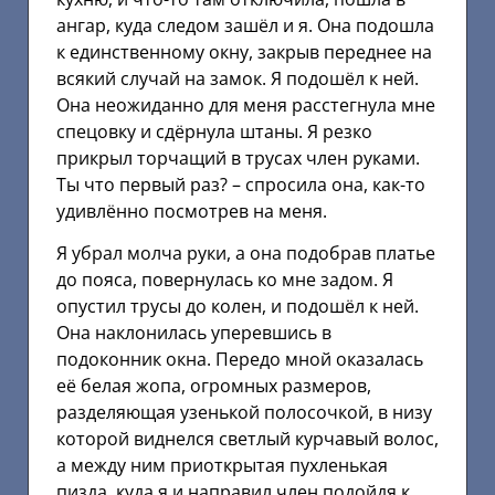
ангар, куда следом зашёл и я. Она подошла
к единственному окну, закрыв переднее на
всякий случай на замок. Я подошёл к ней.
Она неожиданно для меня расстегнула мне
спецовку и сдёрнула штаны. Я резко
прикрыл торчащий в трусах член руками.
Ты что первый раз? – спросила она, как-то
удивлённо посмотрев на меня.
Я убрал молча руки, а она подобрав платье
до пояса, повернулась ко мне задом. Я
опустил трусы до колен, и подошёл к ней.
Она наклонилась уперевшись в
подоконник окна. Передо мной оказалась
её белая жопа, огромных размеров,
разделяющая узенькой полосочкой, в низу
которой виднелся светлый курчавый волос,
а между ним приоткрытая пухленькая
пизда, куда я и направил член подойдя к