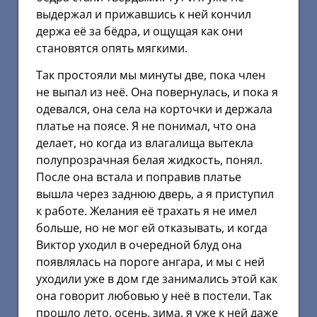
выдержал и прижавшись к ней кончил
держа её за бёдра, и ощущая как они
становятся опять мягкими.
Так простояли мы минуты две, пока член
не выпал из неё. Она повернулась, и пока я
одевался, она села на корточки и держала
платье на поясе. Я не понимал, что она
делает, но когда из влагалища вытекла
полупрозрачная белая жидкость, понял.
После она встала и поправив платье
вышла через заднюю дверь, а я приступил
к работе. Желания её трахать я не имел
больше, но не мог ей отказывать, и когда
Виктор уходил в очередной блуд она
появлялась на пороге ангара, и мы с ней
уходили уже в дом где занимались этой как
она говорит любовью у неё в постели. Так
прошло лето, осень, зима, я уже к ней даже