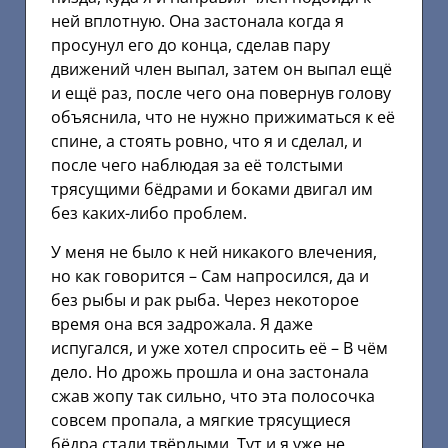
ней вплотную. Она застонала когда я
просунул его до конца, сделав пару
движений член выпал, затем он выпал ещё
и ещё раз, после чего она повернув голову
объяснила, что не нужно прижиматься к её
спине, а стоять ровно, что я и сделал, и
после чего наблюдая за её толстыми
трясущими бёдрами и боками двигал им
без каких-либо проблем.
У меня не было к ней никакого влечения,
но как говорится – Сам напросился, да и
без рыбы и рак рыба. Через некоторое
время она вся задрожала. Я даже
испугался, и уже хотел спросить её – В чём
дело. Но дрожь прошла и она застонала
сжав жопу так сильно, что эта полосочка
совсем пропала, а мягкие трясущиеся
бёдра стали твёрдыми. Тут и я уже не