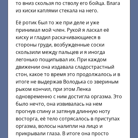
то вниз скользя по стволу его бойца. Влага
из киски каплями стекала на него.
Её ротик был то же при деле и уже
принимал мой член. Рукой я ласкал её
киску и гладил раскачивающиеся в
стороны груди, возбужденные соски
скользили между пальцев и я иногда
легонько пощипывал их. При каждом
движении она издавала сладострастный
стон, какое то время это продолжалось и в
итоге не выдержав Володька со звериным
рыком кончил, при этом Ленка
одновременно с ним достигла оргазма. Это
было нечто, она извивалась на нем
прогнув спину и затянув длинную ноту
восторга, её тело сотрясалось в приступах
оргазма, волосы налипли на лицо и
прикрывали глаза. В итоге она просто