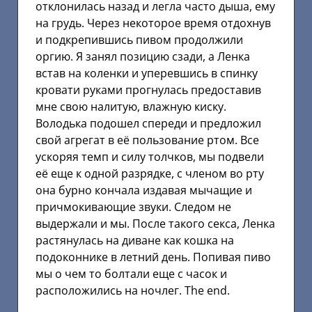
отклонилась назад и легла часто дыша, ему
на грудь. Через некоторое время отдохнув
и подкрепившись пивом продолжили
оргию. Я занял позицию сзади, а Ленка
встав на коленки и уперевшись в спинку
кровати руками прогнулась предоставив
мне свою налитую, влажную киску.
Володька подошел спереди и предложил
свой агрегат в её пользование ртом. Все
ускоряя темп и силу толчков, мы подвели
её еще к одной разрядке, с членом во рту
она бурно кончала издавая мычащие и
причмокивающие звуки. Следом не
выдержали и мы. После такого секса, Ленка
растянулась на диване как кошка на
подоконнике в летний день. Попивая пиво
мы о чем то болтали еще с часок и
расположились на ночлег. The end.