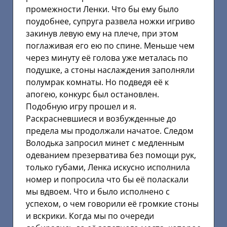
промежности Ленки. Что бы ему было
поудобнее, супруга развела ножки игриво
закинув левую ему на плече, при этом
поглаживая его ею по спине. Меньше чем
через минуту её голова уже металась по
подушке, а стоны наслаждения заполняли
полумрак комнаты. Но подведя её к
апогею, конкурс был остановлен.
Подобную игру прошел и я.
Раскрасневшиеся и возбужденные до
предела мы продолжали начатое. Следом
Володька запросил минет с медленным
одеванием презерватива без помощи рук,
только губами, Ленка искусно исполнила
номер и попросила что бы её поласкали
мы вдвоем. Что и было исполнено с
успехом, о чем говорили её громкие стоны
и вскрики. Когда мы по очереди