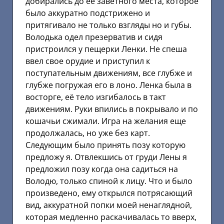
добирались до её заветного места, которое
было аккуратно подстрижено и
притягивало не только взгляды но и губы.
Володька одел презерватив и сидя
пристроился у пещерки Ленки. Не спеша
ввел свое орудие и приступил к
поступательным движениям, все глубже и
глубже погружая его в лоно. Ленка была в
восторге, её тело изгибалось в такт
движениям. Руки впились в покрывало и по
кошачьи сжимали. Игра на желания еще
продолжалась, но уже без карт.
Следующим было принять позу которую
предложу я. Отвлекшись от груди Лены я
предложил позу когда она садиться на
Володю, только спиной к лицу. Что и было
произведено, ему открылся потрясающий
вид, аккуратной попки моей ненаглядной,
которая медленно раскачивалась то вверх,