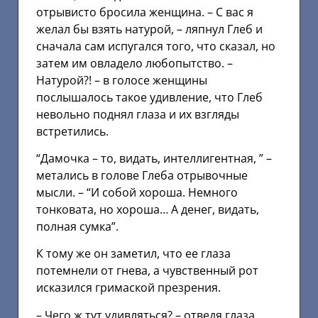
отрывисто бросила женщина. – С вас я
желал бы взять натурой, – ляпнул Глеб и
сначала сам испугался того, что сказал, но
затем им овладело любопытство. –
Натурой?! – в голосе женщины
послышалось такое удивление, что Глеб
невольно поднял глаза и их взгляды
встретились.
“Дамочка – то, видать, интеллигентная, ” –
метались в голове Глеба отрывочные
мысли. – “И собой хороша. Немного
тонковата, но хороша… А денег, видать,
полная сумка”.
К тому же он заметил, что ее глаза
потемнели от гнева, а чувственный рот
исказился гримаской презрения.
– Чего ж тут удивляться? – отведя глаза,