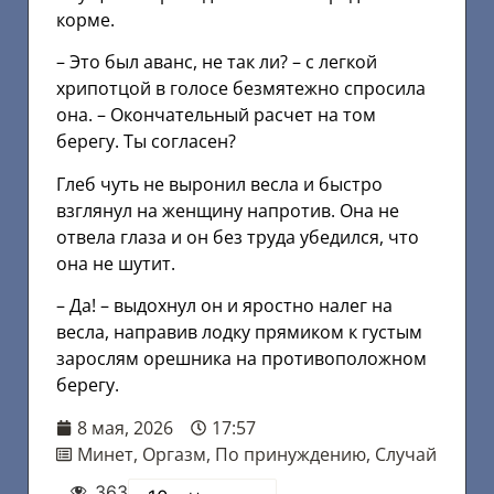
корме.
– Это был аванс, не так ли? – с легкой
хрипотцой в голосе безмятежно спросила
она. – Окончательный расчет на том
берегу. Ты согласен?
Глеб чуть не выронил весла и быстро
взглянул на женщину напротив. Она не
отвела глаза и он без труда убедился, что
она не шутит.
– Да! – выдохнул он и яростно налег на
весла, направив лодку прямиком к густым
зарослям орешника на противоположном
берегу.
8 мая, 2026
17:57
Минет
,
Оргазм
,
По принуждению
,
Случай
363