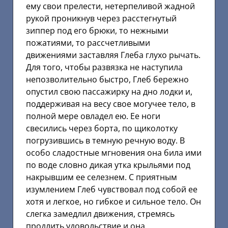
ему свои прелести, нетерпеливой жадной
рукой проникнув через расстегнутый
зиппер под его брюки, то нежными
пожатиями, то рассчетливыми
движениями заставляя Глеба глухо рычать.
Для того, чтобы развязка не наступила
непозволительно быстро, Глеб бережно
опустил свою пассажирку на дно лодки и,
поддерживая на весу свое могучее тело, в
полной мере овладел ею. Ее ноги
свесились через борта, по щиколотку
погрузившись в темную речную воду. В
особо сладостные мгновения она била ими
по воде словно дикая утка крыльями под
накрывшим ее селезнем. С приятным
изумлением Глеб чувствовал под собой ее
хотя и легкое, но гибкое и сильное тело. Он
слегка замедлил движения, стремясь
продлить удовольствие и она,