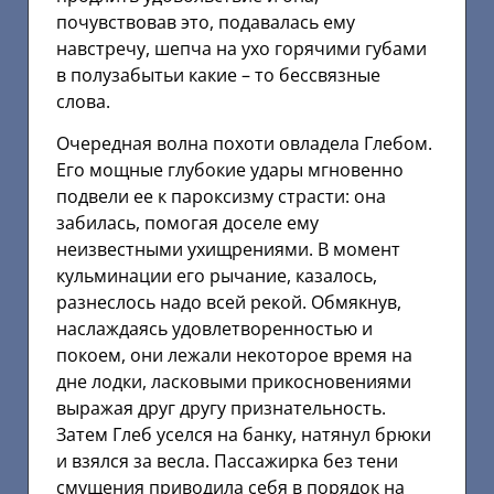
почувствовав это, подавалась ему
навстречу, шепча на ухо горячими губами
в полузабытьи какие – то бессвязные
слова.
Очередная волна похоти овладела Глебом.
Его мощные глубокие удары мгновенно
подвели ее к пароксизму страсти: она
забилась, помогая доселе ему
неизвестными ухищрениями. В момент
кульминации его рычание, казалось,
разнеслось надо всей рекой. Обмякнув,
наслаждаясь удовлетворенностью и
покоем, они лежали некоторое время на
дне лодки, ласковыми прикосновениями
выражая друг другу признательность.
Затем Глеб уселся на банку, натянул брюки
и взялся за весла. Пассажирка без тени
смущения приводила себя в порядок на