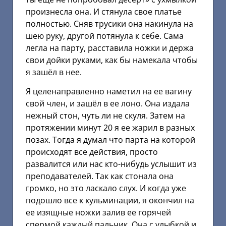
произнесла она. И стянула свое платье
полностью. Сняв трусики она накинула на
шею руку, другой потянула к себе. Сама
легла на парту, расставила ножки и держа
свои дойки руками, как бы намекала чтобы
я зашёл в нее.
Я целенаправленно наметил на ее вагину
свой член, и зашёл в ее лоно. Она издала
нежный стон, чуть ли не скуля. Затем на
протяжении минут 20 я ее жарил в разных
позах. Тогда я думал что парта на которой
происходят все действия, просто
развалится или нас кто-нибудь услышит из
преподавателей. Так как стонала она
громко, но это ласкало слух. И когда уже
подошло все к кульминации, я окончил на
ее изящные ножки залив ее горячей
спермой каждый пальчик. Она с улыбкой и