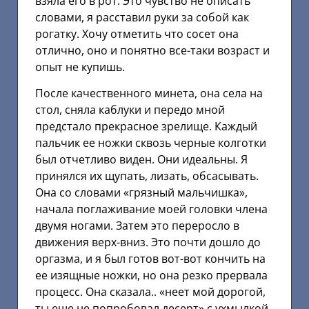
взяла его в рот. Это чувство не описать
словами, я расставил руки за собой как
рогатку. Хочу отметить что сосет она
отлично, оно и понятно все-таки возраст и
опыт не купишь.
После качественного минета, она села на
стол, сняла каблуки и передо мной
предстало прекрасное зрелище. Каждый
пальчик ее ножки сквозь черные колготки
был отчетливо виден. Они идеальны. Я
принялся их щупать, лизать, обсасывать.
Она со словами «грязный мальчишка»,
начала поглаживание моей головки члена
двумя ногами. Затем это переросло в
движения верх-вниз. Это почти дошло до
оргазма, и я был готов вот-вот кончить на
ее изящные ножки, но она резко прервала
процесс. Она сказала.. «неет мой дорогой,
ты еще не попробовал десерт» с ухмылкой