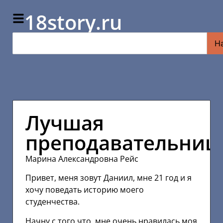
18story.ru
Н
Лучшая
преподавательниц
Марина Александровна Рейс
Привет, меня зовут Даниил, мне 21 год и я
хочу поведать историю моего
студенчества.
Начну с того что, мне очень нравилась моя