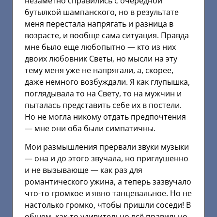
незаметно справились с очередной
бутылкой шампанского, но в результате
меня перестала напрягать и разница в
возрасте, и вообще сама ситуация. Правда
мне было еще любопытно — кто из них
двоих любовник Светы, но мысли на эту
тему меня уже не напрягали, а, скорее,
даже немного возбуждали. Я как глупышка,
поглядывала то на Свету, то на мужчин и
пыталась представить себе их в постели.
Но не могла никому отдать предпочтения
— мне они оба были симпатичны.
Мои размышления прервали звуки музыки
— она и до этого звучала, но приглушенно
и не вызывающе — как раз для
романтического ужина, а теперь зазвучало
что-то громкое и явно танцевальное. Но не
настолько громко, чтобы пришли соседи! В
общем, как-то удивительно всё правильно